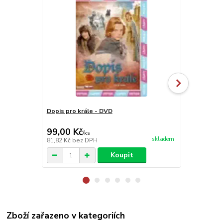
Dopis pro krále - DVD
Zoufalé manž
99,00 Kč
99,00 Kč
/
ks
skladem
81,82 Kč
bez DPH
81,82 Kč
bez
Koupit
Zboží zařazeno v kategoriích