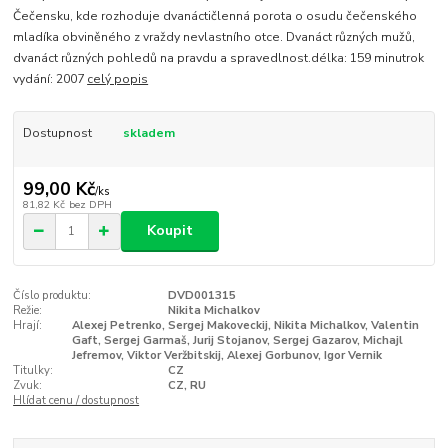
Čečensku, kde rozhoduje dvanáctičlenná porota o osudu čečenského
mladíka obviněného z vraždy nevlastního otce. Dvanáct různých mužů,
dvanáct různých pohledů na pravdu a spravedlnost.délka: 159 minutrok
vydání: 2007
celý popis
Dostupnost
skladem
99,00 Kč
/
ks
81,82 Kč
bez DPH
Koupit
Číslo produktu:
DVD001315
Režie:
Nikita Michalkov
Hrají:
Alexej Petrenko, Sergej Makoveckij, Nikita Michalkov, Valentin
Gaft, Sergej Garmaš, Jurij Stojanov, Sergej Gazarov, Michajl
Jefremov, Viktor Veržbitskij, Alexej Gorbunov, Igor Vernik
Titulky:
CZ
Zvuk:
CZ, RU
Hlídat cenu / dostupnost