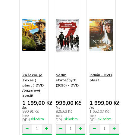
Za řekou je
Sedm
Indián - DVD
Texas (
statečných
plast
plast ) DVD
(2016) - DVD
/bazarové
zboží/
1 199,00 Kč
999,00 Kč
1 999,00 Kč
/
ks
/
ks
/
ks
990,91 Kč
825,62 Kč
1 652,07 Kč
bez
bez
bez
skladem
skladem
skladem
DPH
DPH
DPH