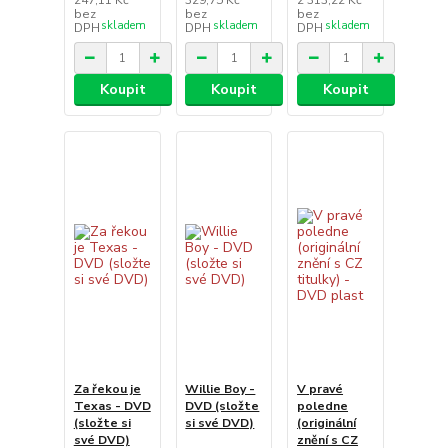
247,11 Kč
329,75 Kč
2 313,22 Kč
bez
bez
bez
skladem
skladem
skladem
DPH
DPH
DPH
Koupit
Koupit
Koupit
Za řekou je
Willie Boy -
V pravé
Texas - DVD
DVD (složte
poledne
(složte si
si své DVD)
(originální
své DVD)
znění s CZ