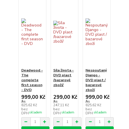
Deadwood -
Síla života -
Nespoutaný
The
DVD plast
Django -
complete
/bazarové
DVD plast /
first season
zboží/
bazarové
- DVD
zboží
999,00 Kč
299,00 Kč
999,00 Kč
/
ks
/
ks
/
ks
825,62 Kč
247,11 Kč
825,62 Kč
bez
bez
bez
skladem
skladem
skladem
DPH
DPH
DPH