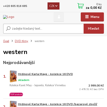
0
ks
CZK
+420 605 816 685
za
0,00 Kč
Menu
Hledat
Úvod
DVD filmy
western
western
Nejprodávanější
Hrdinové Karla Maye - kolekce 16 DVD
1.
skladem
Kolekce Karel May - leporelo, Kolekce Vinnetou
2 999,00 Kč
2 478,51 Kč bez DPH
TOP produkt
Hrdinové Karla Maye - kolekce 16 DVD /bazarové zboží/
2.