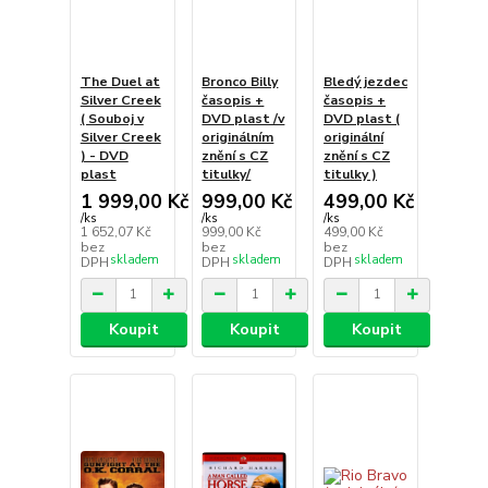
The Duel at
Bronco Billy
Bledý jezdec
Silver Creek
časopis +
časopis +
( Souboj v
DVD plast /v
DVD plast (
Silver Creek
originálním
originální
) - DVD
znění s CZ
znění s CZ
plast
titulky/
titulky )
1 999,00 Kč
999,00 Kč
499,00 Kč
/
ks
/
ks
/
ks
1 652,07 Kč
999,00 Kč
499,00 Kč
bez
bez
bez
skladem
skladem
skladem
DPH
DPH
DPH
Koupit
Koupit
Koupit