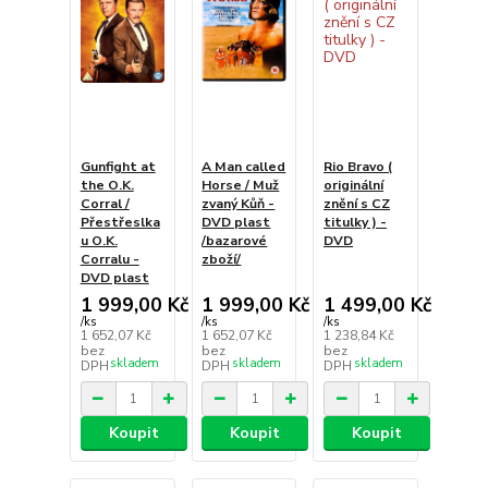
Gunfight at
A Man called
Rio Bravo (
the O.K.
Horse / Muž
originální
Corral /
zvaný Kůň -
znění s CZ
Přestřeslka
DVD plast
titulky ) -
u O.K.
/bazarové
DVD
Corralu -
zboží/
DVD plast
1 999,00 Kč
1 999,00 Kč
1 499,00 Kč
/
ks
/
ks
/
ks
1 652,07 Kč
1 652,07 Kč
1 238,84 Kč
bez
bez
bez
skladem
skladem
skladem
DPH
DPH
DPH
Koupit
Koupit
Koupit