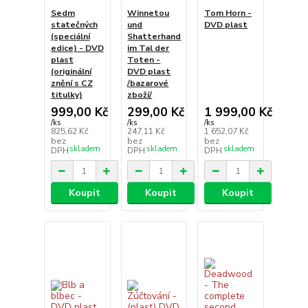
Sedm
Winnetou
Tom Horn -
statečných
und
DVD plast
(speciální
Shatterhand
edice) - DVD
im Tal der
plast
Toten -
(originální
DVD plast
znění s CZ
/bazarové
titulky)
zboží/
999,00 Kč
299,00 Kč
1 999,00 Kč
/
ks
/
ks
/
ks
825,62 Kč
247,11 Kč
1 652,07 Kč
bez
bez
bez
skladem
skladem
skladem
DPH
DPH
DPH
Koupit
Koupit
Koupit