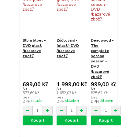
Blb a blbec -
Zúčtování -
Deadwood -
DVD plast
(plast) DVD
The
/bazarové
/bazarové
complete
zboží/
zboží/
second
season -
DVD
/bazarové
zboží/
699,00 Kč
1 999,00 Kč
999,00 Kč
/
ks
/
ks
/
ks
577,69 Kč
1 652,07 Kč
825,62 Kč
bez
bez
bez
skladem
skladem
skladem
DPH
DPH
DPH
Koupit
Koupit
Koupit