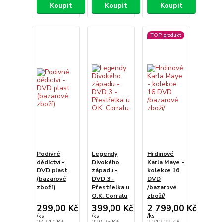
Koupit
Koupit
Koupit
TOP produkt
Podivné
Legendy
Hrdinové
dědictví -
Divokého
Karla Maye -
DVD plast
západu -
kolekce 16
(bazarové
DVD 3 -
DVD
zboží)
Přestřelka u
/bazarové
O.K. Corralu
zboží/
299,00 Kč
399,00 Kč
2 799,00 Kč
/
ks
/
ks
/
ks