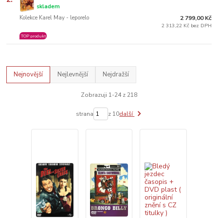
skladem
Kolekce Karel May - leporelo
2 799,00 Kč
2 313,22 Kč bez DPH
TOP produkt
Nejnovější
Nejlevnější
Nejdražší
Zobrazuji 1-24 z 218
strana
z 10
další