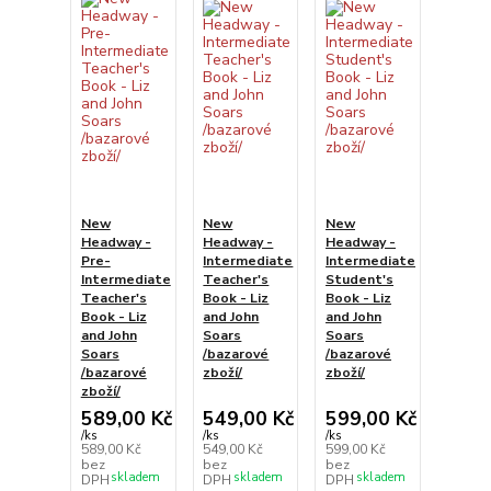
New
New
New
Headway -
Headway -
Headway -
Pre-
Intermediate
Intermediate
Intermediate
Teacher's
Student's
Teacher's
Book - Liz
Book - Liz
Book - Liz
and John
and John
and John
Soars
Soars
Soars
/bazarové
/bazarové
/bazarové
zboží/
zboží/
zboží/
589,00 Kč
549,00 Kč
599,00 Kč
/
ks
/
ks
/
ks
589,00 Kč
549,00 Kč
599,00 Kč
bez
bez
bez
skladem
skladem
skladem
DPH
DPH
DPH