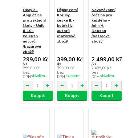
Okay 2 -
Dějiny zemí
Novozákonní
Angličtina
Koruny
řečtina pro
pro základní
české II. -
každého -
školy - Unit
kolektiv
John H.
6-10 -
autorů
Dobson
kolektiv
/bazarové
/bazarové
autorů
zboží/
zboží/
/bazarové
zboží/
299,00 Kč
399,00 Kč
2 499,00 Kč
/
ks
/
ks
/
ks
299,00 Kč
399,00 Kč
2 499,00 Kč
bez
bez
bez
skladem
skladem
skladem
DPH
DPH
DPH
Koupit
Koupit
Koupit