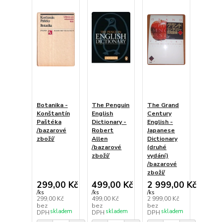
Botanika -
The Penguin
The Grand
Konštantín
English
Century
Paštéka
Dictionary -
English -
/bazarové
Robert
Japanese
zboží/
Allen
Dictionary
/bazarové
(druhé
zboží/
vydání)
/bazarové
zboží/
299,00 Kč
499,00 Kč
2 999,00 Kč
/
ks
/
ks
/
ks
299,00 Kč
499,00 Kč
2 999,00 Kč
bez
bez
bez
skladem
skladem
skladem
DPH
DPH
DPH