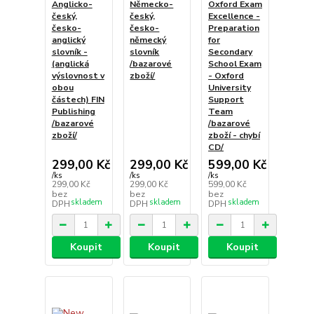
Anglicko-
Německo-
Oxford Exam
český,
český,
Excellence -
česko-
česko-
Preparation
anglický
německý
for
slovník -
slovník
Secondary
(anglická
/bazarové
School Exam
výslovnost v
zboží/
- Oxford
obou
University
částech) FIN
Support
Publishing
Team
/bazarové
/bazarové
zboží/
zboží - chybí
CD/
299,00 Kč
299,00 Kč
599,00 Kč
/
ks
/
ks
/
ks
299,00 Kč
299,00 Kč
599,00 Kč
bez
bez
bez
skladem
skladem
skladem
DPH
DPH
DPH
Koupit
Koupit
Koupit