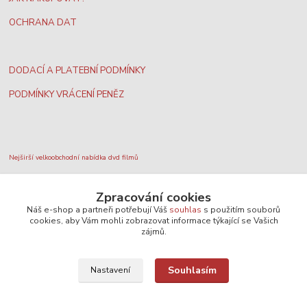
OCHRANA DAT
DODACÍ A PLATEBNÍ PODMÍNKY
PODMÍNKY VRÁCENÍ PENĚZ
Nejširší velkoobchodní nabídka dvd filmů
Zpracování cookies
Plážový volejbal, rezervace kurtů
Náš e-shop a partneři potřebují Váš
souhlas
s použitím souborů
cookies, aby Vám mohli zobrazovat informace týkající se Vašich
zájmů.
Filmové novinky na DVD a Blu-Ray
Souhlasím
Nastavení
SEO, design a administrace
MEDIASYS