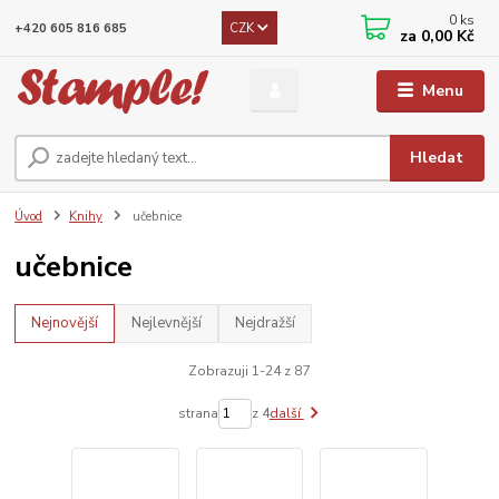
0
ks
CZK
+420 605 816 685
za
0,00 Kč
Menu
Hledat
Úvod
Knihy
učebnice
učebnice
Nejnovější
Nejlevnější
Nejdražší
Zobrazuji 1-24 z 87
strana
z 4
další