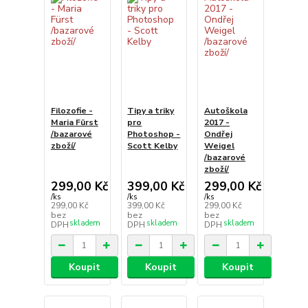
Filozofie -
Tipy a triky
Autoškola
Maria Fürst
pro
2017 -
/bazarové
Photoshop -
Ondřej
zboží/
Scott Kelby
Weigel
/bazarové
zboží/
299,00 Kč
399,00 Kč
299,00 Kč
/
ks
/
ks
/
ks
299,00 Kč
399,00 Kč
299,00 Kč
bez
bez
bez
skladem
skladem
skladem
DPH
DPH
DPH
Koupit
Koupit
Koupit