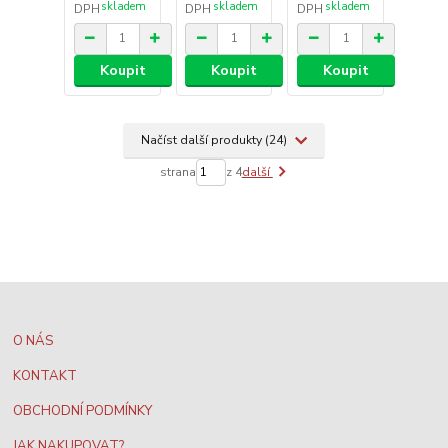
skladem
skladem
skladem
DPH
DPH
DPH
Koupit
Koupit
Koupit
Načíst další produkty (24)
strana
z 4
další
O NÁS
KONTAKT
OBCHODNÍ PODMÍNKY
JAK NAKUPOVAT?