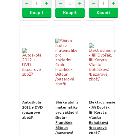
Koupit
Koupit
Koupit
Autoškola
Sbírka úloh z
Elektrochemie
2012 + DVD
matematiky
- Jiří Dvořák,
/bazarové
pro základní
Jiří Koryta,
zboží/
školu -
Vlasta
František
Boháčková
Běloun
/bazarové
/bazarové
zboží/