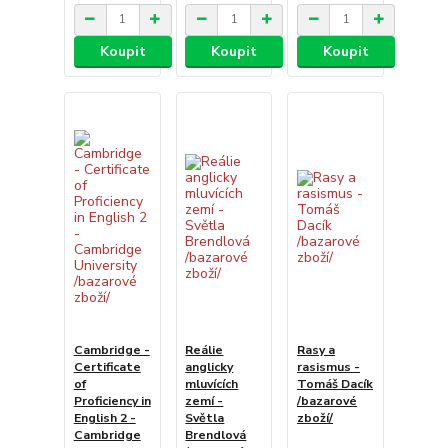
Koupit
Koupit
Koupit
Cambridge -
Reálie
Rasy a
Certificate
anglicky
rasismus -
of
mluvících
Tomáš Dacík
Proficiency in
zemí -
/bazarové
English 2 -
Světla
zboží/
Cambridge
Brendlová