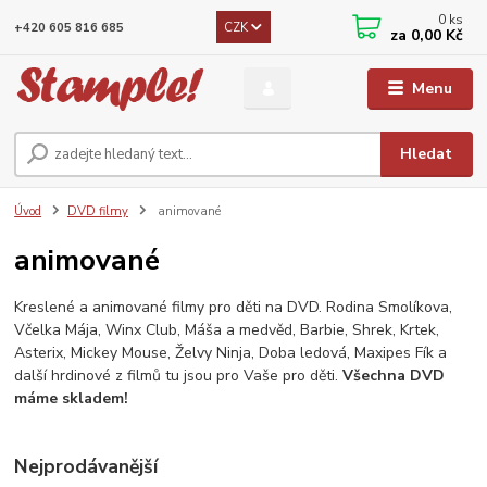
0
ks
CZK
+420 605 816 685
za
0,00 Kč
Menu
Hledat
Úvod
DVD filmy
animované
animované
Kreslené a animované filmy pro děti na DVD. Rodina Smolíkova,
Včelka Mája, Winx Club, Máša a medvěd, Barbie, Shrek, Krtek,
Asterix, Mickey Mouse, Želvy Ninja, Doba ledová, Maxipes Fík a
další hrdinové z filmů tu jsou pro Vaše pro děti.
Všechna DVD
máme skladem!
Nejprodávanější