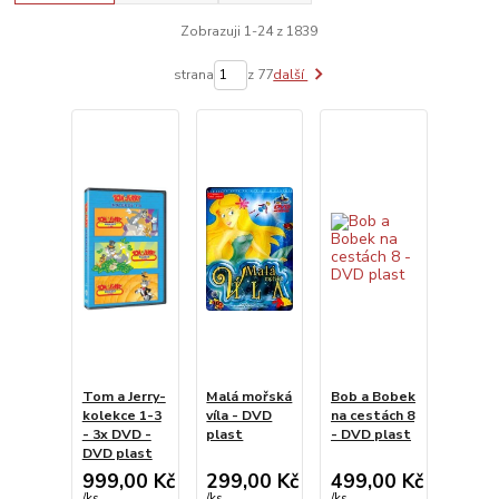
Zobrazuji 1-24 z 1839
strana
z 77
další
Tom a Jerry-
Malá mořská
Bob a Bobek
kolekce 1-3
víla - DVD
na cestách 8
- 3x DVD -
plast
- DVD plast
DVD plast
999,00 Kč
299,00 Kč
499,00 Kč
/
ks
/
ks
/
ks