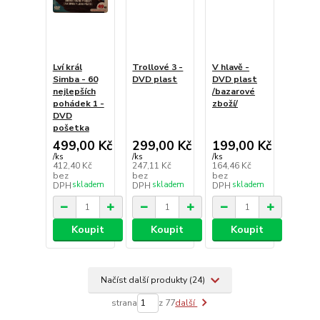
Lví král
Trollové 3 -
V hlavě -
Simba - 60
DVD plast
DVD plast
nejlepších
/bazarové
pohádek 1 -
zboží/
DVD
pošetka
499,00 Kč
299,00 Kč
199,00 Kč
/
ks
/
ks
/
ks
412,40 Kč
247,11 Kč
164,46 Kč
bez
bez
bez
skladem
skladem
skladem
DPH
DPH
DPH
Koupit
Koupit
Koupit
Načíst další produkty (24)
strana
z 77
další