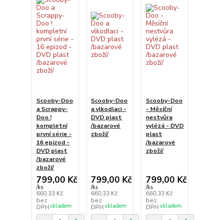
Scooby-Doo
Scooby-Doo
Scooby-Doo
a Scrappy-
a vlkodlaci -
- Měsíční
Doo !
DVD plast
nestvůra
kompletní
/bazarové
vylézá - DVD
první série -
zboží/
plast
16 epizod -
/bazarové
DVD plast
zboží/
/bazarové
zboží/
799,00 Kč
799,00 Kč
799,00 Kč
/
ks
/
ks
/
ks
660,33 Kč
660,33 Kč
660,33 Kč
bez
bez
bez
skladem
skladem
skladem
DPH
DPH
DPH