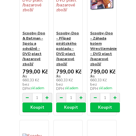
Scooby-Doo
Scooby-Doo
Scooby-Doo
& Batman -
- Případ
- Záhada
Spolu a
pirátského
kolem
odvážně -
pokladu -
Wrestlemánie
DVD plast
DVD plast
- DVD plast
/bazarové
/bazarové
/bazarové
zboží/
zboží/
zboží/
799,00 Kč
799,00 Kč
799,00 Kč
/
ks
/
ks
/
ks
660,33 Kč
660,33 Kč
660,33 Kč
bez
bez
bez
skladem
skladem
skladem
DPH
DPH
DPH
Koupit
Koupit
Koupit