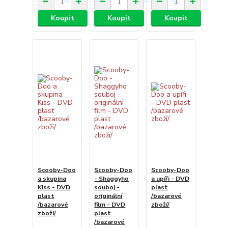
Koupit
Koupit
Koupit
Scooby-Doo
Scooby-Doo
Scooby-Doo
a skupina
- Shaggyho
a upíři - DVD
Kiss - DVD
souboj -
plast
plast
originální
/bazarové
/bazarové
film - DVD
zboží/
zboží/
plast
/bazarové