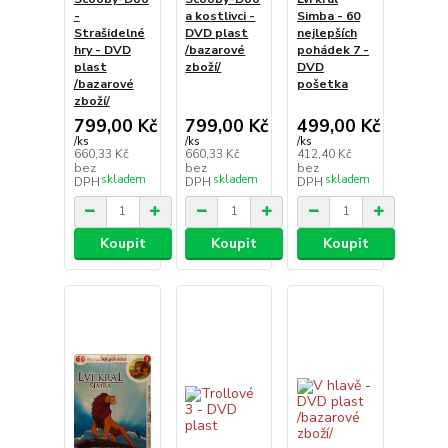
-
a kostlivci -
Simba - 60
Strašidelné
DVD plast
nejlepších
hry - DVD
/bazarové
pohádek 7 -
plast
zboží/
DVD
/bazarové
pošetka
zboží/
799,00 Kč
799,00 Kč
499,00 Kč
/
ks
/
ks
/
ks
660,33 Kč
660,33 Kč
412,40 Kč
bez
bez
bez
skladem
skladem
skladem
DPH
DPH
DPH
Koupit
Koupit
Koupit