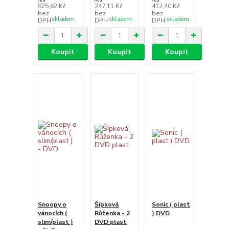
825,62 Kč
247,11 Kč
412,40 Kč
bez
bez
bez
skladem
skladem
skladem
DPH
DPH
DPH
Koupit
Koupit
Koupit
Snoopy o
Šípková
Sonic ( plast
vánocích (
Růženka - 2
) DVD
slim/plast )
DVD plast