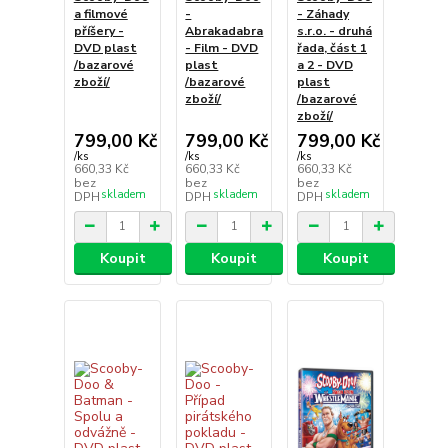
a filmové
-
- Záhady
příšery -
Abrakadabra
s.r.o. - druhá
DVD plast
- Film - DVD
řada, část 1
/bazarové
plast
a 2 - DVD
zboží/
/bazarové
plast
zboží/
/bazarové
zboží/
799,00 Kč
799,00 Kč
799,00 Kč
/
ks
/
ks
/
ks
660,33 Kč
660,33 Kč
660,33 Kč
bez
bez
bez
skladem
skladem
skladem
DPH
DPH
DPH
Koupit
Koupit
Koupit