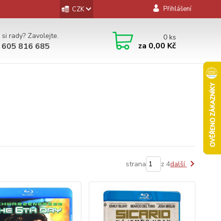
Přihlášení
CZK
 si rady? Zavolejte.
0
ks
za
0,00 Kč
 605 816 685
strana
z 4
další