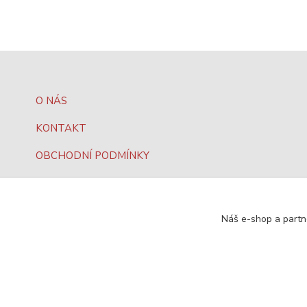
O NÁS
KONTAKT
OBCHODNÍ PODMÍNKY
JAK NAKUPOVAT?
OCHRANA DAT
Náš e-shop a partn
SEO, design a administrace
MEDIASYS