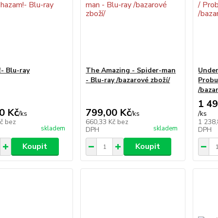
- Blu-ray
The Amazing - Spider-man
Under
- Blu-ray /bazarové zboží/
Probu
/baza
1 49
0 Kč
799,00 Kč
/
ks
/
ks
/
ks
Kč
bez
660,33 Kč
bez
1 238
skladem
skladem
DPH
DPH
Koupit
Koupit