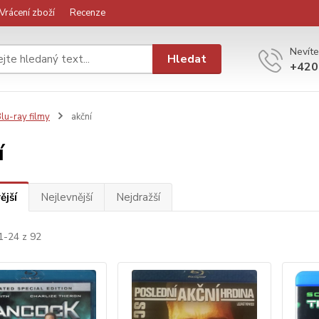
Vrácení zboží
Recenze
Nevíte
Hledat
+420
lu-ray filmy
akční
í
ější
Nejlevnější
Nejdražší
1-24 z 92