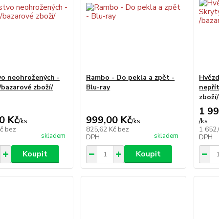
vo neohrožených -
Rambo - Do pekla a zpět -
Hvězd
/bazarové zboží/
Blu-ray
nepřít
zboží/
1 99
0 Kč
999,00 Kč
/
ks
/
ks
/
ks
Kč
bez
825,62 Kč
bez
1 652
skladem
skladem
DPH
DPH
Koupit
Koupit