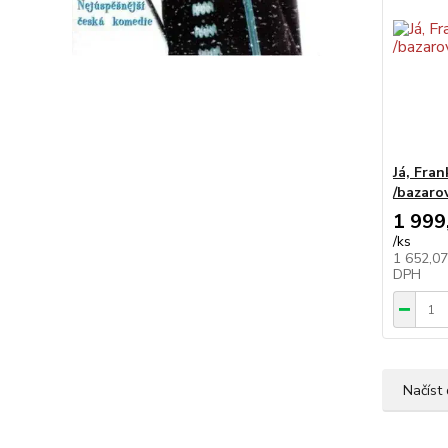
Já, Fran
/bazarov
1 999
/
ks
1 652,0
DPH
Načíst 