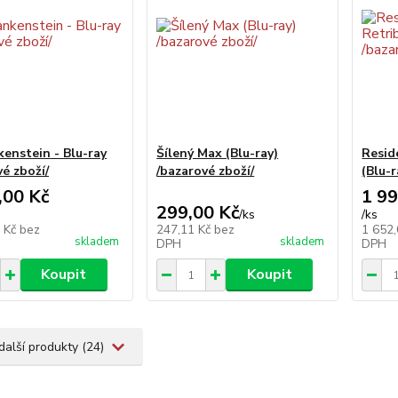
kenstein - Blu-ray
Šílený Max (Blu-ray)
Resid
é zboží/
/bazarové zboží/
(Blu-r
,00 Kč
1 99
299,00 Kč
/
ks
/
ks
7 Kč
bez
247,11 Kč
bez
1 652
skladem
skladem
DPH
DPH
Koupit
Koupit
další produkty (24)