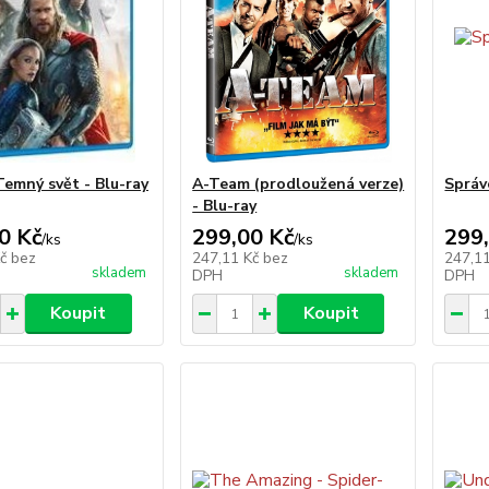
Temný svět - Blu-ray
A-Team (prodloužená verze)
Správ
- Blu-ray
0 Kč
299,00 Kč
299
/
ks
/
ks
Kč
bez
247,11 Kč
bez
247,1
skladem
skladem
DPH
DPH
Koupit
Koupit