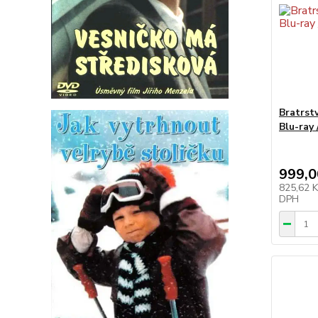
Bratrst
Blu-ray 
999,0
825,62 
DPH