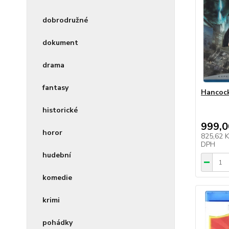
dobrodružné
dokument
drama
fantasy
Hancock
historické
999,0
horor
825,62 
DPH
hudební
komedie
krimi
pohádky