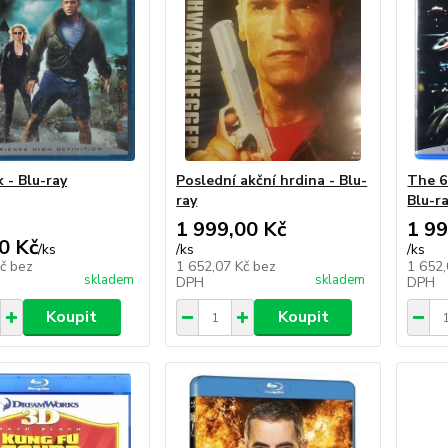
 - Blu-ray
Poslední akční hrdina - Blu-
The 6
ray
Blu-r
1 999,00 Kč
1 99
0 Kč
/
ks
/
ks
/
ks
Kč
bez
1 652,07 Kč
bez
1 652
skladem
skladem
DPH
DPH
Koupit
Koupit