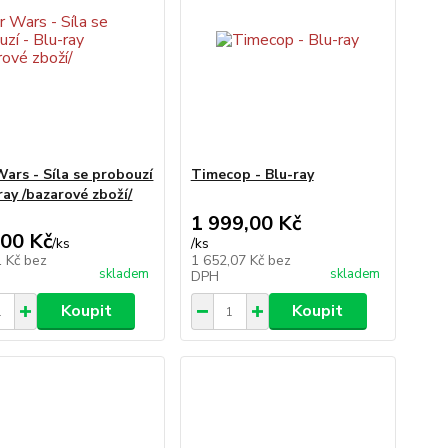
Wars - Síla se probouzí
Timecop - Blu-ray
ray /bazarové zboží/
1 999,00 Kč
,00 Kč
/
ks
/
ks
1 Kč
bez
1 652,07 Kč
bez
skladem
skladem
DPH
Koupit
Koupit