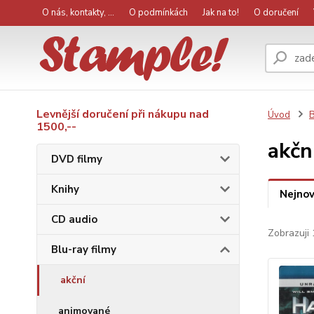
O nás, kontakty, ...
O podmínkách
Jak na to!
O doručení
Levnější doručení při nákupu nad
Úvod
B
1500,--
akčn
DVD filmy
Knihy
Nejnov
CD audio
Zobrazuji 
Blu-ray filmy
akční
animované