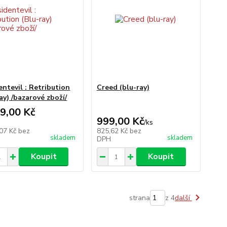
entevil : Retribution
Creed (blu-ray)
ay) /bazarové zboží/
9,00 Kč
999,00 Kč
/
ks
,07 Kč
bez
825,62 Kč
bez
skladem
skladem
DPH
Koupit
Koupit
strana
z 4
další