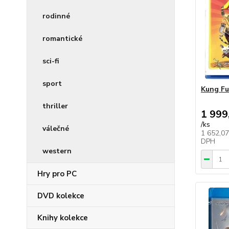
rodinné
romantické
sci-fi
sport
Kung Fu
thriller
1 999
/
ks
válečné
1 652,0
DPH
western
Hry pro PC
DVD kolekce
Knihy kolekce