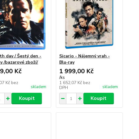
th day / Šestý den -
Sicario - Nájemný vrah -
ay /bazarové zboží/
Blu-ray
9,00 Kč
1 999,00 Kč
/
ks
,07 Kč
bez
1 652,07 Kč
bez
skladem
skladem
DPH
Koupit
Koupit