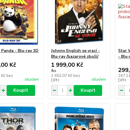
 Panda - Blu-ray 3D
Johnny English se vrací -
Star 
Blu-ray /bazarové zboží/
- Blu-
,00 Kč
1 999,00 Kč
299
/
ks
7 Kč
bez
1 652,07 Kč
bez
247,1
skladem
skladem
DPH
DPH
Koupit
Koupit