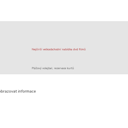
Nejširší velkoobchodní nabídka dvd filmů
Plážový volejbal, rezervace kurtů
Filmové novinky na DVD a Blu-Ray
obrazovat informace