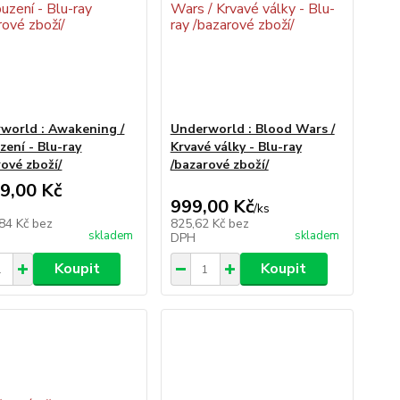
world : Awakening /
Underworld : Blood Wars /
zení - Blu-ray
Krvavé války - Blu-ray
rové zboží/
/bazarové zboží/
9,00 Kč
999,00 Kč
/
ks
,84 Kč
bez
825,62 Kč
bez
skladem
skladem
DPH
Koupit
Koupit