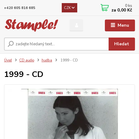
0
ks
CZK
+420 605 816 685
za
0,00 Kč
Menu
Hledat
Úvod
CD audio
hudba
1999 - CD
1999 - CD