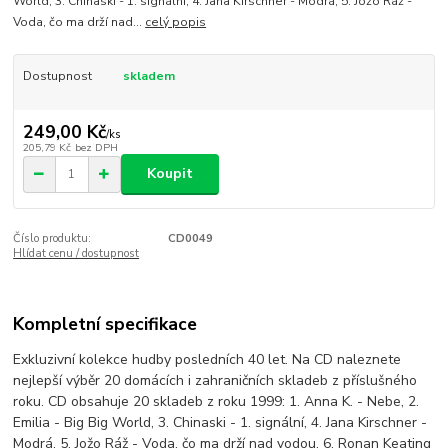
World, 3. Chinaski - 1. signální, 4. Jana Kirschner - Modrá, 5. Jožo Ráž -
Voda, čo ma drží nad...
celý popis
Dostupnost
skladem
249,00 Kč
/
ks
205,79 Kč
bez DPH
Koupit
Číslo produktu:
CD0049
Hlídat cenu / dostupnost
Kompletní specifikace
Exkluzivní kolekce hudby posledních 40 let. Na CD naleznete
nejlepší výběr 20 domácích i zahraničních skladeb z příslušného
roku. CD obsahuje 20 skladeb z roku 1999: 1. Anna K. - Nebe, 2.
Emilia - Big Big World, 3. Chinaski - 1. signální, 4. Jana Kirschner -
Modrá, 5. Jožo Ráž - Voda, čo ma drží nad vodou, 6. Ronan Keating