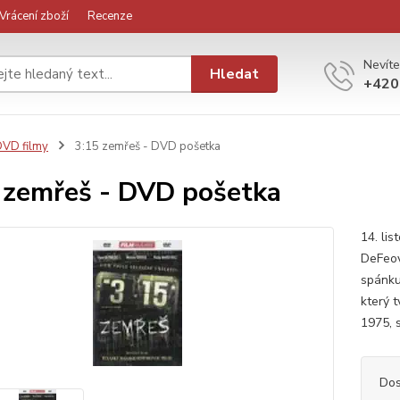
Vrácení zboží
Recenze
Nevíte
Hledat
+420
VD filmy
3:15 zemřeš - DVD pošetka
 zemřeš - DVD pošetka
14. li
DeFeov
spánku
který t
1975, 
Dos