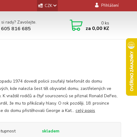
Přihlášení
CZK
 si rady? Zavolejte.
0
ks
za
0,00 Kč
 605 816 685
stopadu 1974 dovedl policii zoufalý telefonát do domu
ých, kde nalezla šest těl obyvatel domu, zastřelených ve
. K vraždě rodičů a čtyř sourozenců se přiznal Ronald DeFeo,
vrdil, že mu to přikázaly hlasy. O rok později, 18. prosince
se do domu přistěhovali George a Kat...
celý popis
tupnost
skladem