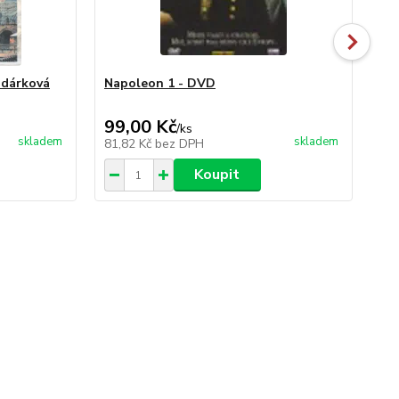
 dárková
Napoleon 1 - DVD
Na
99,00 Kč
99
/
ks
skladem
skladem
81,82 Kč
bez DPH
81
Koupit