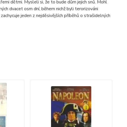
emi dětmi. Mysleli si, že to bude dům jejich snů. Mohl
hých dvacet osm dní, během nichž byli terorizováni
zachycuje jeden z nejděsivějších příběhů o strašidelných