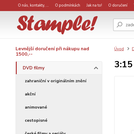
O nás, kontakty, ...
O podmínkách
Jak na to!
O doručení
Levnější doručení při nákupu nad
Úvod
D
1500,--
3:15
DVD filmy
zahraniční v originálním znění
akční
animované
cestopisné
české filmy a seriály