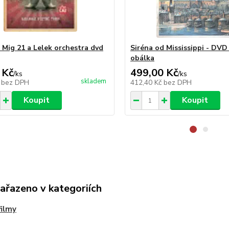
 Mig 21 a Lelek orchestra dvd
Siréna od Mississippi - DVD
obálka
 Kč
499,00 Kč
/
ks
/
ks
skladem
č
bez DPH
412,40 Kč
bez DPH
Koupit
Koupit
zařazeno v kategoriích
ilmy