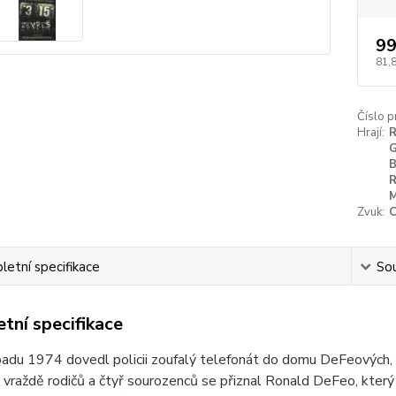
99
81,
Číslo p
Hrají:
R
G
B
R
M
Zvuk:
C
etní specifikace
Sou
tní specifikace
padu 1974 dovedl policii zoufalý telefonát do domu DeFeových,
 vraždě rodičů a čtyř sourozenců se přiznal Ronald DeFeo, který t