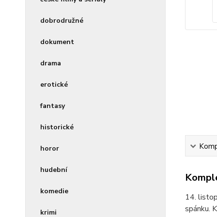
dobrodružné
dokument
drama
erotické
fantasy
historické
Kompl
horor
hudební
Komple
komedie
14. listo
spánku. K
krimi