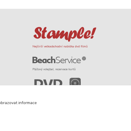
Nejširší velkoobchodní nabídka dvd filmů
Plážový volejbal, rezervace kurtů
Filmové novinky na DVD a Blu-Ray
obrazovat informace