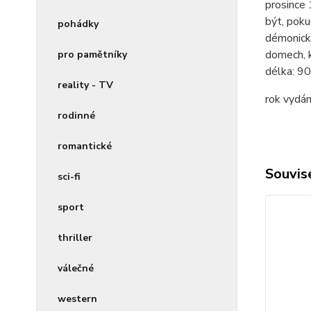
prosince 
být, poku
pohádky
démonický
domech, k
pro pamětníky
délka:
90
reality - TV
rok vydán
rodinné
romantické
Souvise
sci-fi
sport
thriller
válečné
western