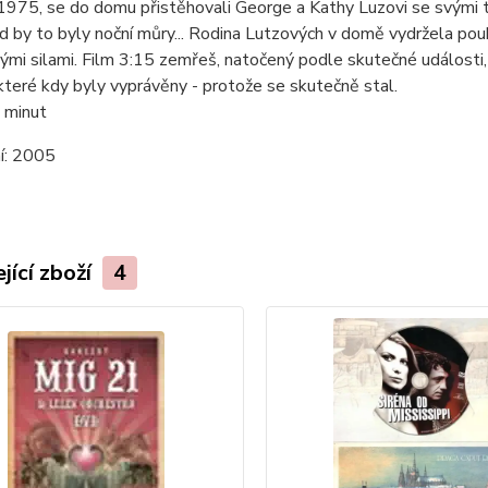
1975, se do domu přistěhovali George a Kathy Luzovi se svými tř
d by to byly noční můry... Rodina Lutzových v domě vydržela pou
mi silami. Film 3:15 zemřeš, natočený podle skutečné události, 
teré kdy byly vyprávěny - protože se skutečně stal.
 minut
í:
2005
jící zboží
4