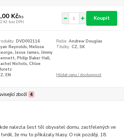
,00 Kč
/
ks
Koupit
82 Kč
bez DPH
roduktu:
DVD002116
Režie:
Andrew Douglas
yan Reynolds, Melissa
Titulky:
CZ, SK
eorge, Jesse James, Jimmy
ennett, Philip Baker Hall,
achel Nichols, Chloe
oretz
Z, EN
Hlídat cenu / dostupnost
visející zboží
4
 kde nalezla šest těl obyvatel domu, zastřelených ve
vrdil, že mu to přikázaly hlasy. O rok později, 18.