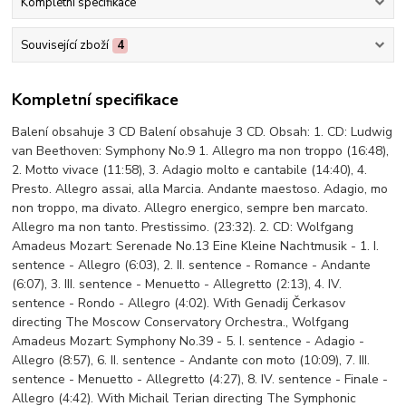
Kompletní specifikace
Související zboží
4
Kompletní specifikace
Balení obsahuje 3 CD Balení obsahuje 3 CD. Obsah: 1. CD: Ludwig
van Beethoven: Symphony No.9 1. Allegro ma non troppo (16:48),
2. Motto vivace (11:58), 3. Adagio molto e cantabile (14:40), 4.
Presto. Allegro assai, alla Marcia. Andante maestoso. Adagio, mo
non troppo, ma divato. Allegro energico, sempre ben marcato.
Allegro ma non tanto. Prestissimo. (23:32). 2. CD: Wolfgang
Amadeus Mozart: Serenade No.13 Eine Kleine Nachtmusik - 1. I.
sentence - Allegro (6:03), 2. II. sentence - Romance - Andante
(6:07), 3. III. sentence - Menuetto - Allegretto (2:13), 4. IV.
sentence - Rondo - Allegro (4:02). With Genadij Čerkasov
directing The Moscow Conservatory Orchestra., Wolfgang
Amadeus Mozart: Symphony No.39 - 5. I. sentence - Adagio -
Allegro (8:57), 6. II. sentence - Andante con moto (10:09), 7. III.
sentence - Menuetto - Allegretto (4:27), 8. IV. sentence - Finale -
Allegro (4:42). With Michail Terian directing The Symphonic