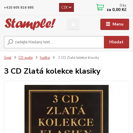
0
ks
CZK
+420 605 816 685
za
0,00 Kč
Menu
Hledat
Úvod
CD audio
hudba
3 CD Zlatá kolekce klasiky
3 CD Zlatá kolekce klasiky