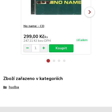
No name - CD
Mozart - Sy
41, Jupiter 
299,00 Kč
149,00 K
/
ks
skladem
247,11 Kč
bez DPH
123,14 Kč
be
Koupit
Zboží zařazeno v kategoriích
hudba