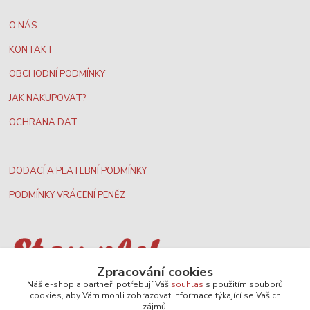
O NÁS
KONTAKT
OBCHODNÍ PODMÍNKY
JAK NAKUPOVAT?
OCHRANA DAT
DODACÍ A PLATEBNÍ PODMÍNKY
PODMÍNKY VRÁCENÍ PENĚZ
Zpracování cookies
Nejširší velkoobchodní nabídka dvd filmů
Náš e-shop a partneři potřebují Váš
souhlas
s použitím souborů
cookies, aby Vám mohli zobrazovat informace týkající se Vašich
zájmů.