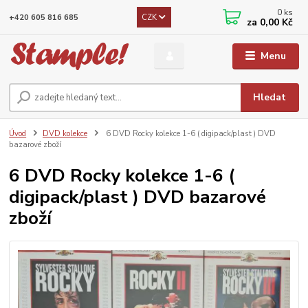
0
ks
CZK
+420 605 816 685
za
0,00 Kč
Menu
Hledat
Úvod
DVD kolekce
6 DVD Rocky kolekce 1-6 ( digipack/plast ) DVD
bazarové zboží
6 DVD Rocky kolekce 1-6 (
digipack/plast ) DVD bazarové
zboží