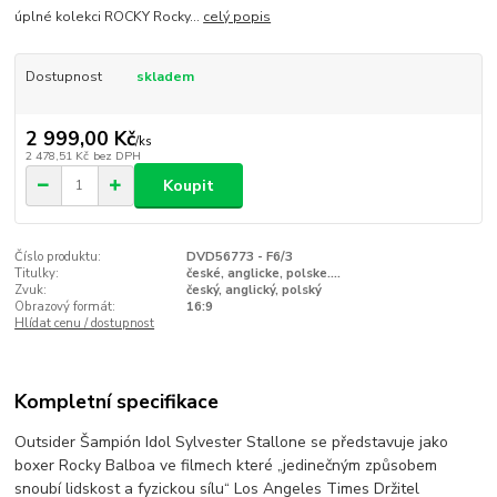
úplné kolekci ROCKY Rocky...
celý popis
Dostupnost
skladem
2 999,00 Kč
/
ks
2 478,51 Kč
bez DPH
Koupit
Číslo produktu:
DVD56773 - F6/3
Titulky:
české, anglicke, polske....
Zvuk:
český, anglický, polský
Obrazový formát:
16:9
Hlídat cenu / dostupnost
Kompletní specifikace
Outsider Šampión Idol Sylvester Stallone se představuje jako
boxer Rocky Balboa ve filmech které „jedinečným způsobem
snoubí lidskost a fyzickou sílu“ Los Angeles Times Držitel