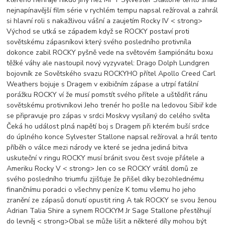
nejnapínavější film série v rychlém tempu napsal režíroval a zahrál
si hlavní roli s nakažlivou vášní a zaujetím Rocky IV < strong>
Východ se utká se západem když se ROCKY postaví proti
sovětskému zápasníkovi který svého posledního protivníla
dokonce zabil ROCKY pyšně vede na světovém šampiónátu boxu
těžké váhy ale nastoupil nový vyzyvatel: Drago Dolph Lundgren
bojovník ze Sovětského svazu ROCKYHO přítel Apollo Creed Carl
Weathers bojuje s Dragem v exibičním zápase a utrpí fatální
porážku ROCKY ví že musí pomstít svého přítele a uštědřit ránu
sovětskému protivníkovi Jeho trenér ho pošle na ledovou Sibiř kde
se připravuje pro zápas v srdci Moskvy vysílaný do celého světa
Čeká ho událost plná napětí boj s Dragem při kterém buší srdce
do úplného konce Sylvester Stallone napsal režíroval a hrál tento
příběh o válce mezi národy ve které se jedna jediná bitva
uskuteční v ringu ROCKY musí bránit svou čest svoje přátele a
Ameriku Rocky V < strong> Jen co se ROCKY vrátil domů ze
svého posledního triumfu zjišťuje že přišel díky bezohlednému
finančnímu poradci o všechny peníze K tomu všemu ho jeho
zranění ze zápasů donutí opustit ring A tak ROCKY se svou ženou
Adrian Talia Shire a synem ROCKYM Jr Sage Stallone přestěhují
do levněj < strong>Obal se může lišit a některé díly mohou být