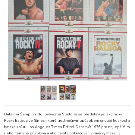
Outsider Šampión Idol Sylvester Stallone se představuje jako boxer
Rocky Balboa ve filmech které „jedinečným způsobem snoubí lidskost a
fyzickou sílu“ Los Angeles Times Držitel Oscara® 1976 pro nejlepší film
i jeho neméně působivá a akcí nabitá pokračování právě vycházejí v