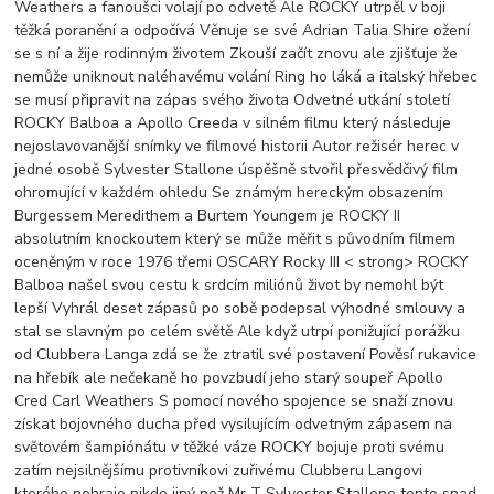
Weathers a fanoušci volají po odvetě Ale ROCKY utrpěl v boji
těžká poranění a odpočívá Věnuje se své Adrian Talia Shire ožení
se s ní a žije rodinným životem Zkouší začít znovu ale zjišťuje že
nemůže uniknout naléhavému volání Ring ho láká a italský hřebec
se musí připravit na zápas svého života Odvetné utkání století
ROCKY Balboa a Apollo Creeda v silném filmu který následuje
nejoslavovanější snímky ve filmové historii Autor režisér herec v
jedné osobě Sylvester Stallone úspěšně stvořil přesvědčivý film
ohromující v každém ohledu Se známým hereckým obsazením
Burgessem Meredithem a Burtem Youngem je ROCKY II
absolutním knockoutem který se může měřit s původním filmem
oceněným v roce 1976 třemi OSCARY Rocky III < strong> ROCKY
Balboa našel svou cestu k srdcím miliónů život by nemohl být
lepší Vyhrál deset zápasů po sobě podepsal výhodné smlouvy a
stal se slavným po celém světě Ale když utrpí ponižující porážku
od Clubbera Langa zdá se že ztratil své postavení Pověsí rukavice
na hřebík ale nečekaně ho povzbudí jeho starý soupeř Apollo
Cred Carl Weathers S pomocí nového spojence se snaží znovu
získat bojovného ducha před vysilujícím odvetným zápasem na
světovém šampiónátu v těžké váze ROCKY bojuje proti svému
zatím nejsilnějšímu protivníkovi zuřivému Clubberu Langovi
kterého nehraje nikdo jiný než Mr T Sylvester Stallone tento snad