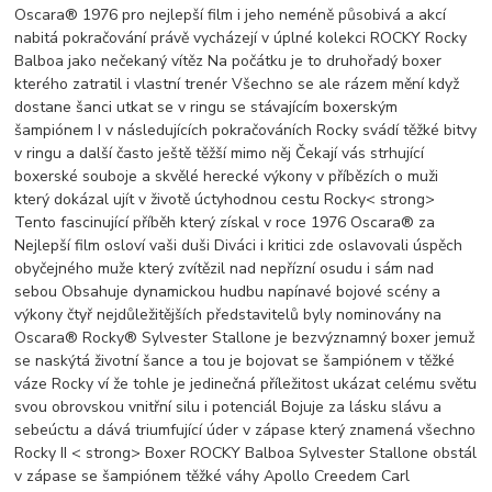
Oscara® 1976 pro nejlepší film i jeho neméně působivá a akcí
nabitá pokračování právě vycházejí v úplné kolekci ROCKY Rocky
Balboa jako nečekaný vítěz Na počátku je to druhořadý boxer
kterého zatratil i vlastní trenér Všechno se ale rázem mění když
dostane šanci utkat se v ringu se stávajícím boxerským
šampiónem I v následujících pokračováních Rocky svádí těžké bitvy
v ringu a další často ještě těžší mimo něj Čekají vás strhující
boxerské souboje a skvělé herecké výkony v příbězích o muži
který dokázal ujít v životě úctyhodnou cestu Rocky< strong>
Tento fascinující příběh který získal v roce 1976 Oscara® za
Nejlepší film osloví vaši duši Diváci i kritici zde oslavovali úspěch
obyčejného muže který zvítězil nad nepřízní osudu i sám nad
sebou Obsahuje dynamickou hudbu napínavé bojové scény a
výkony čtyř nejdůležitějších představitelů byly nominovány na
Oscara® Rocky® Sylvester Stallone je bezvýznamný boxer jemuž
se naskýtá životní šance a tou je bojovat se šampiónem v těžké
váze Rocky ví že tohle je jedinečná příležitost ukázat celému světu
svou obrovskou vnitřní silu i potenciál Bojuje za lásku slávu a
sebeúctu a dává triumfující úder v zápase který znamená všechno
Rocky II < strong> Boxer ROCKY Balboa Sylvester Stallone obstál
v zápase se šampiónem těžké váhy Apollo Creedem Carl