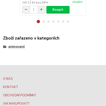
skladem
247,11 Kč
bez DPH
247,11 Kč
be
Koupit
Zboží zařazeno v kategoriích
animované
O NÁS
KONTAKT
OBCHODNÍ PODMÍNKY
JAK NAKUPOVAT?