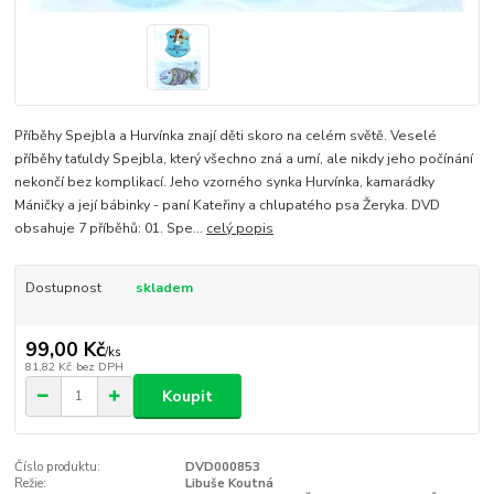
Příběhy Spejbla a Hurvínka znají děti skoro na celém světě. Veselé
příběhy taťuldy Spejbla, který všechno zná a umí, ale nikdy jeho počínání
nekončí bez komplikací. Jeho vzorného synka Hurvínka, kamarádky
Máničky a její bábinky - paní Kateřiny a chlupatého psa Žeryka. DVD
obsahuje 7 příběhů: 01. Spe...
celý popis
Dostupnost
skladem
99,00 Kč
/
ks
81,82 Kč
bez DPH
Koupit
Číslo produktu:
DVD000853
Režie:
Libuše Koutná