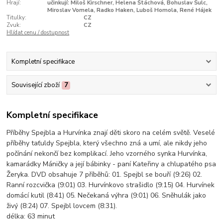
Hrají:
učinkují: Miloš Kirschner, Helena Štáchová, Bohuslav Šulc,
Miroslav Vomela, Radko Haken, Luboš Homola, René Hájek
Titulky:
CZ
Zvuk:
CZ
Hlídat cenu / dostupnost
Kompletní specifikace
Související zboží
7
Kompletní specifikace
Příběhy Spejbla a Hurvínka znají děti skoro na celém světě. Veselé
příběhy taťuldy Spejbla, který všechno zná a umí, ale nikdy jeho
počínání nekončí bez komplikací. Jeho vzorného synka Hurvínka,
kamarádky Máničky a její bábinky - paní Kateřiny a chlupatého psa
Žeryka. DVD obsahuje 7 příběhů: 01. Spejbl se bouří (9:26) 02.
Ranní rozcvička (9:01) 03. Hurvínkovo strašidlo (9:15) 04. Hurvínek
domácí kutil (8:41) 05. Nečekaná výhra (9:01) 06. Sněhulák jako
živý (8:24) 07. Spejbl lovcem (8:31).
délka:
63 minut