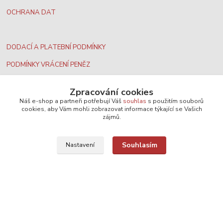
OCHRANA DAT
DODACÍ A PLATEBNÍ PODMÍNKY
PODMÍNKY VRÁCENÍ PENĚZ
Zpracování cookies
Náš e-shop a partneři potřebují Váš
souhlas
s použitím souborů
cookies, aby Vám mohli zobrazovat informace týkající se Vašich
Nejširší velkoobchodní nabídka dvd filmů
zájmů.
Plážový volejbal, rezervace kurtů
Souhlasím
Nastavení
Filmové novinky na DVD a Blu-Ray
SEO, design a administrace
MEDIASYS