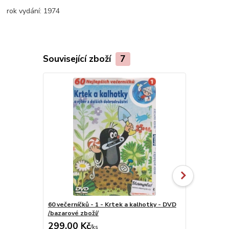
rok vydání:
1974
Související zboží
7
60 večerníčků - 1 - Krtek a kalhotky - DVD
60 večerníčk
/bazarové zboží/
1 ( dárkový 
299,00 Kč
299,00 K
/
ks