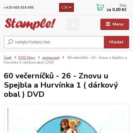
0
ks
CZK
+420 605 816 685
za
0,00 Kč
Menu
Hledat
Úvod
DVD filmy
animované
60 večerníčků - 26 - Znovu u Spejbla a
Hurvínka 1 ( dárkový obal ) DVD
60 večerníčků - 26 - Znovu u
Spejbla a Hurvínka 1 ( dárkový
obal ) DVD