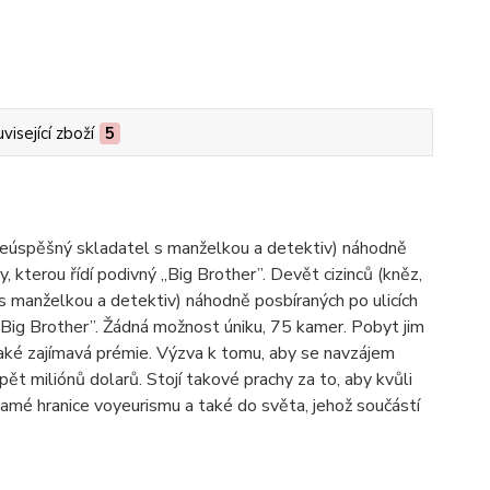
visející zboží
5
, neúspěšný skladatel s manželkou a detektiv) náhodně
 kterou řídí podivný „Big Brother”. Devět cizinců (kněz,
 s manželkou a detektiv) náhodně posbíraných po ulicích
„Big Brother”. Žádná možnost úniku, 75 kamer. Pobyt jim
 také zajímavá prémie. Výzva k tomu, aby se navzájem
ět miliónů dolarů. Stojí takové prachy za to, aby kvůli
 samé hranice voyeurismu a také do světa, jehož součástí