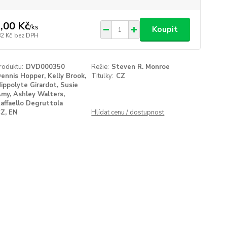
,00 Kč
/
ks
Koupit
82 Kč
bez DPH
roduktu:
DVD000350
Režie:
Steven R. Monroe
ennis Hopper, Kelly Brook,
Titulky:
CZ
ippolyte Girardot, Susie
my, Ashley Walters,
affaello Degruttola
Z, EN
Hlídat cenu / dostupnost