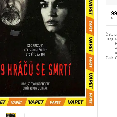
99
81,
Číslo p
Hrají:
D
H
A
R
Zvuk:
C