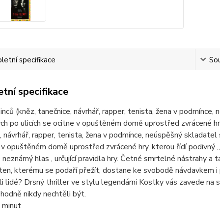
etní specifikace
Sou
tní specifikace
inců (kněz, tanečnice, návrhář, rapper, tenista, žena v podmínce
ch po ulicích se ocitne v opuštěném domě uprostřed zvrácené hry,
, návrhář, rapper, tenista, žena v podmínce, neúspěšný skladatel
 v opuštěném domě uprostřed zvrácené hry, kterou řídí podivný 
 neznámý hlas , určující pravidla hry. Četné smrtelné nástrahy a
a ten, kterému se podaří přežít, dostane ke svobodě návdavkem i p
li lidé? Drsný thriller ve stylu legendární Kostky vás zavede na
hodně nikdy nechtěli být.
 minut