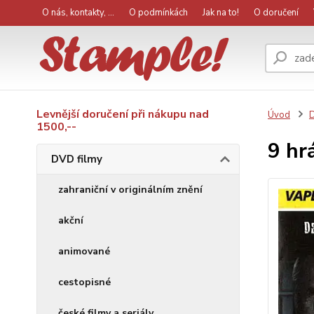
O nás, kontakty, ...
O podmínkách
Jak na to!
O doručení
Levnější doručení při nákupu nad
Úvod
D
1500,--
9 hr
DVD filmy
zahraniční v originálním znění
akční
animované
cestopisné
české filmy a seriály