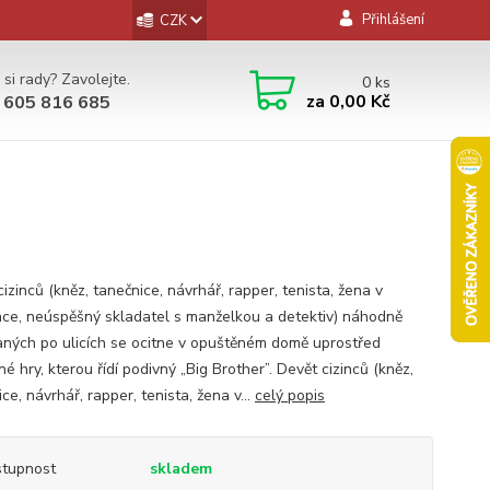
Přihlášení
CZK
 si rady? Zavolejte.
0
ks
za
0,00 Kč
 605 816 685
izinců (kněz, tanečnice, návrhář, rapper, tenista, žena v
ce, neúspěšný skladatel s manželkou a detektiv) náhodně
aných po ulicích se ocitne v opuštěném domě uprostřed
é hry, kterou řídí podivný „Big Brother”. Devět cizinců (kněz,
ce, návrhář, rapper, tenista, žena v...
celý popis
tupnost
skladem