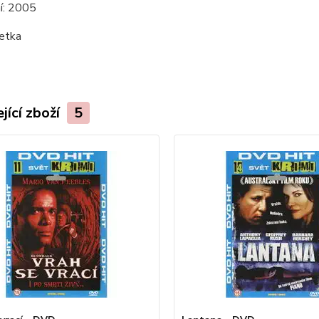
í:
2005
etka
jící zboží
5