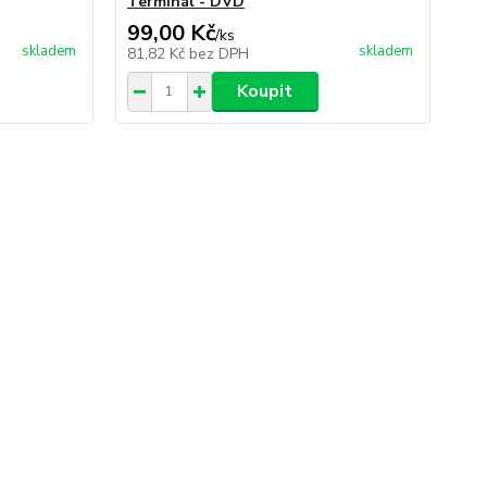
Terminál - DVD
Apo
99,00 Kč
29
/
ks
skladem
skladem
81,82 Kč
bez DPH
24
Koupit