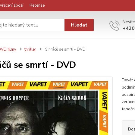
Vrácení zboží
Recenze
Nevíte
Hledat
+420
VD filmy
thriller
9 hráčů se smrtí - DVD
áčů se smrtí - DVD
Devět c
podmín
posbír
zvrácen
tanečni
Dos