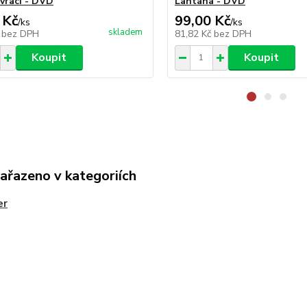
 vrací - DVD
Lantana - DVD
 Kč
99,00 Kč
/
ks
/
ks
skladem
č
bez DPH
81,82 Kč
bez DPH
Koupit
Koupit
zařazeno v kategoriích
er