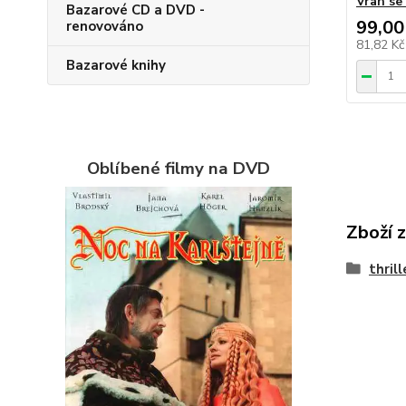
Vrah se
Bazarové CD a DVD -
99,00
renovováno
81,82 K
Bazarové knihy
Oblíbené filmy na DVD
Zboží 
thrill