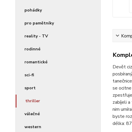
pohádky
pro pamětníky
Kompl
reality - TV
rodinné
Komple
romantické
Devět ciz
posbíraný
sci-fi
tanečnice
se ocitne
sport
zpestřuje
thriller
zabíjeli 
nim umíra
válečné
byste roz
délka:
87
western