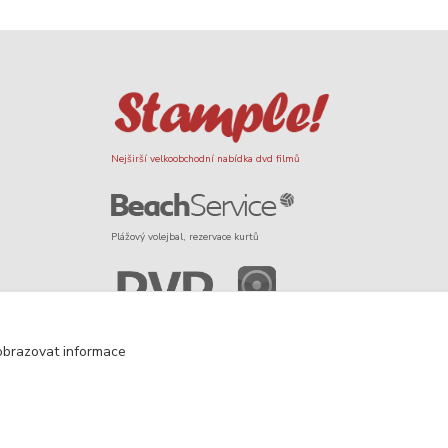
Nejširší velkoobchodní nabídka dvd filmů
Plážový volejbal, rezervace kurtů
Filmové novinky na DVD a Blu-Ray
obrazovat informace