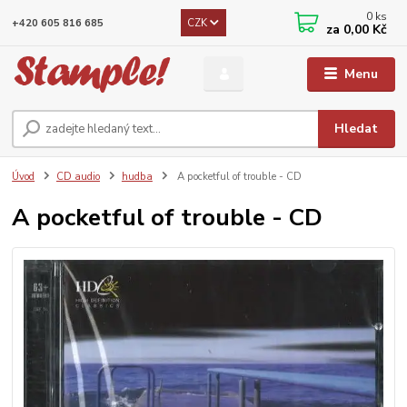
0
ks
CZK
+420 605 816 685
za
0,00 Kč
Menu
Hledat
Úvod
CD audio
hudba
A pocketful of trouble - CD
A pocketful of trouble - CD