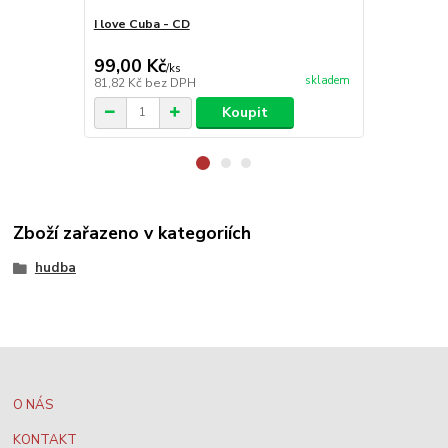
I love Cuba - CD
Ike and Tin
high - CD
99,00 Kč
99,00 Kč
/
ks
skladem
81,82 Kč
bez DPH
81,82 Kč
bez
Koupit
Zboží zařazeno v kategoriích
hudba
O NÁS
KONTAKT