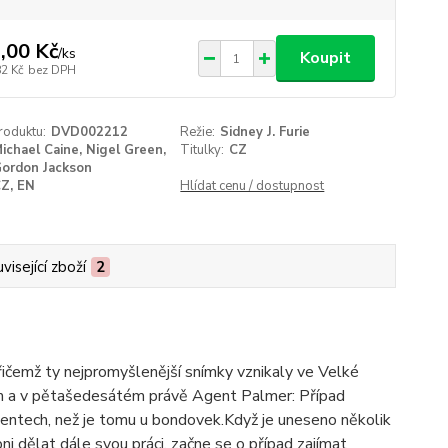
,00 Kč
/
ks
Koupit
82 Kč
bez DPH
roduktu:
DVD002212
Režie:
Sidney J. Furie
ichael Caine, Nigel Green,
Titulky:
CZ
ordon Jackson
Z, EN
Hlídat cenu / dostupnost
visející zboží
2
 přičemž ty nejpromyšlenější snímky vznikaly ve Velké
em a v pětašedesátém právě Agent Palmer: Případ
 agentech, než je tomu u bondovek.Když je uneseno několik
ni dělat dále svou práci, začne se o případ zajímat