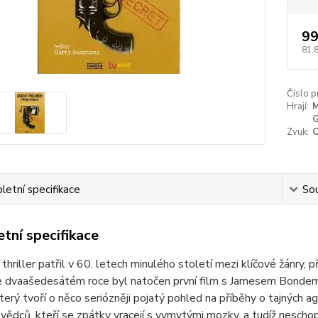
99
81,
Číslo p
Hrají:
M
G
Zvuk:
C
etní specifikace
Sou
tní specifikace
 thriller patřil v 60. letech minulého století mezi klíčové žánry,
.Ve dvaašedesátém roce byl natočen první film s Jamesem Bond
který tvoří o něco seriózněji pojatý pohled na příběhy o tajných
 vědců, kteří se zpátky vracejí s vymytými mozky, a tudíž neschop