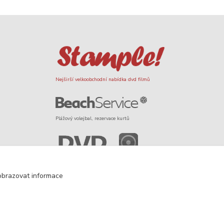
Nejširší velkoobchodní nabídka dvd filmů
Plážový volejbal, rezervace kurtů
Filmové novinky na DVD a Blu-Ray
obrazovat informace