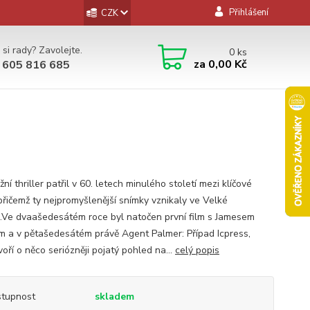
Přihlášení
CZK
 si rady? Zavolejte.
0
ks
za
0,00 Kč
 605 816 685
ní thriller patřil v 60. letech minulého století mezi klíčové
 přičemž ty nejpromyšlenější snímky vznikaly ve Velké
ii.Ve dvaašedesátém roce byl natočen první film s Jamesem
 a v pětašedesátém právě Agent Palmer: Případ Icpress,
voří o něco seriózněji pojatý pohled na...
celý popis
tupnost
skladem