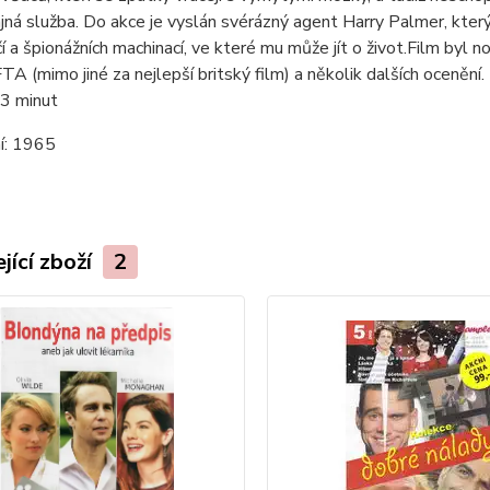
ajná služba. Do akce je vyslán svérázný agent Harry Palmer, kte
 a špionážních machinací, ve které mu může jít o život.Film byl n
A (mimo jiné za nejlepší britský film) a několik dalších ocenění.
3 minut
í:
1965
jící zboží
2