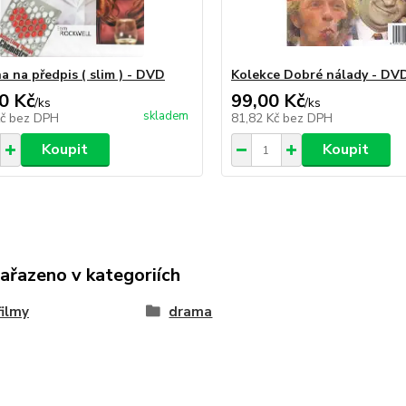
a na předpis ( slim ) - DVD
Kolekce Dobré nálady - DV
0 Kč
99,00 Kč
/
ks
/
ks
skladem
Kč
bez DPH
81,82 Kč
bez DPH
Koupit
Koupit
zařazeno v kategoriích
ilmy
drama