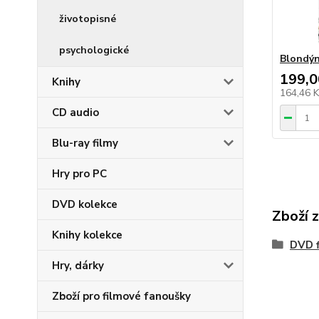
životopisné
psychologické
Blondýn
199,0
Knihy
164,46 
CD audio
Blu-ray filmy
Hry pro PC
DVD kolekce
Zboží 
Knihy kolekce
DVD f
Hry, dárky
Zboží pro filmové fanoušky