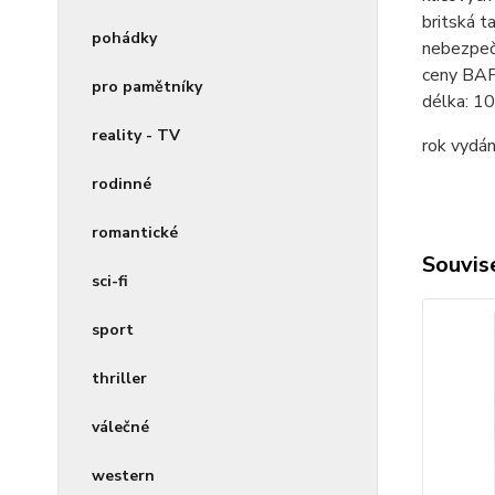
britská t
pohádky
nebezpečí
ceny BAFT
pro pamětníky
délka:
10
reality - TV
rok vydán
rodinné
romantické
Souvise
sci-fi
sport
thriller
válečné
western