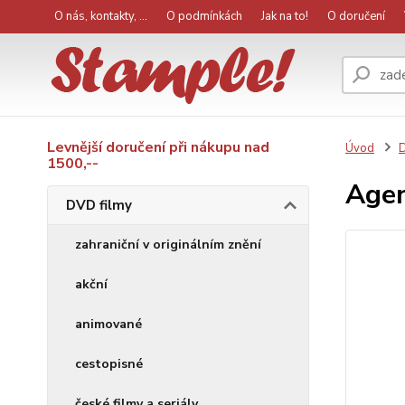
O nás, kontakty, ...
O podmínkách
Jak na to!
O doručení
Levnější doručení při nákupu nad
Úvod
D
1500,--
Agen
DVD filmy
zahraniční v originálním znění
akční
animované
cestopisné
české filmy a seriály