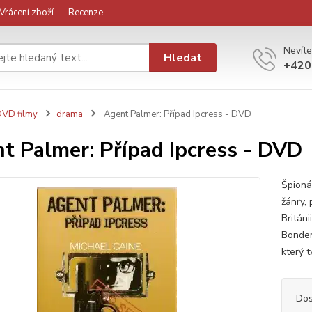
Vrácení zboží
Recenze
Nevíte
Hledat
+420
VD filmy
drama
Agent Palmer: Případ Ipcress - DVD
t Palmer: Případ Ipcress - DVD
Špionáž
žánry,
Britán
Bondem
který t
Dos