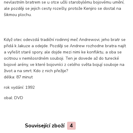
nevlastním bratrem se u otce učili starobylému bojovému umění,
ale později se jejich cesty rozešly, protože Kenjiro se dostal na
šikmou plochu.
Když otec odevzdá tradiční rodinný meč Andrewovi, jeho bratr se
přidá k Jakuze a odejde. Později se Andrew rozhodne bratra najít
a vyřešit staré spory, ale dojde mezi nimi ke konfliktu, a oba se
ocitnou v nemilosrdném souboji. Ten je dovede až do turecké
bojové arény, ve které bojovníci z celého světa bojují souboje na
život a na smrt. Kdo z nich přežije?
délka:
87 minut
rok vydání:
1992
obal:
DVD
Související zboží
4