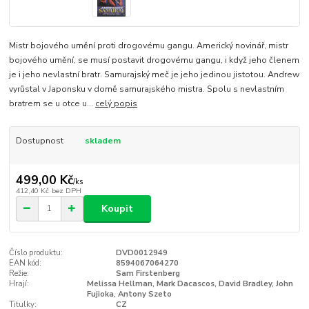
Mistr bojového umění proti drogovému gangu. Americký novinář, mistr
bojového umění, se musí postavit drogovému gangu, i když jeho členem
je i jeho nevlastní bratr. Samurajský meč je jeho jedinou jistotou. Andrew
vyrůstal v Japonsku v domě samurajského mistra. Spolu s nevlastním
bratrem se u otce u...
celý popis
Dostupnost
skladem
499,00 Kč
/
ks
412,40 Kč
bez DPH
Koupit
Číslo produktu:
DVD0012949
EAN kód:
8594067064270
Režie:
Sam Firstenberg
Hrají:
Melissa Hellman, Mark Dacascos, David Bradley, John
Fujioka, Antony Szeto
Titulky:
CZ