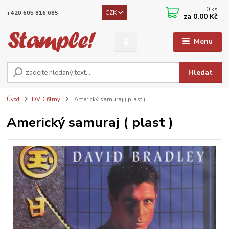
0
ks
CZK
+420 605 816 685
za
0,00 Kč
Menu
Hledat
Úvod
DVD filmy
Americký samuraj ( plast )
Americký samuraj ( plast )