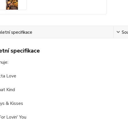
etní specifikace
Sou
tní specifikace
uje:
tta Love
hat Kind
ys & Kisses
or Lovin' You