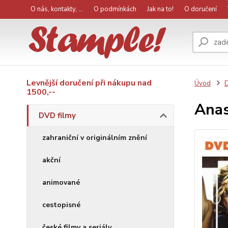
O nás, kontakty, ...
O podmínkách
Jak na to!
O doručení
Levnější doručení při nákupu nad
Úvod
D
1500,--
Anas
DVD filmy
zahraniční v originálním znění
akční
animované
cestopisné
české filmy a seriály