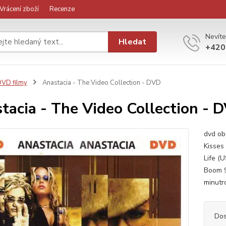
Vrácení zboží
Recenze
Nevíte
Hledat
+420
VD filmy
Anastacia - The Video Collection - DVD
tacia - The Video Collection - 
dvd ob
Kisses
Life (U
Boom 9
minutr
Dos