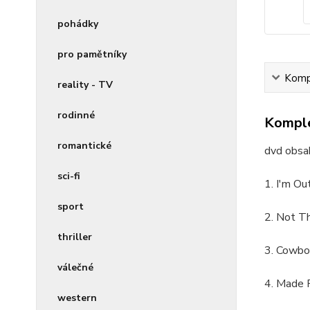
pohádky
pro pamětníky
Kompl
reality - TV
rodinné
Komple
romantické
dvd obsah
sci-fi
1. I'm Ou
sport
2. Not T
thriller
3. Cowbo
válečné
4. Made F
western