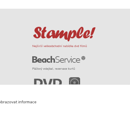
Nejširší velkoobchodní nabídka dvd filmů
Plážový volejbal, rezervace kurtů
Filmové novinky na DVD a Blu-Ray
obrazovat informace