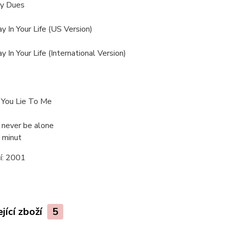
My Dues
y In Your Life (US Version)
y In Your Life (International Version)
 You Lie To Me
 never be alone
 minut
í:
2001
jící zboží
5