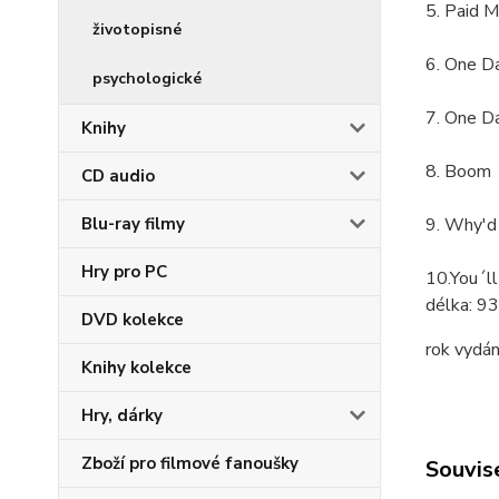
5. Paid 
životopisné
6. One Da
psychologické
7. One Da
Knihy
8. Boom
CD audio
9. Why'd
Blu-ray filmy
Hry pro PC
10.You´ll
délka:
93
DVD kolekce
rok vydán
Knihy kolekce
Hry, dárky
Zboží pro filmové fanoušky
Souvise