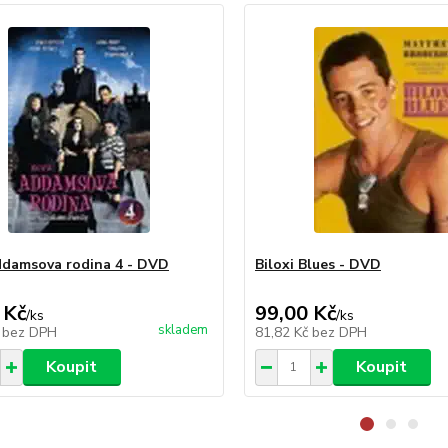
damsova rodina 4 - DVD
Biloxi Blues - DVD
 Kč
99,00 Kč
/
ks
/
ks
skladem
č
bez DPH
81,82 Kč
bez DPH
Koupit
Koupit