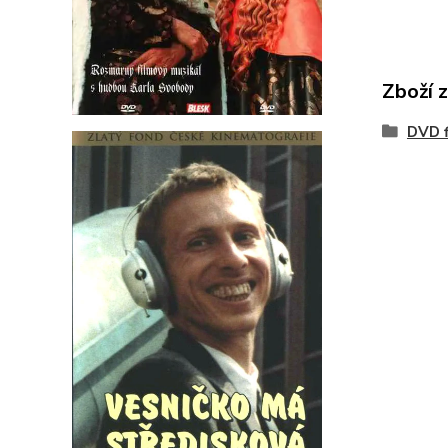
Zboží 
DVD f