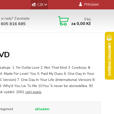
Přihlášení
CZK
 si rady? Zavolejte.
0
ks
za
0,00 Kč
 605 816 685
DVD
sahuje: 1. I'm Outta Love 2. Not That Kind 3. Cowboys &
 4. Made For Lovin' You 5. Paid My Dues 6. One Day In Your
S Version) 7. One Day In Your Life (International Version) 8.
. Why'd You Lie To Me 10.You´ll never be alonedélka: 93
ok vydání: 2001
celý popis
tupnost
skladem