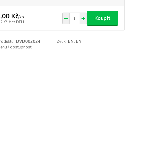
,00 Kč
/
ks
Koupit
82 Kč
bez DPH
roduktu:
DVD002024
Zvuk:
EN, EN
cenu / dostupnost