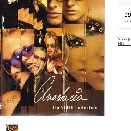
99
81,
Číslo p
Hlídat 