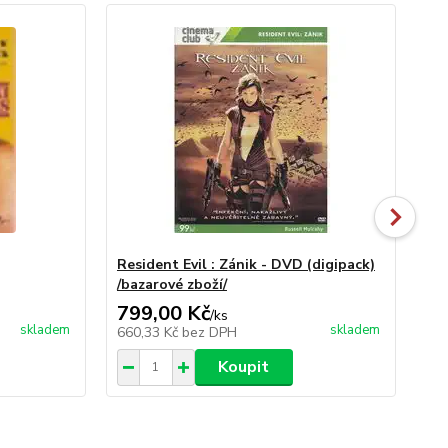
Resident Evil : Zánik - DVD (digipack)
Ado
/bazarové zboží/
- 
799,00 Kč
99
/
ks
skladem
skladem
660,33 Kč
bez DPH
81
Koupit