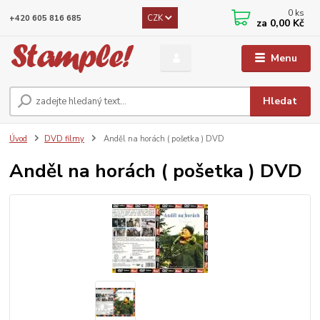
0
ks
CZK
+420 605 816 685
za
0,00 Kč
Menu
Hledat
Úvod
DVD filmy
Anděl na horách ( pošetka ) DVD
Anděl na horách ( pošetka ) DVD