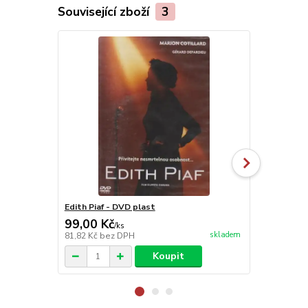
Související zboží
3
Edith Piaf - DVD plast
Dům veselýc
99,00 Kč
149,00 K
/
ks
skladem
81,82 Kč
bez DPH
123,14 Kč
be
Koupit