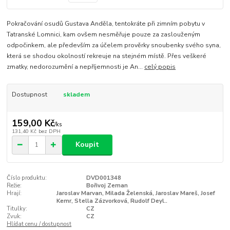
Pokračování osudů Gustava Anděla, tentokráte při zimním pobytu v
Tatranské Lomnici, kam ovšem nesměřuje pouze za zaslouženým
odpočinkem, ale především za účelem prověrky snoubenky svého syna,
která se shodou okolností rekreuje na stejném místě. Přes veškeré
zmatky, nedorozumění a nepříjemnosti je An...
celý popis
Dostupnost
skladem
159,00 Kč
/
ks
131,40 Kč
bez DPH
Koupit
Číslo produktu:
DVD001348
Režie:
Bořivoj Zeman
Hrají:
Jaroslav Marvan, Milada Želenská, Jaroslav Mareš, Josef
Kemr, Stella Zázvorková, Rudolf Deyl..
Titulky:
CZ
Zvuk:
CZ
Hlídat cenu / dostupnost