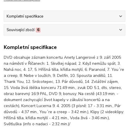
Kompletní specifikace
Související zboží
6
Kompletní specifikace
DVD obsahuje záznam koncertu Anety Langerové z 9. září 2005
na náměstí v Říčanech: 1. Skvělej nápad, 2. Když nemůžu spát, 3.
Nahá noc, 4. 17, 5. Hříšná těla, křídla motýlí, 6. Paranoid, 7. You´re
a creep, 8. Nebe v loužích, 9. Delfín, 10. Spousta andělů, 11.
Thank You, 12. Srdcotepec, 13. Pár důvodů, 14. Zvláštní zájem,
15. Voda živá /délka konceru 71:49 min., zvuk DD 5.1, dts, stereo,
obraz barevný 16:9 PAL, DVD 9, bonusy: Na cestě (43:19 min. -
dokument zachycující život kapely v zákulisí koncertů a na
cestách), Koncert Lucerna 9. 4. 2005 (3 písně: 17 - 3:31 min., Pár
důvodů - 4:37 min., You´re a creep - 3:42 min.), Klipy (2 videoklipy:
Hříšná těla, křídla motýlí - 4:21 min., Voda živá - 3:46 min.),
Světluška (info o nadaci - 2:32 min.)/