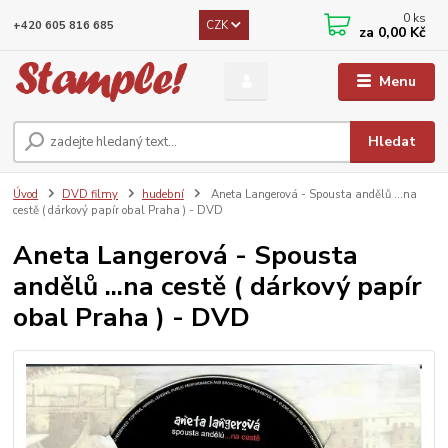
0
ks
CZK
+420 605 816 685
za
0,00 Kč
Menu
Hledat
Úvod
DVD filmy
hudební
Aneta Langerová - Spousta andělů ...na
cestě ( dárkový papír obal Praha ) - DVD
Aneta Langerová - Spousta
andělů ...na cestě ( dárkový papír
obal Praha ) - DVD