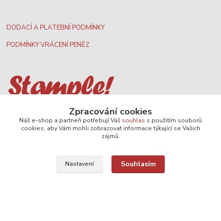
DODACÍ A PLATEBNÍ PODMÍNKY
PODMÍNKY VRÁCENÍ PENĚZ
Nejširší velkoobchodní nabídka dvd filmů
Zpracování cookies
Náš e-shop a partneři potřebují Váš
souhlas
s použitím souborů
cookies, aby Vám mohli zobrazovat informace týkající se Vašich
zájmů.
Plážový volejbal, rezervace kurtů
Souhlasím
Nastavení
Filmové novinky na DVD a Blu-Ray