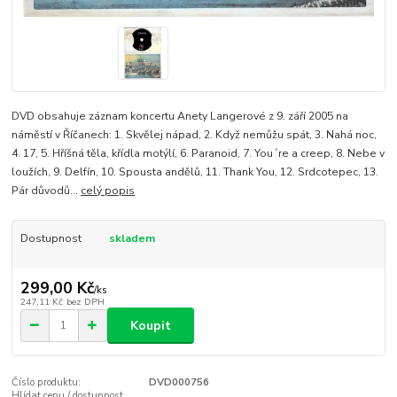
DVD obsahuje záznam koncertu Anety Langerové z 9. září 2005 na
náměstí v Říčanech: 1. Skvělej nápad, 2. Když nemůžu spát, 3. Nahá noc,
4. 17, 5. Hříšná těla, křídla motýlí, 6. Paranoid, 7. You´re a creep, 8. Nebe v
loužích, 9. Delfín, 10. Spousta andělů, 11. Thank You, 12. Srdcotepec, 13.
Pár důvodů...
celý popis
Dostupnost
skladem
299,00 Kč
/
ks
247,11 Kč
bez DPH
Koupit
Číslo produktu:
DVD000756
Hlídat cenu / dostupnost