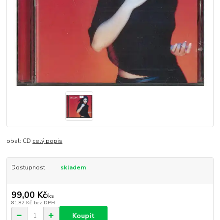
obal: CD
celý popis
Dostupnost
skladem
99,00 Kč
/
ks
81,82 Kč
bez DPH
Koupit