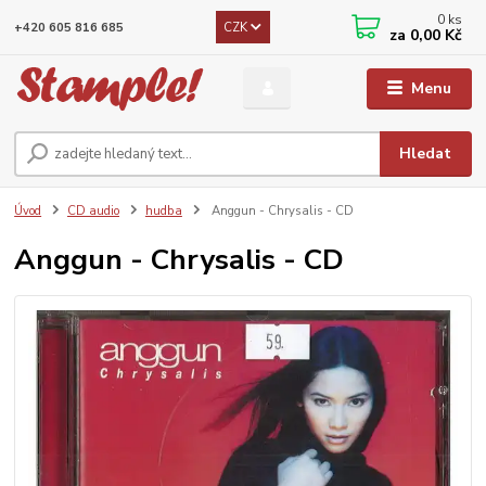
0
ks
CZK
+420 605 816 685
za
0,00 Kč
Menu
Hledat
Úvod
CD audio
hudba
Anggun - Chrysalis - CD
Anggun - Chrysalis - CD