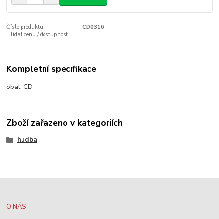
Číslo produktu:
CD0316
Hlídat cenu / dostupnost
Kompletní specifikace
obal:
CD
Zboží zařazeno v kategoriích
hudba
O NÁS