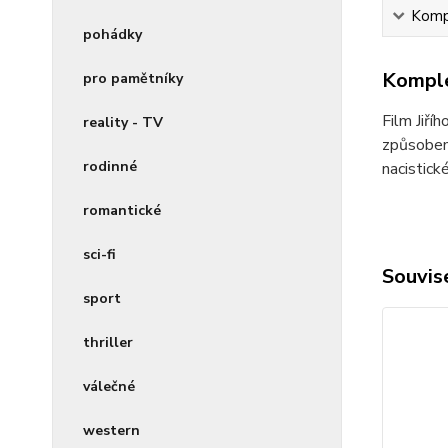
Kompl
pohádky
Komple
pro pamětníky
Film Jiří
reality - TV
způsobem 
rodinné
nacistick
romantické
sci-fi
Souvise
sport
thriller
válečné
western