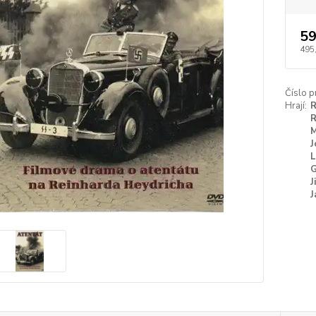
59
495
Číslo p
Hrají:
R
R
M
J
L
G
J
J