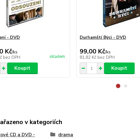
ení - DVD
Durhamští Býci - DVD
0 Kč
99,00 Kč
/
ks
/
ks
skladem
Kč
bez DPH
81,82 Kč
bez DPH
Koupit
Koupit
zařazeno v kategoriích
ové CD a DVD -
drama