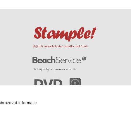
Nejširší velkoobchodní nabídka dvd filmů
Plážový volejbal, rezervace kurtů
Filmové novinky na DVD a Blu-Ray
obrazovat informace