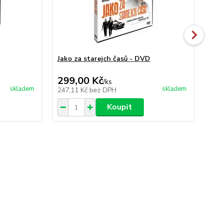
Jako za starejch časů - DVD
Pr
99,
299,00 Kč
99
/
ks
skladem
skladem
247,11 Kč
bez DPH
81
Koupit