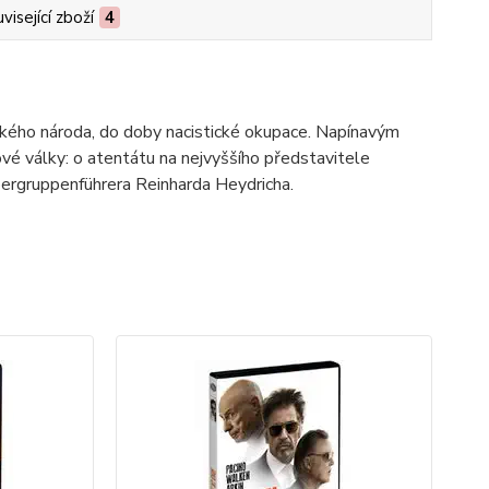
visející zboží
4
eského národa, do doby nacistické okupace. Napínavým
vé války: o atentátu na nejvyššího představitele
bergruppenführera Reinharda Heydricha.