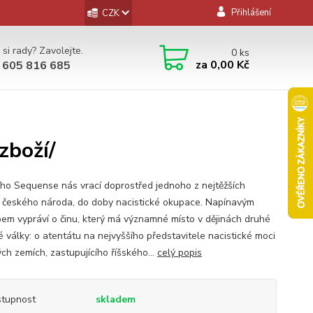
Přihlášení
CZK
 si rady? Zavolejte.
0
ks
za
0,00 Kč
 605 816 685
zboží/
iřího Sequense nás vrací doprostřed jednoho z nejtěžších
 českého národa, do doby nacistické okupace. Napínavým
em vypráví o činu, který má významné místo v dějinách druhé
é války: o atentátu na nejvyššího představitele nacistické moci
ch zemích, zastupujícího říšského...
celý popis
tupnost
skladem