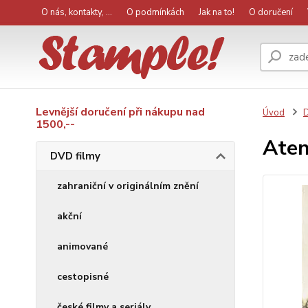
O nás, kontakty, ...
O podmínkách
Jak na to!
O doručení
Levnější doručení při nákupu nad
Úvod
D
1500,--
Aten
DVD filmy
zahraniční v originálním znění
akční
animované
cestopisné
české filmy a seriály