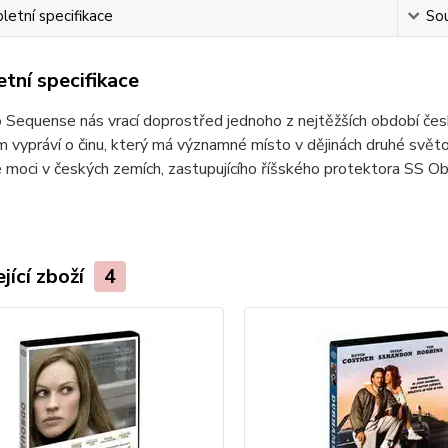
etní specifikace
Sou
tní specifikace
ho Sequense nás vrací doprostřed jednoho z nejtěžších období č
vypráví o činu, který má významné místo v dějinách druhé světo
é moci v českých zemích, zastupujícího říšského protektora SS O
jící zboží
4