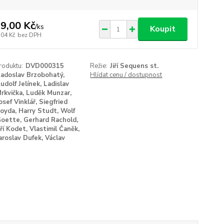
9,00 Kč
/
ks
Koupit
,04 Kč
bez DPH
roduktu:
DVD000315
Režie:
Jiří Sequens st.
adoslav Brzobohatý,
Hlídat cenu / dostupnost
udolf Jelínek, Ladislav
rkvička, Luděk Munzar,
osef Vinklář, Siegfried
oyda, Harry Studt, Wolf
oette, Gerhard Rachold,
iří Kodet, Vlastimil Čaněk,
aroslav Dufek, Václav