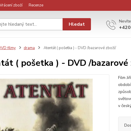
Vrácení zboží
Recenze
Nevíte
Hledat
+420
VD filmy
drama
Atentát ( pošetka ) - DVD /bazarové zboží/
tát ( pošetka ) - DVD /bazarové 
Film J
období
způsob
světov
v český
Dos