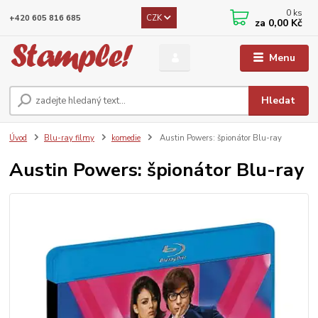
0
ks
CZK
+420 605 816 685
za
0,00 Kč
Menu
Hledat
Úvod
Blu-ray filmy
komedie
Austin Powers: špionátor Blu-ray
Austin Powers: špionátor Blu-ray