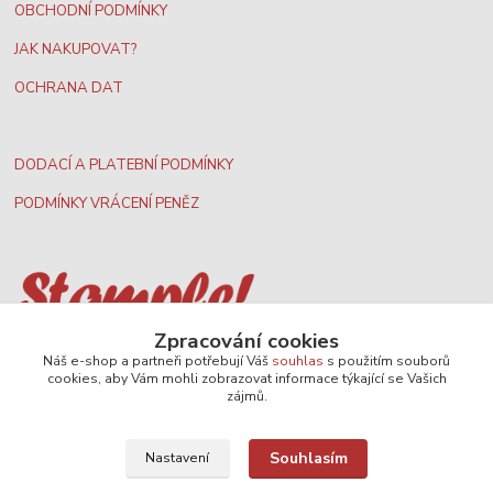
OBCHODNÍ PODMÍNKY
JAK NAKUPOVAT?
OCHRANA DAT
DODACÍ A PLATEBNÍ PODMÍNKY
PODMÍNKY VRÁCENÍ PENĚZ
Zpracování cookies
Nejširší velkoobchodní nabídka dvd filmů
Náš e-shop a partneři potřebují Váš
souhlas
s použitím souborů
cookies, aby Vám mohli zobrazovat informace týkající se Vašich
zájmů.
Plážový volejbal, rezervace kurtů
Souhlasím
Nastavení