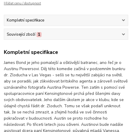
Hlídat cenu / dostupnost
Kompletní specifikace
Související zboží
1
Kompletní specifikace
James Bond je jeho pomalejší a ošklivější batranec, ano řeč je o
Austinu Powersovi. Děj této komedie začíná v podzemním bunkru
dr. Zloducha v Las Vegas - sešli se tu největší zabijáci na světě,
aby se poradili, jak zlikvidovat britského agenta a zároveň světově
uznávaného fotografa Austina Powerse. Ten zatím s pomocí své
spolupracovnice paní Kensingtonové prchá před šílenými davy
svých obdivovatelek. Jeho dalším úkolem je akce v klubu, kde se
údajně chystá řádit dr. Zloduch. Tomu se však podaří uniknout
tak, že se nechá zmrazit, a zřejmě hodlá ve své činnosti
pokračovat v budoucnosti. Austin se proto rozhodne ho
následovat. Po třiceti letech jsou oživeni. Austinovi bude nadále
asistovat dcera paní Kensingtonové, půvabná mladá Vanessa.