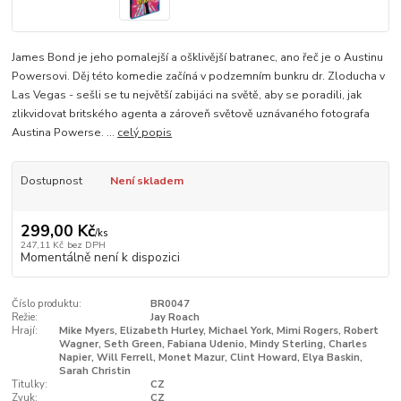
James Bond je jeho pomalejší a ošklivější batranec, ano řeč je o Austinu
Powersovi. Děj této komedie začíná v podzemním bunkru dr. Zloducha v
Las Vegas - sešli se tu největší zabijáci na světě, aby se poradili, jak
zlikvidovat britského agenta a zároveň světově uznávaného fotografa
Austina Powerse. ...
celý popis
Dostupnost
Není skladem
299,00 Kč
/
ks
247,11 Kč
bez DPH
Momentálně není k dispozici
Číslo produktu:
BR0047
Režie:
Jay Roach
Hrají:
Mike Myers, Elizabeth Hurley, Michael York, Mimi Rogers, Robert
Wagner, Seth Green, Fabiana Udenio, Mindy Sterling, Charles
Napier, Will Ferrell, Monet Mazur, Clint Howard, Elya Baskin,
Sarah Christin
Titulky:
CZ
Zvuk:
CZ