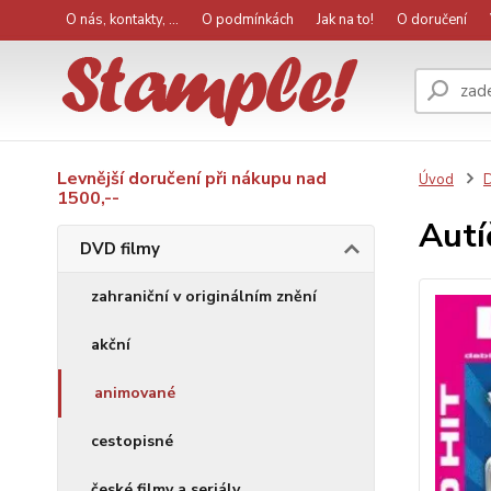
O nás, kontakty, ...
O podmínkách
Jak na to!
O doručení
Levnější doručení při nákupu nad
Úvod
D
1500,--
Autí
DVD filmy
zahraniční v originálním znění
akční
animované
cestopisné
české filmy a seriály