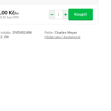
,00 Kč
/
ks
Koupit
82 Kč
bez DPH
roduktu:
DVD002496
Režie:
Charles Meyer
Z, EN
Hlídat cenu / dostupnost