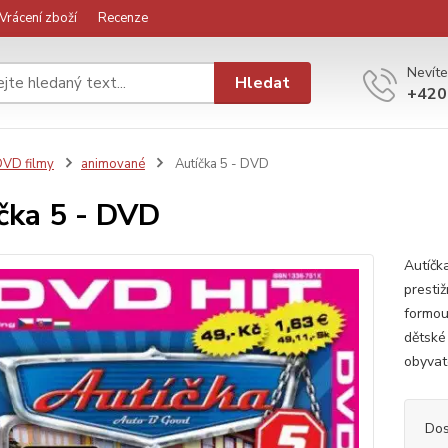
Vrácení zboží
Recenze
Nevíte
Hledat
+420
VD filmy
animované
Autíčka 5 - DVD
čka 5 - DVD
Autíčka
prestiž
formou
dětské
obyvate
Dos