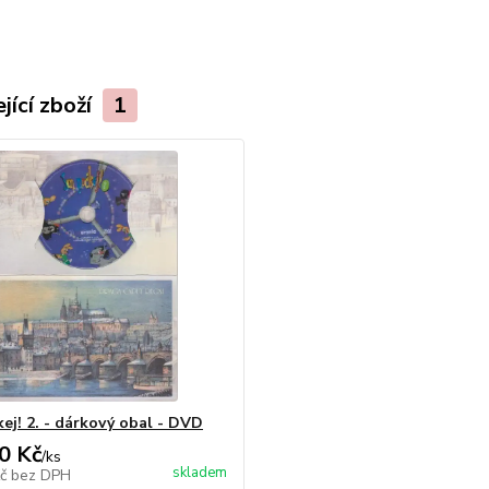
jící zboží
1
kej! 2. - dárkový obal - DVD
0 Kč
/
ks
skladem
Kč
bez DPH