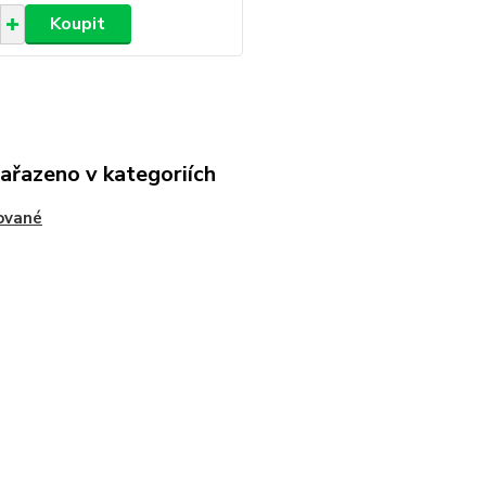
Koupit
zařazeno v kategoriích
ované