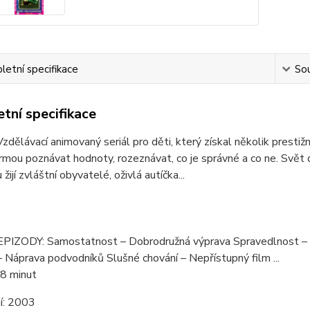
etní specifikace
Sou
tní specifikace
Vzdělávací animovaný seriál pro děti, který získal několik prestiž
rmou poznávat hodnoty, rozeznávat, co je správné a co ne. Svět 
ijí zvláštní obyvatelé, oživlá autíčka...
IZODY: Samostatnost – Dobrodružná výprava Spravedlnost – 
 Náprava podvodníků Slušné chování – Nepřístupný film ...
8 minut
í:
2003