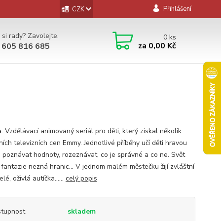
Přihlášení
CZK
 si rady? Zavolejte.
0
ks
za
0,00 Kč
 605 816 685
: Vzdělávací animovaný seriál pro děti, který získal několik
ních televizních cen Emmy. Jednotlivé příběhy učí děti hravou
 poznávat hodnoty, rozeznávat, co je správné a co ne. Svět
 fantazie nezná hranic... V jednom malém městečku žijí zvláštní
lé, oživlá autíčka......
celý popis
tupnost
skladem