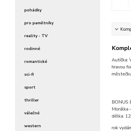
pohádky
pro pamětníky
Kompl
reality - TV
Komple
rodinné
Autíčka: 
romantické
hravou fo
městečku ž
sci-fi
sport
thriller
BONUS EP
Morálka –
válečné
délka:
12
western
rok vydán