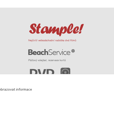
Nejširší velkoobchodní nabídka dvd filmů
Plážový volejbal, rezervace kurtů
Filmové novinky na DVD a Blu-Ray
obrazovat informace