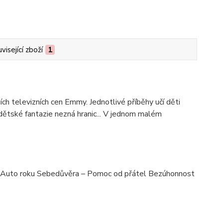
visející zboží
1
ních televizních cen Emmy. Jednotlivé příběhy učí děti
dětské fantazie nezná hranic... V jednom malém
Auto roku Sebedůvěra – Pomoc od přátel Bezúhonnost