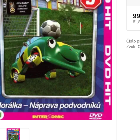
99
81,
Číslo p
Zvuk:
C