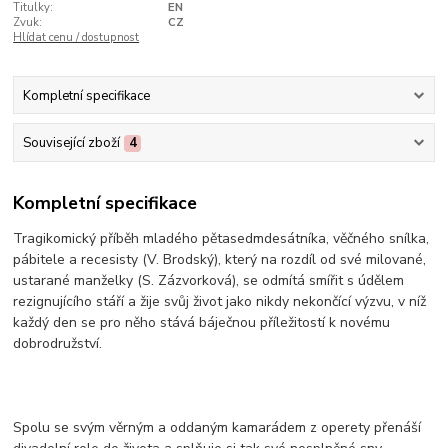
Titulky:
EN
Zvuk:
CZ
Hlídat cenu / dostupnost
Kompletní specifikace
Související zboží
4
Kompletní specifikace
Tragikomický příběh mladého pětasedmdesátníka, věčného snílka,
pábitele a recesisty (V. Brodský), který na rozdíl od své milované,
ustarané manželky (S. Zázvorková), se odmítá smířit s údělem
rezignujícího stáří a žije svůj život jako nikdy nekončící výzvu, v níž
každý den se pro něho stává báječnou příležitostí k novému
dobrodružství.
Spolu se svým věrným a oddaným kamarádem z operety přenáší