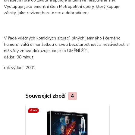
divadelní role do života a splňuje si tak své nesplněné sny.
Vystupuje jako emeritní člen Metropolitní opery, který kupuje
zámky, jako revizor, horolezec a dobrodinec.
V řadě vděčných komických situací, plných jemného i černého
humoru, válčí s manželkou o svou bezstarostnost a nezávislost, s
níž vždy znova dokazuje, co je to UMĚNÍ ŽÍT.
délka:
98 minut
rok vydání:
2001
Související zboží
4
Akce