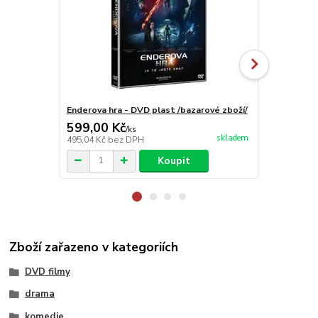
Enderova hra - DVD plast /bazarové zboží/
Battle of th
599,00 Kč
155,00 K
/
ks
skladem
495,04 Kč
bez DPH
128,10 Kč
be
Koupit
Zboží zařazeno v kategoriích
DVD filmy
drama
komedie