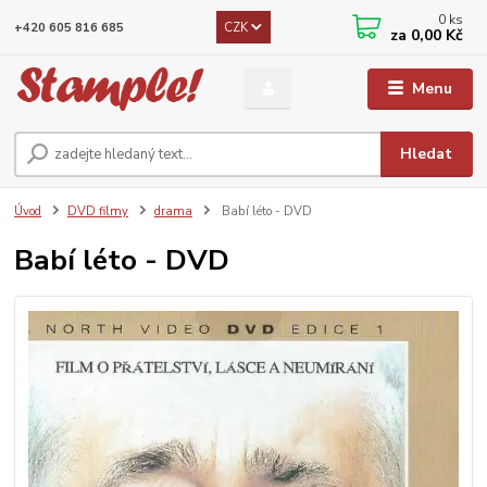
0
ks
CZK
+420 605 816 685
za
0,00 Kč
Menu
Hledat
Úvod
DVD filmy
drama
Babí léto - DVD
Babí léto - DVD