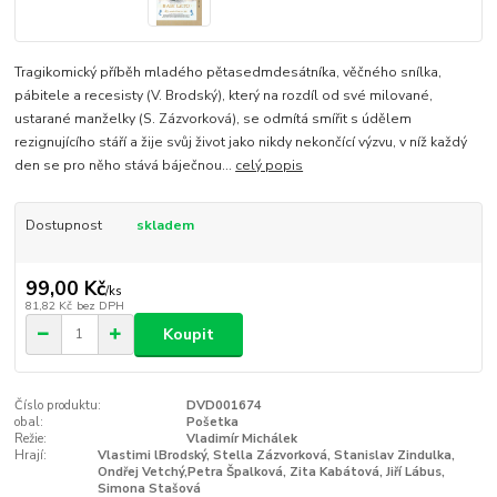
Tragikomický příběh mladého pětasedmdesátníka, věčného snílka,
pábitele a recesisty (V. Brodský), který na rozdíl od své milované,
ustarané manželky (S. Zázvorková), se odmítá smířit s údělem
rezignujícího stáří a žije svůj život jako nikdy nekončící výzvu, v níž každý
den se pro něho stává báječnou...
celý popis
Dostupnost
skladem
99,00 Kč
/
ks
81,82 Kč
bez DPH
Koupit
Číslo produktu:
DVD001674
obal:
Pošetka
Režie:
Vladimír Michálek
Hrají:
Vlastimi lBrodský, Stella Zázvorková, Stanislav Zindulka,
Ondřej Vetchý,Petra Špalková, Zita Kabátová, Jiří Lábus,
Simona Stašová