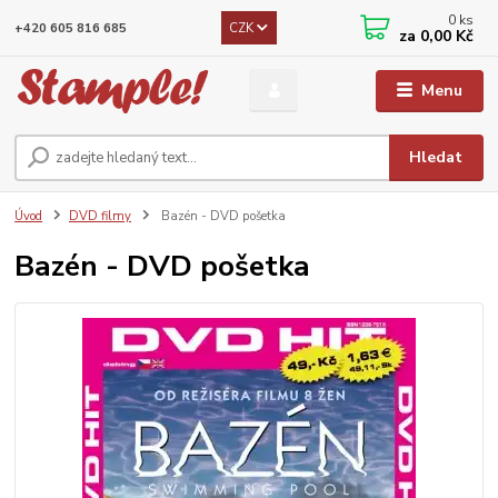
0
ks
CZK
+420 605 816 685
za
0,00 Kč
Menu
Hledat
Úvod
DVD filmy
Bazén - DVD pošetka
Bazén - DVD pošetka