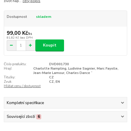
život nap...
celý popis
Dostupnost
skladem
99,00 Kč
/
ks
81,82 Kč
bez DPH
Koupit
Číslo produktu:
DVD001730
Hrají:
Charlotte Rampling, Ludivine Sagnier, Marc Fayolle,
Jean-Marie Lamour, Charles Dance ¨
Titulky:
CZ
Zvuk:
CZ, EN
Hlídat cenu / dostupnost
Kompletní specifikace
Související zboží
6