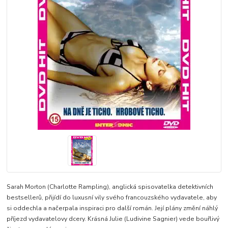
Sarah Morton (Charlotte Rampling), anglická spisovatelka detektivních
bestsellerů, přijídí do luxusní vily svého francouzského vydavatele, aby
si oddechla a načerpala inspiraci pro další román. Její plány změní náhlý
příjezd vydavatelovy dcery. Krásná Julie (Ludivine Sagnier) vede bouřlivý