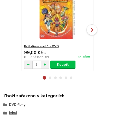
Král dinosaurů 1 - DVD
Král dinosau
99,00 Kč
99,00 Kč
/
ks
skladem
81,82 Kč
bez DPH
81,82 Kč
bez
Koupit
Zboží zařazeno v kategoriích
DVD filmy
krimi