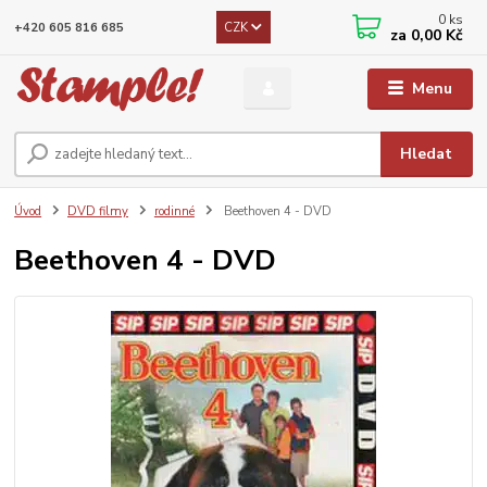
0
ks
CZK
+420 605 816 685
za
0,00 Kč
Menu
Hledat
Úvod
DVD filmy
rodinné
Beethoven 4 - DVD
Beethoven 4 - DVD