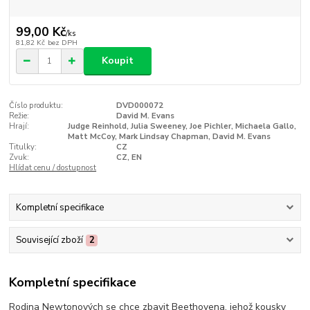
99,00 Kč
/
ks
81,82 Kč
bez DPH
Koupit
Číslo produktu:
DVD000072
Režie:
David M. Evans
Hrají:
Judge Reinhold, Julia Sweeney, Joe Pichler, Michaela Gallo,
Matt McCoy, Mark Lindsay Chapman, David M. Evans
Titulky:
CZ
Zvuk:
CZ, EN
Hlídat cenu / dostupnost
Kompletní specifikace
Související zboží
2
Kompletní specifikace
Rodina Newtonových se chce zbavit Beethovena, jehož kousky