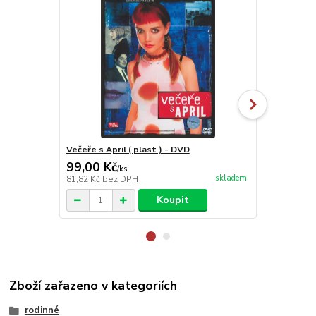
Večeře s April ( plast ) - DVD
Pán prstenů
99,00 Kč
199,00 K
/
ks
skladem
81,82 Kč
bez DPH
164,46 Kč
be
Koupit
Zboží zařazeno v kategoriích
rodinné