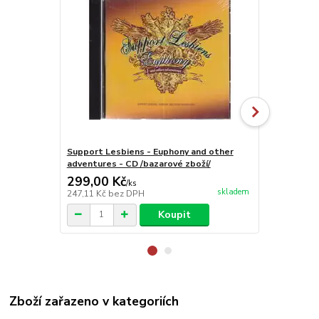
Support Lesbiens - Euphony and other
Support Lesb
adventures - CD /bazarové zboží/
299,00 Kč
229,00 K
/
ks
skladem
247,11 Kč
bez DPH
189,26 Kč
be
Koupit
Zboží zařazeno v kategoriích