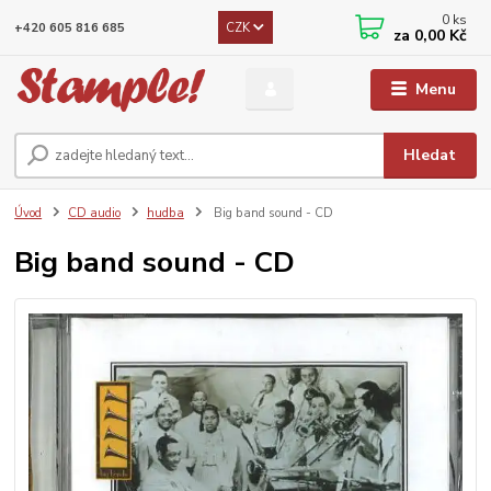
0
ks
CZK
+420 605 816 685
za
0,00 Kč
Menu
Hledat
Úvod
CD audio
hudba
Big band sound - CD
Big band sound - CD