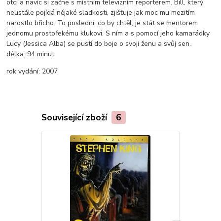
otci a navíc si začne s místním televizním reportérem. Bill, který
neustále pojídá nějaké sladkosti, zjišťuje jak moc mu mezitím
narostlo břicho. To poslední, co by chtěl, je stát se mentorem
jednomu prostořekému klukovi. S ním a s pomocí jeho kamarádky
Lucy (Jessica Alba) se pustí do boje o svoji ženu a svůj sen.
délka:
94 minut
rok vydání:
2007
Související zboží
6