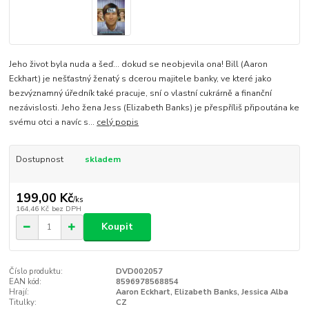
Jeho život byla nuda a šeď... dokud se neobjevila ona! Bill (Aaron
Eckhart) je nešťastný ženatý s dcerou majitele banky, ve které jako
bezvýznamný úředník také pracuje, sní o vlastní cukrárně a finanční
nezávislosti. Jeho žena Jess (Elizabeth Banks) je přespříliš připoutána ke
svému otci a navíc s...
celý popis
Dostupnost
skladem
199,00 Kč
/
ks
164,46 Kč
bez DPH
Koupit
Číslo produktu:
DVD002057
EAN kód:
8596978568854
Hrají:
Aaron Eckhart, Elizabeth Banks, Jessica Alba
Titulky:
CZ