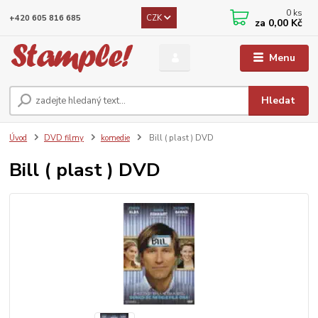
0
ks
CZK
+420 605 816 685
za
0,00 Kč
Menu
Hledat
Úvod
DVD filmy
komedie
Bill ( plast ) DVD
Bill ( plast ) DVD