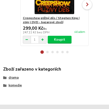
Creepshow plíživý děs / Stephen King (
Kukuřičné dě
slim ) DVD - bazarové zboží
299,00 Kč
99,00 Kč
/
ks
skladem
247,11 Kč
bez DPH
81,82 Kč
bez
Koupit
Zboží zařazeno v kategoriích
drama
komedie