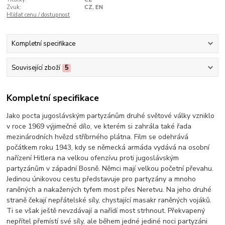
Zvuk:
CZ, EN
Hlídat cenu / dostupnost
Kompletní specifikace
Související zboží
5
Kompletní specifikace
Jako pocta jugoslávským partyzánům druhé světové války vzniklo
v roce 1969 výjimečné dílo, ve kterém si zahrála také řada
mezinárodních hvězd stříbrného plátna. Film se odehrává
počátkem roku 1943, kdy se německá armáda vydává na osobní
nařízení Hitlera na velkou ofenzívu proti jugoslávským
partyzánům v západní Bosně. Němci mají velkou početní převahu.
Jedinou únikovou cestu představuje pro partyzány a mnoho
raněných a nakažených tyfem most přes Neretvu. Na jeho druhé
straně čekají nepřátelské síly, chystající masakr raněných vojáků.
Ti se však ještě nevzdávají a nařídí most strhnout. Překvapený
nepřítel přemístí své síly, ale během jedné jediné noci partyzáni