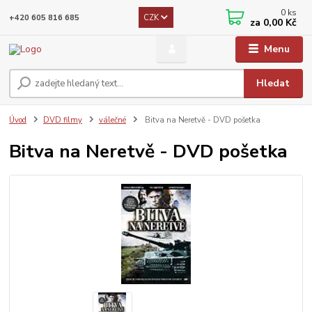
0
ks
CZK
+420 605 816 685
za
0,00 Kč
Menu
Hledat
Úvod
DVD filmy
válečné
Bitva na Neretvě - DVD pošetka
Bitva na Neretvě - DVD pošetka