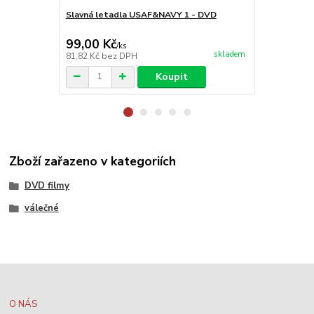
Slavná letadla USAF&NAVY 1 - DVD
Slavná leta
99,00 Kč
99,00 Kč
/
ks
skladem
81,82 Kč
bez DPH
81,82 Kč
bez
Koupit
Zboží zařazeno v kategoriích
DVD filmy
válečné
O NÁS