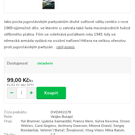
Jako pocta jugoslávským partyzánům druhé světové války vzniklo v roce
1969 výjimečné dílo, ve kterém si zahrála také řada mezinárodních hvězd
stříbrného plátna. Film se odehrává počátkem roku 1943, kdy se
německá armáda vydává na osobní nařízení Hitlera na velkou ofenzívu
proti jugoslávským partyzán...
celý popis
Dostupnost
skladem
99,00 Kč
/
ks
81,82 Kč
bez DPH
Koupit
Číslo produktu:
DVD002278
Režie:
Veljko Bulajić
Hrají:
Yul Brynner, Ljubiša Samardžić, Franco Nero, Sylva Koscina, Orson
Welles, Curd Jürgens, Anthony Dawson, Milena Dravić, Sergej
Bondarčuk, Velimir \'Bata\' Živojinović, Oleg Vidov, Miha Baloh,
Titulky:
CZ