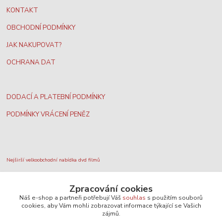
KONTAKT
OBCHODNÍ PODMÍNKY
JAK NAKUPOVAT?
OCHRANA DAT
DODACÍ A PLATEBNÍ PODMÍNKY
PODMÍNKY VRÁCENÍ PENĚZ
Nejširší velkoobchodní nabídka dvd filmů
Zpracování cookies
Plážový volejbal, rezervace kurtů
Náš e-shop a partneři potřebují Váš
souhlas
s použitím souborů
cookies, aby Vám mohli zobrazovat informace týkající se Vašich
zájmů.
Filmové novinky na DVD a Blu-Ray