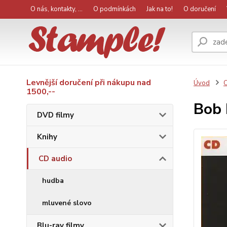
O nás, kontakty, ...
O podmínkách
Jak na to!
O doručení
Levnější doručení při nákupu nad
Úvod
C
1500,--
Bob 
DVD filmy
Knihy
CD audio
hudba
mluvené slovo
Blu-ray filmy