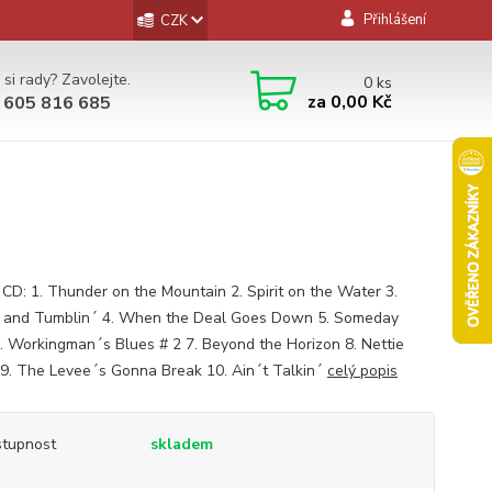
Přihlášení
CZK
 si rady? Zavolejte.
0
ks
za
0,00 Kč
 605 816 685
CD: 1. Thunder on the Mountain 2. Spirit on the Water 3.
´ and Tumblin´ 4. When the Deal Goes Down 5. Someday
. Workingman´s Blues # 2 7. Beyond the Horizon 8. Nettie
9. The Levee´s Gonna Break 10. Ain´t Talkin´
celý popis
tupnost
skladem