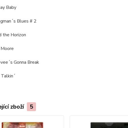
ay Baby
ngman´s Blues # 2
d the Horizon
e Moore
evee´s Gonna Break
 Talkin´
jící zboží
5