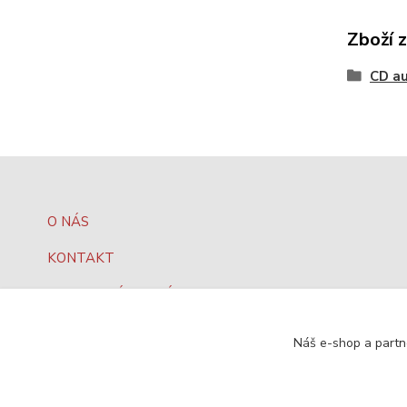
Zboží 
CD a
O NÁS
KONTAKT
OBCHODNÍ PODMÍNKY
JAK NAKUPOVAT?
Náš e-shop a partn
OCHRANA DAT