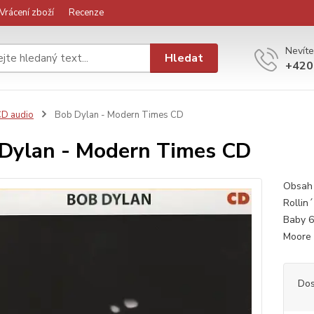
Vrácení zboží
Recenze
Nevíte
Hledat
+420
D audio
Bob Dylan - Modern Times CD
Dylan - Modern Times CD
Obsah 
Rollin
Baby 6
Moore 
Dos