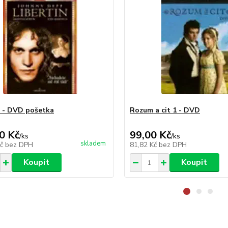
n - DVD pošetka
Rozum a cit 1 - DVD
0 Kč
99,00 Kč
/
ks
/
ks
skladem
Kč
bez DPH
81,82 Kč
bez DPH
Koupit
Koupit