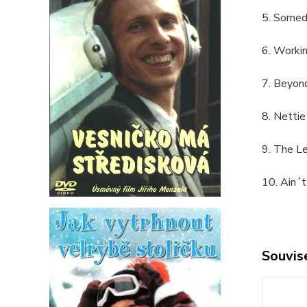
5. Somed
6. Worki
7. Beyon
8. Netti
9. The L
10. Ain´t
Souvise