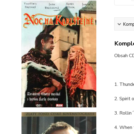
Kompl
Komple
Obsah CD
1. Thund
2. Spirit
3. Rollin
4. When 