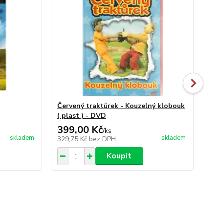
Červený traktůrek - Kouzelný klobouk
Ta
( plast ) - DVD
399,00 Kč
99
/
ks
skladem
skladem
329,75 Kč
bez DPH
81
Koupit