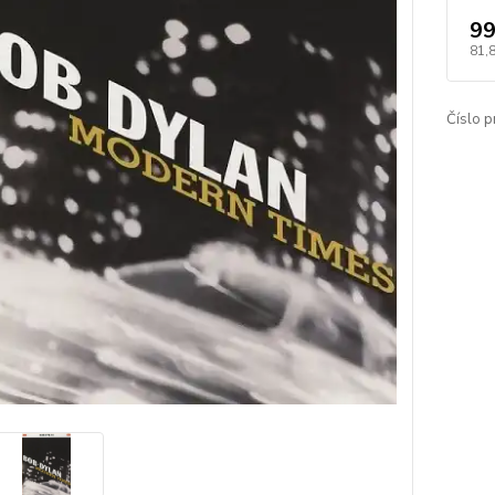
99
81,
Číslo p