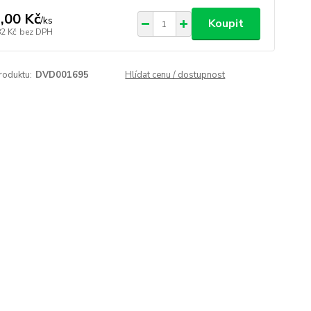
,00 Kč
/
ks
Koupit
82 Kč
bez DPH
roduktu:
DVD001695
Hlídat cenu / dostupnost