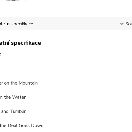
etní specifikace
Sou
tní specifikace
:
er on the Mountain
 on the Water
´ and Tumblin´
the Deal Goes Down