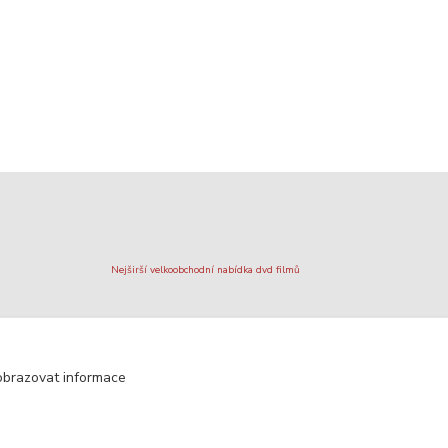
Nejširší velkoobchodní nabídka dvd filmů
Plážový volejbal, rezervace kurtů
obrazovat informace
Filmové novinky na DVD a Blu-Ray