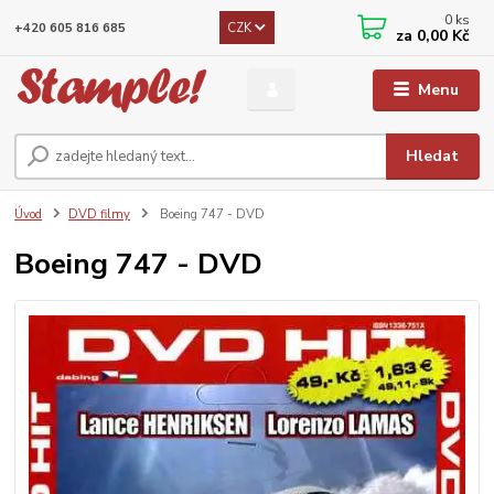
0
ks
CZK
+420 605 816 685
za
0,00 Kč
Menu
Hledat
Úvod
DVD filmy
Boeing 747 - DVD
Boeing 747 - DVD