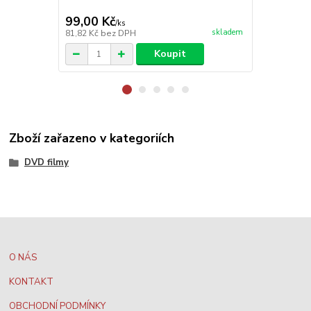
99,00 Kč
99,00 Kč
/
ks
skladem
81,82 Kč
bez DPH
81,82 Kč
bez
Koupit
Zboží zařazeno v kategoriích
DVD filmy
O NÁS
KONTAKT
OBCHODNÍ PODMÍNKY