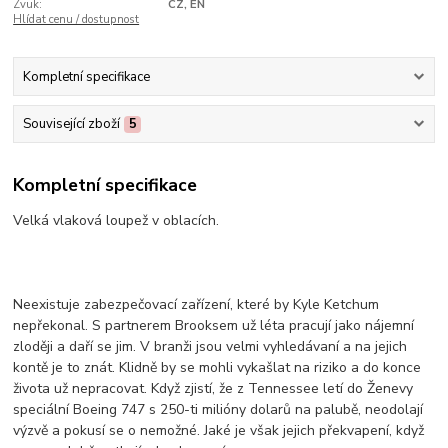
Zvuk:
CZ, EN
Hlídat cenu / dostupnost
Kompletní specifikace
Související zboží
5
Kompletní specifikace
Velká vlaková loupež v oblacích.
Neexistuje zabezpečovací zařízení, které by Kyle Ketchum
nepřekonal. S partnerem Brooksem už léta pracují jako nájemní
zloději a daří se jim. V branži jsou velmi vyhledávaní a na jejich
kontě je to znát. Klidně by se mohli vykašlat na riziko a do konce
života už nepracovat. Když zjistí, že z Tennessee letí do Ženevy
speciální Boeing 747 s 250-ti milióny dolarů na palubě, neodolají
výzvě a pokusí se o nemožné. Jaké je však jejich překvapení, když