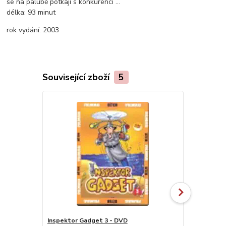
se na palubě potkají s konkurencí …
délka:
93 minut
rok vydání:
2003
Související zboží
5
Inspektor Gadget 3 - DVD
Štěstí - DV