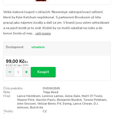
Velká vlaková loupež v oblacích. Neexistuje zabezpečovací zařízení,
které by Kyle Ketchum nepřekonal. S partnerem Brooksem už léta
pracují jako nájemní zloději a daří se jim. V branži jsou velmi vyhledávaní
a na jejich kontě je to znát. Klidně by se mohli vykašlat na riziko a do
konce života už nep...
celý popis
Dostupnost
skladem
99,00 Kč
/
ks
81,82 Kč
bez DPH
Koupit
Číslo produktu:
DVD002505
Režie:
Tripp Reed
Hrají:
Lance Henriksen, Lorenzo Lamas, Aviva Gale, Matt O\'Toole,
Wayne Pére, Gastón Pauls, Benjamin Burdick, Tyrone Pinkham,
John Grossen, Velizar Binev, P.K. Ewing, Lance Chwan, D.J.
Johnson, Butch Ka
Titulky:
CZ