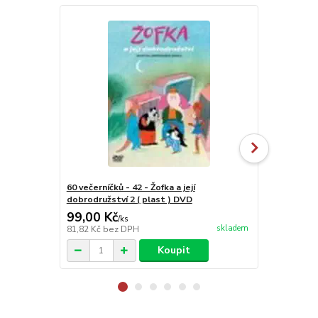
60 večerníčků - 42 - Žofka a její
Horká hlava
dobrodružství 2 ( plast ) DVD
99,00 Kč
99,00 Kč
/
ks
skladem
81,82 Kč
bez DPH
81,82 Kč
bez
Koupit