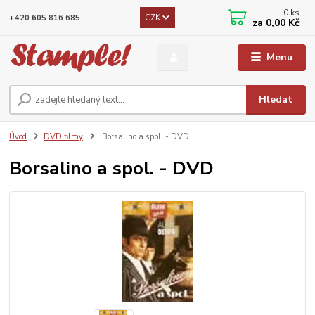
0
ks
CZK
+420 605 816 685
za
0,00 Kč
Menu
Hledat
Úvod
DVD filmy
Borsalino a spol. - DVD
Borsalino a spol. - DVD