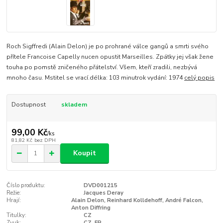
Roch Sigffredi (Alain Delon) je po prohrané válce gangů a smrti svého
přítele Francoise Capelly nucen opustit Marseilles. Zpátky jej však žene
touha po pomstě zničeného přátelství. Všem, kteří zradili, nezbývá
mnoho času. Mstitel se vrací.délka: 103 minutrok vydání: 1974
celý popis
Dostupnost
skladem
99,00 Kč
/
ks
81,82 Kč
bez DPH
Koupit
Číslo produktu:
DVD001215
Režie:
Jacques Deray
Hrají:
Alain Delon, Reinhard Kolldehoff, André Falcon,
Anton Diffring
Titulky:
CZ
Zvuk:
CZ, FR