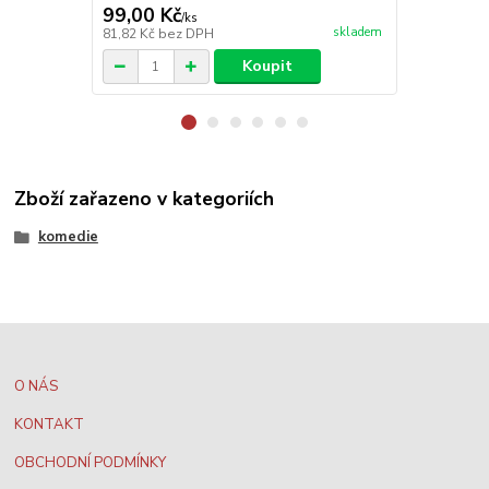
99,00 Kč
99,00 Kč
/
ks
skladem
81,82 Kč
bez DPH
81,82 Kč
bez
Koupit
Zboží zařazeno v kategoriích
komedie
O NÁS
KONTAKT
OBCHODNÍ PODMÍNKY