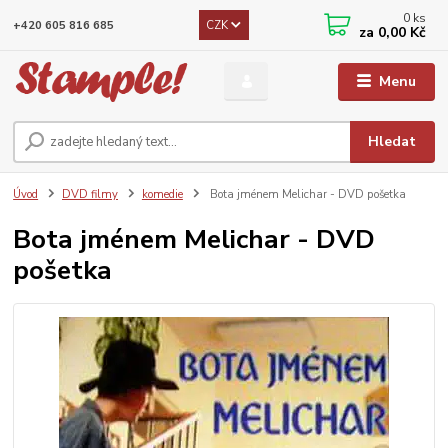
0
ks
CZK
+420 605 816 685
za
0,00 Kč
Menu
Hledat
Úvod
DVD filmy
komedie
Bota jménem Melichar - DVD pošetka
Bota jménem Melichar - DVD
pošetka