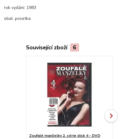
rok vydání:
1983
obal:
posetka
Související zboží
6
Zoufalé manželky 2. série disk 4 - DVD
Zoufalé manž