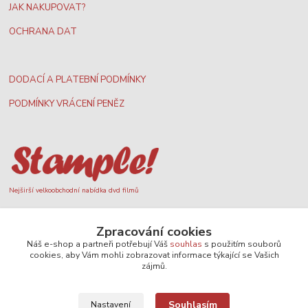
JAK NAKUPOVAT?
OCHRANA DAT
DODACÍ A PLATEBNÍ PODMÍNKY
PODMÍNKY VRÁCENÍ PENĚZ
Nejširší velkoobchodní nabídka dvd filmů
Zpracování cookies
Plážový volejbal, rezervace kurtů
Náš e-shop a partneři potřebují Váš
souhlas
s použitím souborů
cookies, aby Vám mohli zobrazovat informace týkající se Vašich
zájmů.
Souhlasím
Nastavení
Filmové novinky na DVD a Blu-Ray