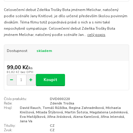
Celovečerní debut Zdeňka Trošky Bota jménem Melichar, natočený
podle scénáře Jany Knitlové, je dílo určené především školou povinným
divákům. Téma filmu totiž pojednává právě o nich a s nimi také
nepochybně sympatizuje. Celovečerní debut Zdeňka Trošky Bota
jménem Melichar, natočený podle scénáře Jan...
celý popis
Dostupnost
skladem
99,00 Kč
/
ks
81,82 Kč
bez DPH
Koupit
Číslo produktu:
DVD000220
Režie:
Zdeněk Troška
Hrají:
David Rauch, Tomáš Růžička, Regina Zahradníková, Michaela
Krešlová, Milada Štýbrová, Martin Šotola, Magdalena Ledvinková,
Eva Matějčková, Jiřina Jirásková, Alena Karešová, Jiřina Jelenská,
Jana Va
Titulky:
CZ
Zvuk:
CZ