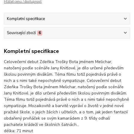
Hlídat cenu / dostupnost
Kompletní specifikace
Související zboží
6
Kompletní specifikace
Celovečerní debut Zdeňka Trošky Bota jménem Melichar,
natočený podle scénáře Jany Knitlové, je dílo určené především
školou povinným divákům. Téma filmu totiž pojednává právě o
nich a s nimi také nepochybně sympatizuje. Celovečerní debut
Zdeňka Trošky Bota jménem Melichar, natočený podle scénáře
Jany Knitlové, je dílo určené především školou povinným divákům.
Téma filmu totiž pojednává právě o nich a s nimi také nepochybně
sympatizuje. Mozaikovitě a barvitě vypráví o životě v jedné nové
pražské škole, o jejich žácích i učitelích, a o tom, jak jeden fantazií
obdařený prvňáček se svým kamarádem z 9. třídy odhalí
pachatele krádeží ve školních šatnách...
délka:
71 minut