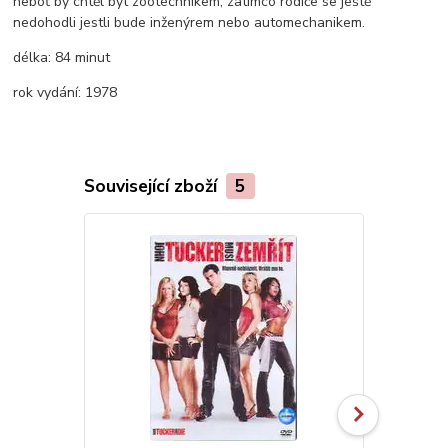
neboť by chtěl být zootechnikem, zatímco rodiče se ještě
nedohodli jestli bude inženýrem nebo automechanikem.
délka:
84 minut
rok vydání:
1978
Související zboží
5