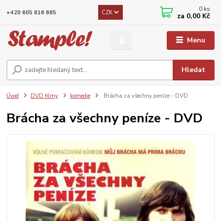
0
ks
CZK
+420 605 816 685
za
0,00 Kč
Menu
Hledat
Úvod
DVD filmy
komedie
Brácha za všechny peníze - DVD
Brácha za všechny peníze - DVD