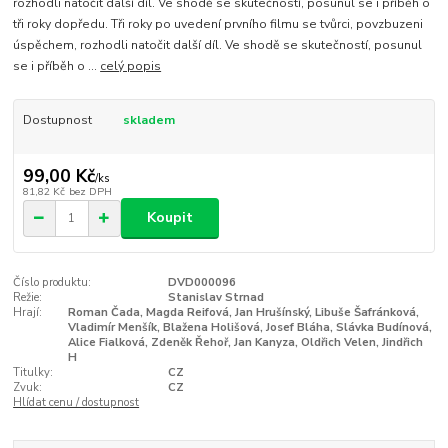
rozhodli natočit další díl. Ve shodě se skutečností, posunul se i příběh o
tři roky dopředu. Tři roky po uvedení prvního filmu se tvůrci, povzbuzeni
úspěchem, rozhodli natočit další díl. Ve shodě se skutečností, posunul
se i příběh o ...
celý popis
Dostupnost
skladem
99,00 Kč
/
ks
81,82 Kč
bez DPH
Koupit
Číslo produktu:
DVD000096
Režie:
Stanislav Strnad
Hrají:
Roman Čada, Magda Reifová, Jan Hrušínský, Libuše Šafránková,
Vladimír Menšík, Blažena Holišová, Josef Bláha, Slávka Budínová,
Alice Fialková, Zdeněk Řehoř, Jan Kanyza, Oldřich Velen, Jindřich
H
Titulky:
CZ
Zvuk:
CZ
Hlídat cenu / dostupnost