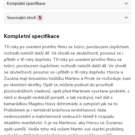
Kompletní specifikace
Související zboží
5
Kompletní specifikace
Tři roky po uvedení prvního filmu se tvůrci, povzbuzeni úspěchem,
rozhodli natočit další díl. Ve shodě se skutečností, posunul se i
příběh o tři roky dopředu. Tři roky po uvedení prvního filmu se
tvůrci, povzbuzeni úspěchem, rozhodli natočit další díl. Ve shodě
se skutečností, posunul se i příběh o tři roky dopředu. Honza a
Zuzana mají dvouletou holčičku Martinu a Prcek se rozhoduje, kam
po skončení devítky. Opět se můžete podívat do prostředí
plochodrážních stadionů, opět před Martinem vyvstane problém, s
nímž si dospělí nedokáží poradit, a tak nezbývá, než dát s
kamarádkou Magdou hlavy dohromady a vymyslet jak na to.
Problémem je i tentokrát bráchova tvrdohlavost, řada
nedorozumění a malicherností vedoucích téměř k rozpadu
mladého manželství. A je na Martinovi, aby Honzu se Zuzanou
opět usmířil. Vedle toho má ovšem Martin své vlastní problémy,