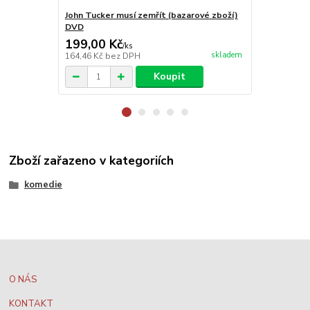
John Tucker musí zemřít (bazarové zboží)
Něco na té 
DVD
199,00 Kč
99,00 Kč
/
ks
skladem
164,46 Kč
bez DPH
81,82 Kč
bez
Koupit
Zboží zařazeno v kategoriích
komedie
O NÁS
KONTAKT