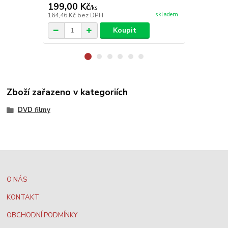
199,00 Kč
199,00 K
/
ks
skladem
164,46 Kč
bez DPH
164,46 Kč
be
Koupit
Zboží zařazeno v kategoriích
DVD filmy
O NÁS
KONTAKT
OBCHODNÍ PODMÍNKY