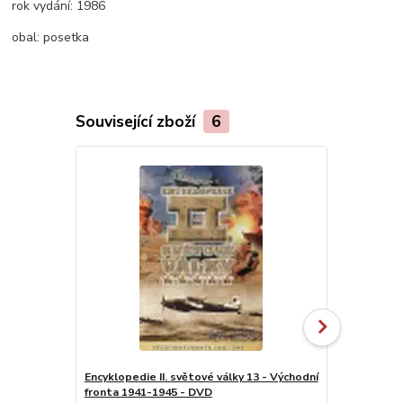
rok vydání:
1986
obal:
posetka
Související zboží
6
Encyklopedie II. světové války 13 - Východní
Encyklopedie
fronta 1941-1945 - DVD
Atlantické 