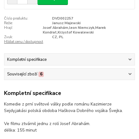
Číslo produktu:
DVD002257
Režie:
Janusz Majewski
Hrají:
Josef Abrahám,leon Niemczyk,Marek
Kondrat,Krzystof Kowalewski
Zvuk:
CZ, PL
Hlídat cenu / dostupnost
Kompletní specifikace
Související zboží
6
Kompletní specifikace
Komedie z prní světové války podle románu Kazimierze
Sejdy,jakási polská obdoba Haškova Dobrého vojáka Švejka.
Ve filmu ztvárnil jednu z rolí Josef Abrahám.
délka:
155 minut