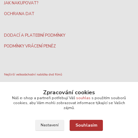
JAK NAKUPOVAT?
OCHRANA DAT
DODACÍ A PLATEBNÍ PODMÍNKY
PODMÍNKY VRÁCENÍ PENĚZ
Nejširší velkoobchodní nabídka dvd filmů
Zpracování cookies
Plážový volejbal, rezervace kurtů
Náš e-shop a partneři potřebují Váš
souhlas
s použitím souborů
cookies, aby Vám mohli zobrazovat informace týkající se Vašich
zájmů.
Filmové novinky na DVD a Blu-Ray
Souhlasím
Nastavení