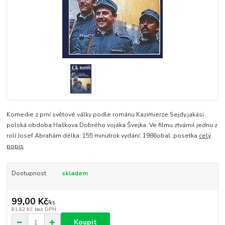
Komedie z prní světové války podle románu Kazimierze Sejdy,jakási
polská obdoba Haškova Dobrého vojáka Švejka. Ve filmu ztvárnil jednu z
rolí Josef Abrahám.délka: 155 minutrok vydání: 1986obal: posetka
celý
popis
Dostupnost
skladem
99,00 Kč
/
ks
81,82 Kč
bez DPH
Koupit