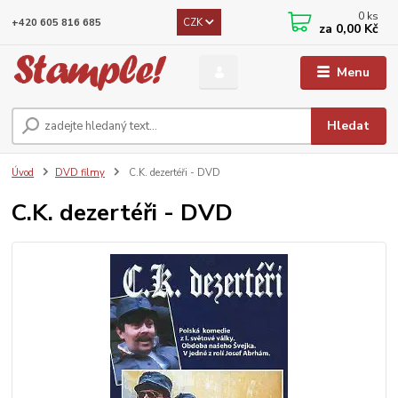
0
ks
CZK
+420 605 816 685
za
0,00 Kč
Menu
Hledat
Úvod
DVD filmy
C.K. dezertéři - DVD
C.K. dezertéři - DVD