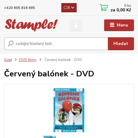
0
ks
CZK
+420 605 816 685
za
0,00 Kč
Menu
Hledat
Úvod
DVD filmy
Červený balónek - DVD
Červený balónek - DVD