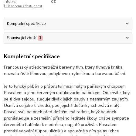
Titulky:
CZ
Hlídat cenu / dostupnost
Kompletní specifikace
Související zboží
1
Kompletní specifikace
Francouzský středometrážní barevný film, který filmová kritika
nazvala čistě filmovou, pohybovou, rytmickou a barevnou básní.
Je to lyrický příběh o přátelství mezi malým pařížským chlapcem
Pascalem a jeho červeným nafukovacím balónkem. Od chvíle, kdy
se ti dva sejdou, sleduje divák jejich osudy s nesmírným zaujetím.
Usmívá se jako ti chodci, pod jejichž deštníky schovává malý
Pascal svůj balónek před deštěm, má radost, když balónek
pronásleduje a zesměšní přísného ředitele školy, chápe sympatie
červeného balónku k modrému, napjatě prožívá s Pascalem
pronásledování tlupou uličníků a společně s ním se mu chce