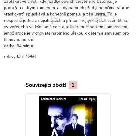
zaplakat ve chvíli, kdy hladký povrch červeného balónku je
proražen ostrým kamenem, a kdy balónek před jeho očima stárne,
vráskovatí, splaskává a konečně pomalu a tiše umírá. To je
nesporně jedna z nejsilnějších a při tom nejlyričtějších scén filmu,
vytvořeného velkým umělcem a režisérem Albertem Lamorissem,
jehož srdce je vrchovatě naplněno láskou k dětem a smyslem pro
filmovou poezii.
délka:
34 minut
rok vydání:
1956
Související zboží
1