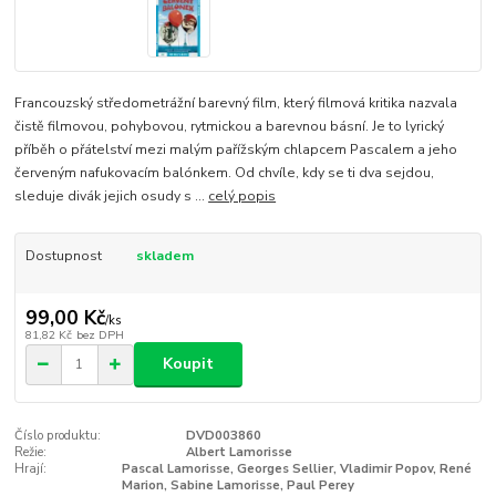
Francouzský středometrážní barevný film, který filmová kritika nazvala
čistě filmovou, pohybovou, rytmickou a barevnou básní. Je to lyrický
příběh o přátelství mezi malým pařížským chlapcem Pascalem a jeho
červeným nafukovacím balónkem. Od chvíle, kdy se ti dva sejdou,
sleduje divák jejich osudy s ...
celý popis
Dostupnost
skladem
99,00 Kč
/
ks
81,82 Kč
bez DPH
Koupit
Číslo produktu:
DVD003860
Režie:
Albert Lamorisse
Hrají:
Pascal Lamorisse, Georges Sellier, Vladimir Popov, René
Marion, Sabine Lamorisse, Paul Perey