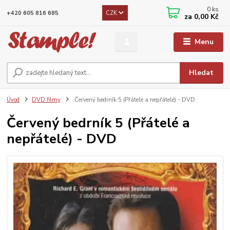
0
ks
CZK
+420 605 816 685
za
0,00 Kč
Menu
Hledat
Úvod
DVD filmy
Červený bedrník 5 (Přátelé a nepřátelé) - DVD
Červený bedrník 5 (Přátelé a
nepřátelé) - DVD