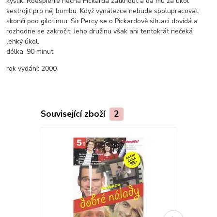
kyslík. Roespierre nechá Pickarda zatknout a dá mu za úkol
sestrojit pro něj bombu. Když vynálezce nebude spolupracovat,
skončí pod gilotinou. Sir Percy se o Pickardově situaci dovídá a
rozhodne se zakročit. Jeho družinu však ani tentokrát nečeká
lehký úkol.
délka:
90 minut
rok vydání:
2000
Související zboží
2