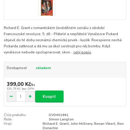
Richard E. Grant v romantickém šestidílném seriálu z období
Francouzské revoluce. 5. díl - Přátelé a nepřátelé Vynálezce Pickard
objevil do té doby neznámý chemický prvek - kyslík. Roespierre nechá
Pickarda zatknout a dá mu za úkol sestrojit pro něj bombu. Když
vynálezce nebude spolupracovat, skon...
celý popis
Dostupnost
skladem
399,00 Kč
/
ks
329,75 Kč
bez DPH
Koupit
Číslo produktu:
DVD001861
Režie:
Simon Langton
Hrají:
Richard E. Grant, John McEnery, Ronan Vibert, Ron
Donachie