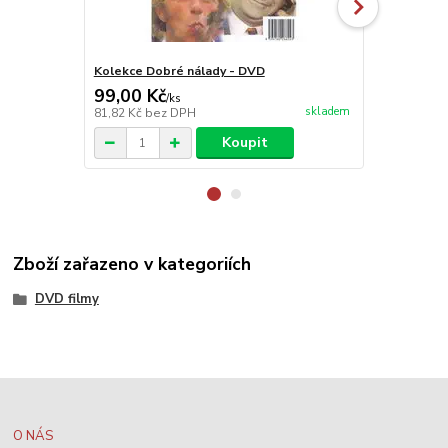
Kolekce Dobré nálady - DVD
Jáchyme, ho
99,00 Kč
299,00 K
/
ks
skladem
81,82 Kč
bez DPH
247,11 Kč
be
Koupit
Zboží zařazeno v kategoriích
DVD filmy
O NÁS