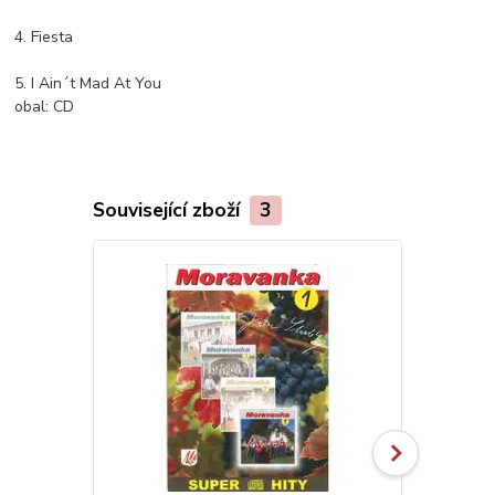
4. Fiesta
5. I Ain´t Mad At You
obal:
CD
Související zboží
3