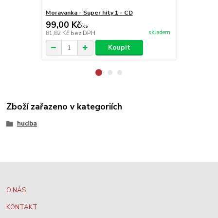
Moravanka - Super hity 1 - CD
Moravanka - 
99,00 Kč
99,00 Kč
/
ks
skladem
81,82 Kč
bez DPH
81,82 Kč
bez
Koupit
Zboží zařazeno v kategoriích
hudba
O NÁS
KONTAKT