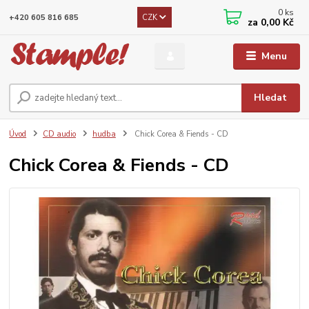
0
ks
CZK
+420 605 816 685
za
0,00 Kč
Menu
Hledat
Úvod
CD audio
hudba
Chick Corea & Fiends - CD
Chick Corea & Fiends - CD