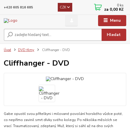
0
ks
CZK
+420 605 816 685
za
0,00 Kč
Menu
Hledat
Úvod
DVD filmy
Cliffhanger - DVD
Cliffhanger - DVD
Gabe opustil svou přítelkyni i milované povolání horského vůdce poté,
co nepřímo zavinil smrt dívky svého kolegy. Po několika měsících se
vrací. Traumatizovaný, zdeptaný. Muž, který si sáhl až na dno svých