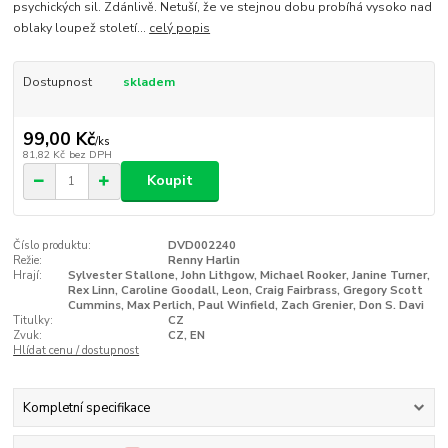
psychických sil. Zdánlivě. Netuší, že ve stejnou dobu probíhá vysoko nad
oblaky loupež století...
celý popis
Dostupnost
skladem
99,00 Kč
/
ks
81,82 Kč
bez DPH
Koupit
Číslo produktu:
DVD002240
Režie:
Renny Harlin
Hrají:
Sylvester Stallone, John Lithgow, Michael Rooker, Janine Turner,
Rex Linn, Caroline Goodall, Leon, Craig Fairbrass, Gregory Scott
Cummins, Max Perlich, Paul Winfield, Zach Grenier, Don S. Davi
Titulky:
CZ
Zvuk:
CZ, EN
Hlídat cenu / dostupnost
Kompletní specifikace