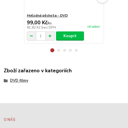
Hvězdná pěchota - DVD
Casanova -
99,00 Kč
199,00 K
/
ks
skladem
81,82 Kč
bez DPH
164,46 Kč
be
Koupit
Zboží zařazeno v kategoriích
DVD filmy
O NÁS