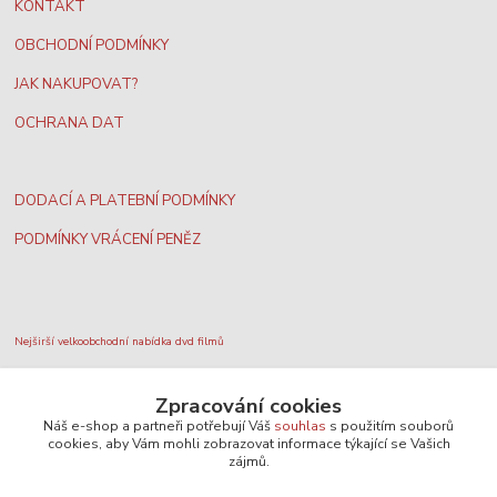
KONTAKT
OBCHODNÍ PODMÍNKY
JAK NAKUPOVAT?
OCHRANA DAT
DODACÍ A PLATEBNÍ PODMÍNKY
PODMÍNKY VRÁCENÍ PENĚZ
Nejširší velkoobchodní nabídka dvd filmů
Zpracování cookies
Plážový volejbal, rezervace kurtů
Náš e-shop a partneři potřebují Váš
souhlas
s použitím souborů
cookies, aby Vám mohli zobrazovat informace týkající se Vašich
zájmů.
Filmové novinky na DVD a Blu-Ray