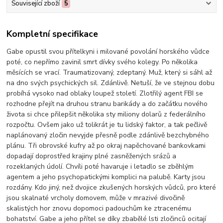
Související zboží
5
Kompletní specifikace
Gabe opustil svou přítelkyni i milované povolání horského vůdce
poté, co nepřímo zavinil smrt dívky svého kolegy. Po několika
měsících se vrací. Traumatizovaný, zdeptaný. Muž, který si sáhl až
na dno svých psychických sil. Zdánlivě. Netuší, že ve stejnou dobu
probíhá vysoko nad oblaky loupež století. Zlotřilý agent FBI se
rozhodne přejít na druhou stranu barikády a do začátku nového
života si chce přilepšit několika sty miliony dolarů z federálního
rozpočtu. Ovšem jako už tolikrát je tu lidský faktor, a tak pečlivě
naplánovaný zločin nevyjde přesně podle zdánlivě bezchybného
plánu. Tři obrovské kufry až po okraj napěchované bankovkami
dopadají doprostřed krajiny plné zasněžených srázů a
rozeklaných údolí. Chvíli poté havaruje i letadlo se zběhlým
agentem a jeho psychopatickými komplici na palubě. Karty jsou
rozdány. Kdo jiný, než dvojice zkušených horských vůdců, pro které
jsou skalnaté vrcholy domovem, může v mrazivé divočině
skalistých hor znovu dopomoci padouchům ke ztracenému
bohatství. Gabe a jeho přítel se díky zbabělé lsti zločinců ocitají