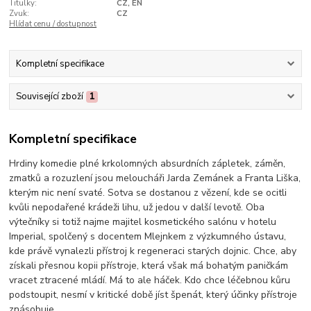
Titulky:
CZ, EN
Zvuk:
CZ
Hlídat cenu / dostupnost
Kompletní specifikace
Související zboží
1
Kompletní specifikace
Hrdiny komedie plné krkolomných absurdních zápletek, záměn,
zmatků a rozuzlení jsou meloucháři Jarda Zemánek a Franta Liška,
kterým nic není svaté. Sotva se dostanou z vězení, kde se ocitli
kvůli nepodařené krádeži lihu, už jedou v další levotě. Oba
výtečníky si totiž najme majitel kosmetického salónu v hotelu
Imperial, spolčený s docentem Mlejnkem z výzkumného ústavu,
kde právě vynalezli přístroj k regeneraci starých dojnic. Chce, aby
získali přesnou kopii přístroje, která však má bohatým paničkám
vracet ztracené mládí. Má to ale háček. Kdo chce léčebnou kůru
podstoupit, nesmí v kritické době jíst špenát, který účinky přístroje
znásobuje...