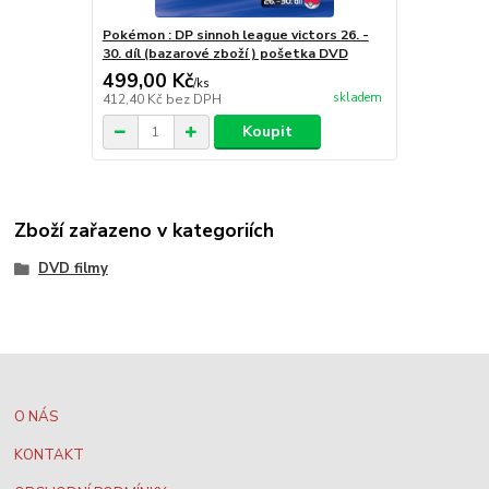
Pokémon : DP sinnoh league victors 26. -
30. díl (bazarové zboží ) pošetka DVD
499,00 Kč
/
ks
skladem
412,40 Kč
bez DPH
Koupit
Zboží zařazeno v kategoriích
DVD filmy
O NÁS
KONTAKT