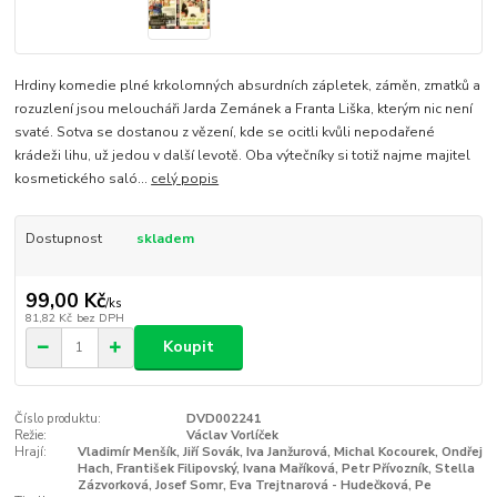
Hrdiny komedie plné krkolomných absurdních zápletek, záměn, zmatků a
rozuzlení jsou meloucháři Jarda Zemánek a Franta Liška, kterým nic není
svaté. Sotva se dostanou z vězení, kde se ocitli kvůli nepodařené
krádeži lihu, už jedou v další levotě. Oba výtečníky si totiž najme majitel
kosmetického saló...
celý popis
Dostupnost
skladem
99,00 Kč
/
ks
81,82 Kč
bez DPH
Koupit
Číslo produktu:
DVD002241
Režie:
Václav Vorlíček
Hrají:
Vladimír Menšík, Jiří Sovák, Iva Janžurová, Michal Kocourek, Ondřej
Hach, František Filipovský, Ivana Maříková, Petr Přívozník, Stella
Zázvorková, Josef Somr, Eva Trejtnarová - Hudečková, Pe