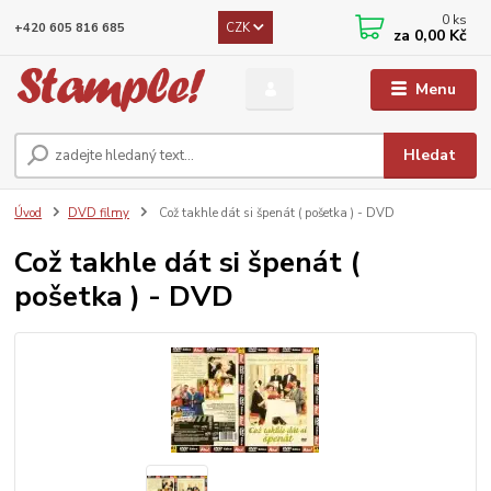
0
ks
CZK
+420 605 816 685
za
0,00 Kč
Menu
Hledat
Úvod
DVD filmy
Což takhle dát si špenát ( pošetka ) - DVD
Což takhle dát si špenát (
pošetka ) - DVD