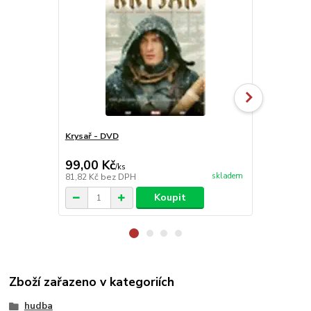
Krysař - DVD
Boney M. - 
99,00 Kč
99,00 Kč
/
ks
skladem
81,82 Kč
bez DPH
81,82 Kč
bez
Koupit
Zboží zařazeno v kategoriích
hudba