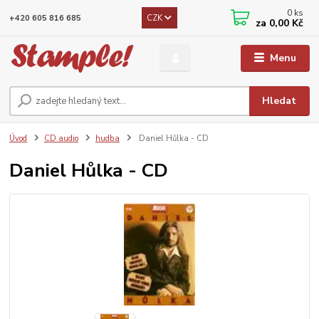
0
ks
CZK
+420 605 816 685
za
0,00 Kč
Menu
Hledat
Úvod
CD audio
hudba
Daniel Hůlka - CD
Daniel Hůlka - CD