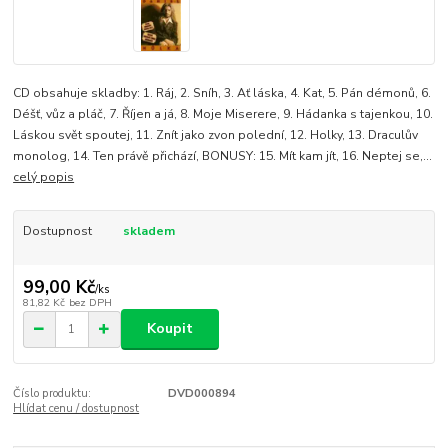
CD obsahuje skladby: 1. Ráj, 2. Sníh, 3. Ať láska, 4. Kat, 5. Pán démonů, 6.
Déšť, vůz a pláč, 7. Říjen a já, 8. Moje Miserere, 9. Hádanka s tajenkou, 10.
Láskou svět spoutej, 11. Znít jako zvon polední, 12. Holky, 13. Draculův
monolog, 14. Ten právě přichází, BONUSY: 15. Mít kam jít, 16. Neptej se,...
celý popis
Dostupnost
skladem
99,00 Kč
/
ks
81,82 Kč
bez DPH
Koupit
Číslo produktu:
DVD000894
Hlídat cenu / dostupnost