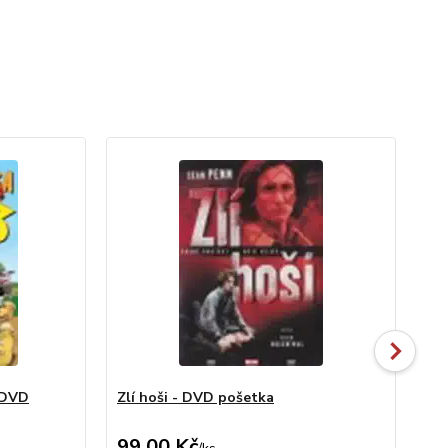
- DVD
Zlí hoši - DVD pošetka
Ze
99,00 Kč
99