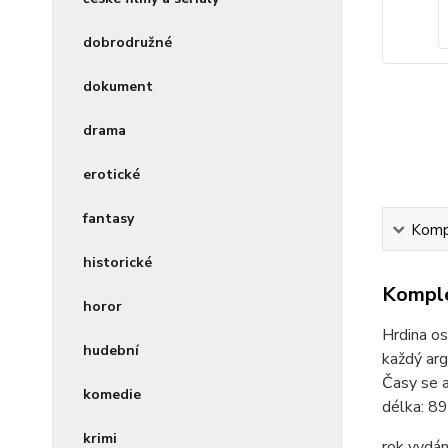
dobrodružné
dokument
drama
erotické
fantasy
Kompl
historické
Komple
horor
Hrdina os
hudební
každý arg
Časy se al
komedie
délka:
89
krimi
rok vydán