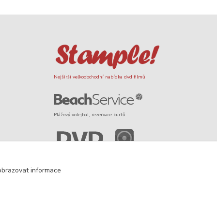
Nejširší velkoobchodní nabídka dvd filmů
Plážový volejbal, rezervace kurtů
Filmové novinky na DVD a Blu-Ray
obrazovat informace