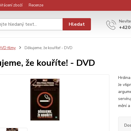
Vrácení zboží
Recenze
Nevíte
Hledat
+420
VD filmy
Děkujeme, že kouříte! - DVD
jeme, že kouříte! - DVD
Hrdina
Je vtip
argume
servír
mění a 
Dos