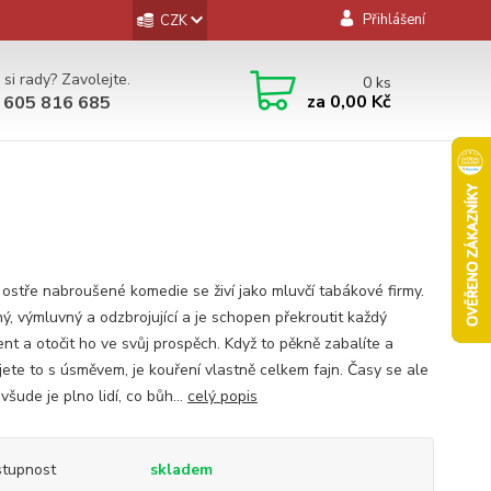
Přihlášení
CZK
 si rady? Zavolejte.
0
ks
za
0,00 Kč
 605 816 685
 ostře nabroušené komedie se živí jako mluvčí tabákové firmy.
ný, výmluvný a odzbrojující a je schopen překroutit každý
nt a otočit ho ve svůj prospěch. Když to pěkně zabalíte a
ujete to s úsměvem, je kouření vlastně celkem fajn. Časy se ale
všude je plno lidí, co bůh...
celý popis
tupnost
skladem