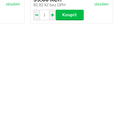
/
ks
skladem
skladem
81,82 Kč
bez DPH
81
Koupit