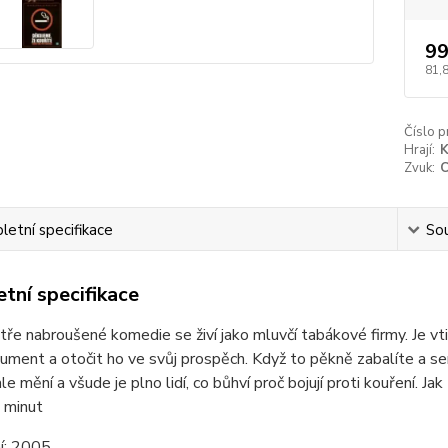
99
81,
Číslo p
Hrají:
K
Zvuk:
C
etní specifikace
Sou
tní specifikace
tře nabroušené komedie se živí jako mluvčí tabákové firmy. Je vti
ument a otočit ho ve svůj prospěch. Když to pěkně zabalíte a ser
e mění a všude je plno lidí, co bůhví proč bojují proti kouření. Jak
 minut
í:
2005