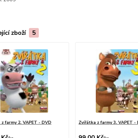
jící zboží
5
a z farmy 2. VAPET - DVD
Zvířátka z farmy 3. VAPET 
 Kč
99,00 Kč