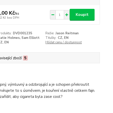
,00 Kč
/
ks
Koupit
82 Kč
bez DPH
roduktu:
DVD001235
Režie:
Jason Reitman
atie Holmes, Sam Elliott
Titulky:
CZ, EN
Z, EN
Hlídat cenu / dostupnost
visející zboží
5
pný, výmluvný a odzbrojující a je schopen překroutit
vírujete to s úsměvem, je kouření vlastně celkem fajn.
 zařídit, aby cigareta byla zase cool?