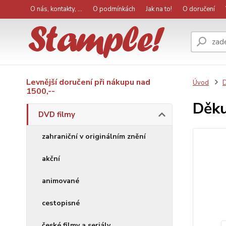
O nás, kontakty, ...
O podmínkách
Jak na to!
O doručení
Levnější doručení při nákupu nad
Úvod
D
1500,--
Děku
DVD filmy
zahraniční v originálním znění
akční
animované
cestopisné
české filmy a seriály