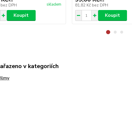
/
ks
/
ks
skladem
č
bez DPH
81,82 Kč
bez DPH
Koupit
Koupit
zařazeno v kategoriích
ilmy