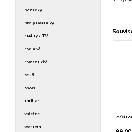
pohádky
pro pamětníky
Souvise
reality - TV
rodinné
romantické
sci-fi
sport
thriller
válečné
Zvířátk
western
99,00