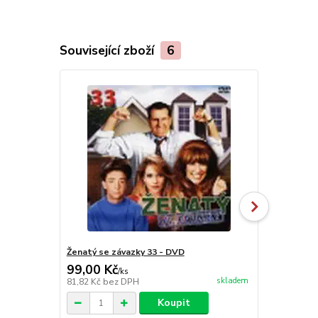
Související zboží
6
Ženatý se závazky 33 - DVD
Ženatý se z
99,00 Kč
99,00 Kč
/
ks
skladem
81,82 Kč
bez DPH
81,82 Kč
bez
Koupit