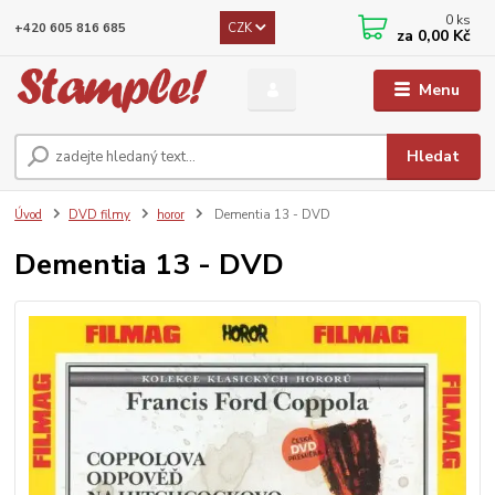
0
ks
CZK
+420 605 816 685
za
0,00 Kč
Menu
Hledat
Úvod
DVD filmy
horor
Dementia 13 - DVD
Dementia 13 - DVD