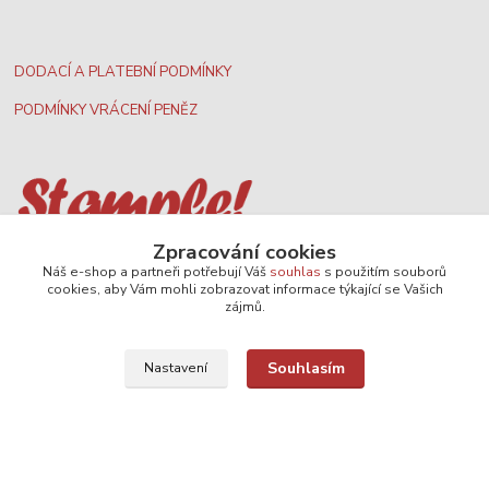
DODACÍ A PLATEBNÍ PODMÍNKY
PODMÍNKY VRÁCENÍ PENĚZ
Zpracování cookies
Nejširší velkoobchodní nabídka dvd filmů
Náš e-shop a partneři potřebují Váš
souhlas
s použitím souborů
cookies, aby Vám mohli zobrazovat informace týkající se Vašich
zájmů.
Plážový volejbal, rezervace kurtů
Souhlasím
Nastavení
Filmové novinky na DVD a Blu-Ray