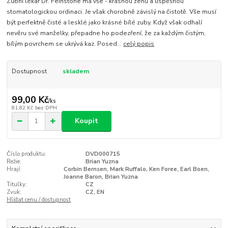
Zubní lékař Dr. Feinstone má vše - krásnou ženu a úspěšnou
stomatologickou ordinaci. Je však chorobně závislý na čistotě. Vše musí
být perfektně čisté a lesklé jako krásné bílé zuby. Když však odhalí
nevěru své manželky, přepadne ho podezření, že za každým čistým,
bílým povrchem se ukrývá kaz. Posed...
celý popis
Dostupnost
skladem
99,00 Kč
/
ks
81,82 Kč
bez DPH
Koupit
Číslo produktu:
DVD000715
Režie:
Brian Yuzna
Hrají:
Corbin Bernsen, Mark Ruffalo, Ken Foree, Earl Boen,
Joanne Baron, Brian Yuzna
Titulky:
CZ
Zvuk:
CZ, EN
Hlídat cenu / dostupnost