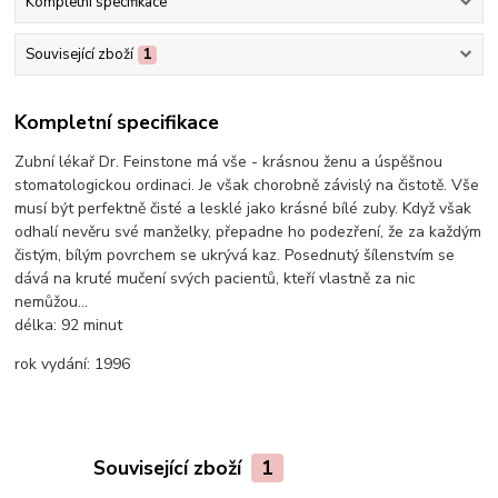
Kompletní specifikace
Související zboží
1
Kompletní specifikace
Zubní lékař Dr. Feinstone má vše - krásnou ženu a úspěšnou
stomatologickou ordinaci. Je však chorobně závislý na čistotě. Vše
musí být perfektně čisté a lesklé jako krásné bílé zuby. Když však
odhalí nevěru své manželky, přepadne ho podezření, že za každým
čistým, bílým povrchem se ukrývá kaz. Posednutý šílenstvím se
dává na kruté mučení svých pacientů, kteří vlastně za nic
nemůžou...
délka:
92 minut
rok vydání:
1996
Související zboží
1