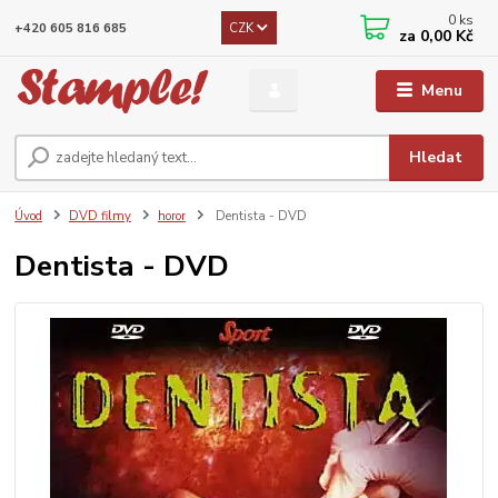
0
ks
CZK
+420 605 816 685
za
0,00 Kč
Menu
Hledat
Úvod
DVD filmy
horor
Dentista - DVD
Dentista - DVD