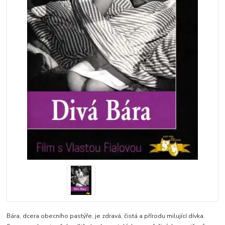
Bára, dcera obecního pastýře, je zdravá, čistá a přírodu milující dívka.