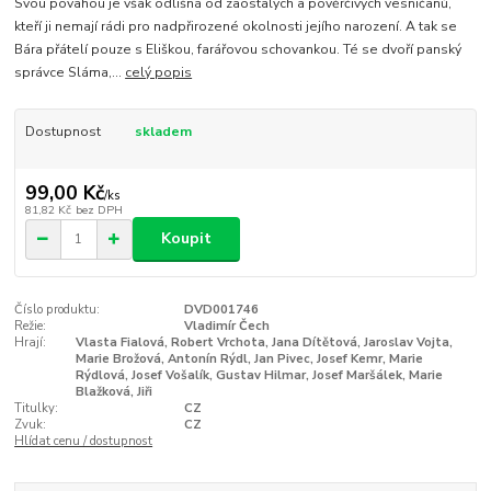
Svou povahou je však odlišná od zaostalých a pověrčivých vesničanů,
kteří ji nemají rádi pro nadpřirozené okolnosti jejího narození. A tak se
Bára přátelí pouze s Eliškou, farářovou schovankou. Té se dvoří panský
správce Sláma,...
celý popis
Dostupnost
skladem
99,00 Kč
/
ks
81,82 Kč
bez DPH
Koupit
Číslo produktu:
DVD001746
Režie:
Vladimír Čech
Hrají:
Vlasta Fialová, Robert Vrchota, Jana Dítětová, Jaroslav Vojta,
Marie Brožová, Antonín Rýdl, Jan Pivec, Josef Kemr, Marie
Rýdlová, Josef Vošalík, Gustav Hilmar, Josef Maršálek, Marie
Blažková, Jiři
Titulky:
CZ
Zvuk:
CZ
Hlídat cenu / dostupnost