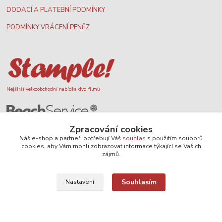
DODACÍ A PLATEBNÍ PODMÍNKY
PODMÍNKY VRÁCENÍ PENĚZ
Nejširší velkoobchodní nabídka dvd filmů
Plážový volejbal, rezervace kurtů
Zpracování cookies
Náš e-shop a partneři potřebují Váš
souhlas
s použitím souborů
cookies, aby Vám mohli zobrazovat informace týkající se Vašich
zájmů.
Filmové novinky na DVD a Blu-Ray
Souhlasím
Nastavení