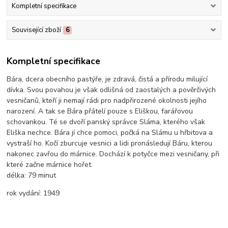
Kompletní specifikace
Související zboží
6
Kompletní specifikace
Bára, dcera obecního pastýře, je zdravá, čistá a přírodu milující
dívka. Svou povahou je však odlišná od zaostalých a pověrčivých
vesničanů, kteří ji nemají rádi pro nadpřirozené okolnosti jejího
narození. A tak se Bára přátelí pouze s Eliškou, farářovou
schovankou. Té se dvoří panský správce Sláma, kterého však
Eliška nechce. Bára jí chce pomoci, počká na Slámu u hřbitova a
vystraší ho. Kočí zburcuje vesnici a lidi pronásledují Báru, kterou
nakonec zavřou do márnice. Dochází k potyčce mezi vesničany, při
které začne márnice hořet.
délka:
79 minut
rok vydání:
1949