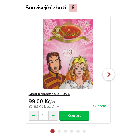
Související zboží
6
Sissi princezna 9 - DVD
Sissi prince
99,00 Kč
99,00 Kč
/
ks
skladem
81,82 Kč
bez DPH
81,82 Kč
bez
Koupit