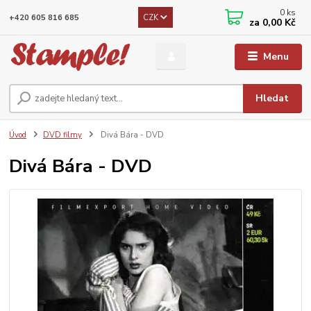
0
ks
CZK
+420 605 816 685
za
0,00 Kč
Menu
Hledat
Úvod
DVD filmy
Divá Bára - DVD
Divá Bára - DVD