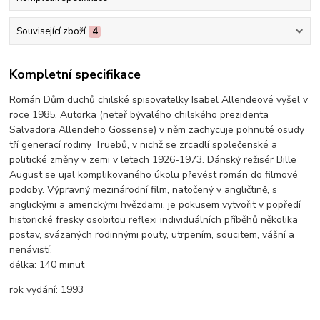
Související zboží
4
Kompletní specifikace
Román Dům duchů chilské spisovatelky Isabel Allendeové vyšel v
roce 1985. Autorka (neteř bývalého chilského prezidenta
Salvadora Allendeho Gossense) v něm zachycuje pohnuté osudy
tří generací rodiny Truebů, v nichž se zrcadlí společenské a
politické změny v zemi v letech 1926-1973. Dánský režisér Bille
August se ujal komplikovaného úkolu převést román do filmové
podoby. Výpravný mezinárodní film, natočený v angličtině, s
anglickými a americkými hvězdami, je pokusem vytvořit v popředí
historické fresky osobitou reflexi individuálních příběhů několika
postav, svázaných rodinnými pouty, utrpením, soucitem, vášní a
nenávistí.
délka:
140 minut
rok vydání:
1993