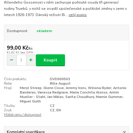
Allendeho Gossense) v něm zachycuje pohnuté osudy tří generací
rodiny Truebů, v nichž se zrcadlí společenské a politické změny v zemi v
letech 1926-1973. Dánský režisér Bi...
celý popis
Dostupnost
skladem
99,00 Kč
/
ks
81,82 Kč
bez DPH
Koupit
Číslo produktu:
DVD000503
Režie:
Bille August
Hrají:
Meryl Streep, Glenn Close, Jeremy Irons, Winona Ryder, Antonio
Banderas, Vanessa Redgrave, Maria Conchita Alonso, Armin
Mueller - Stahl, Jan Niklas, Sarita Choudhury, Mamie Gummer,
Miguel Guilh
Titulky:
CZ
Zvuk:
CZ, EN
Hlídat cenu / dostupnost
Kompletní specifikace