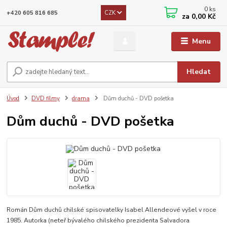
0
ks
CZK
+420 605 816 685
za
0,00 Kč
Menu
Hledat
Úvod
DVD filmy
drama
Dům duchů - DVD pošetka
Dům duchů - DVD pošetka
Román Dům duchů chilské spisovatelky Isabel Allendeové vyšel v roce
1985. Autorka (neteř bývalého chilského prezidenta Salvadora