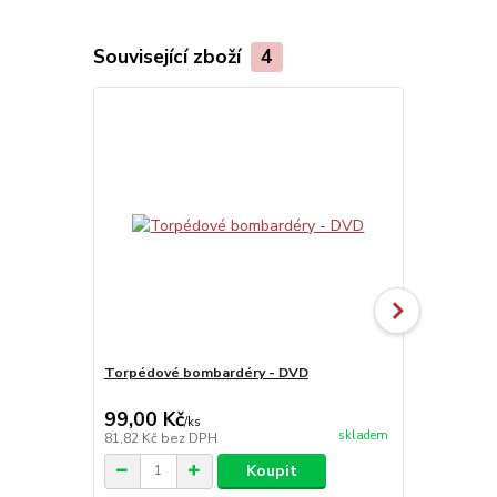
Související zboží
4
Torpédové bombardéry - DVD
Státní rada
99,00 Kč
599,00 K
/
ks
skladem
81,82 Kč
bez DPH
495,04 Kč
be
Koupit