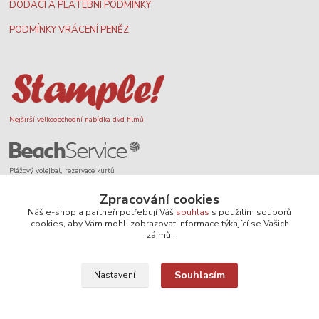
DODACÍ A PLATEBNÍ PODMÍNKY
PODMÍNKY VRÁCENÍ PENĚZ
Nejširší velkoobchodní nabídka dvd filmů
Plážový volejbal, rezervace kurtů
Zpracování cookies
Náš e-shop a partneři potřebují Váš
souhlas
s použitím souborů
cookies, aby Vám mohli zobrazovat informace týkající se Vašich
zájmů.
Filmové novinky na DVD a Blu-Ray
Souhlasím
Nastavení
SEO, design a administrace
MEDIASYS