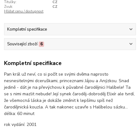
Titulky:
CZ
Zvuk:
CZ
Hlídat cenu / dostupnost
Kompletní specifikace
Související zboží
6
Kompletní specifikace
Pan král už neví, co si počít se svými dvěma naprosto
nesnesitelnými dceruškami, princeznami Jájou a Anýzkou. Snad
jedině - dát je na převýchovu k půvabné čarodějnici Halíbele! Ta
se s nimi mazlit nebude! Její synek čaroděj-dobroděj Elixír ale tvrdí,
že všemocná láska je dokáže změnit k lepšímu spíš než
čarodějnická kouzla. A tak nakonec uzavře s Halíbelou sázku...
délka:
60 minut
rok vydání:
2001