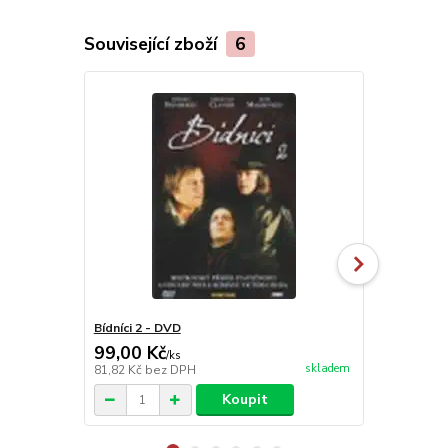
Související zboží
6
Bídníci 2 - DVD
Bídníci 3 - 
99,00 Kč
99,00 Kč
/
ks
skladem
81,82 Kč
bez DPH
81,82 Kč
bez
Koupit