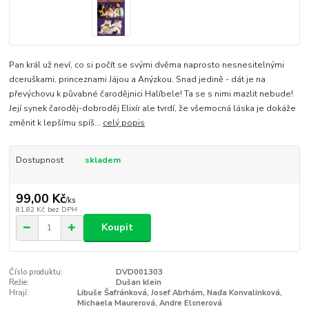
Pan král už neví, co si počít se svými dvěma naprosto nesnesitelnými
dceruškami, princeznami Jájou a Anýzkou. Snad jedině - dát je na
převýchovu k půvabné čarodějnici Halíbele! Ta se s nimi mazlit nebude!
Její synek čaroděj-dobroděj Elixír ale tvrdí, že všemocná láska je dokáže
změnit k lepšímu spíš...
celý popis
Dostupnost
skladem
99,00 Kč
/
ks
81,82 Kč
bez DPH
Koupit
Číslo produktu:
DVD001303
Režie:
Dušan klein
Hrají:
Libuše Šafránková, Josef Abrhám, Naďa Konvalinková,
Michaela Maurerová, Andre Elsnerová