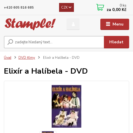
0
ks
CZK
+420 605 816 685
za
0,00 Kč
Menu
Hledat
Úvod
DVD filmy
Elixír a Halíbela - DVD
Elixír a Halíbela - DVD