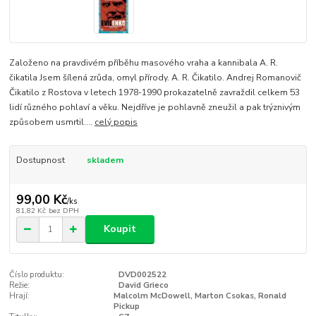
Založeno na pravdivém příběhu masového vraha a kannibala A. R.
čikatila Jsem šílená zrůda, omyl přírody. A. R. Čikatilo. Andrej Romanovič
Čikatilo z Rostova v letech 1978-1990 prokazatelně zavraždil celkem 53
lidí různého pohlaví a věku. Nejdříve je pohlavně zneužil a pak trýznivým
způsobem usmrtil....
celý popis
Dostupnost
skladem
99,00 Kč
/
ks
81,82 Kč
bez DPH
Koupit
Číslo produktu:
DVD002522
Režie:
David Grieco
Hrají:
Malcolm McDowell, Marton Csokas, Ronald
Pickup