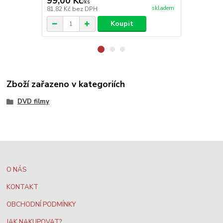
99,00 Kč
99,00 Kč
/
ks
skladem
81,82 Kč
bez DPH
81,82 Kč
bez
Koupit
Zboží zařazeno v kategoriích
DVD filmy
O NÁS
KONTAKT
OBCHODNÍ PODMÍNKY
JAK NAKUPOVAT?