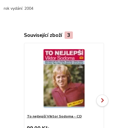
rok vydání:
2004
Související zboží
3
To nejlepší Viktor Sodoma - CD
Aerobik pro 
DVD