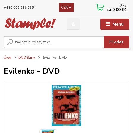
0
ks
CZK
+420 605 816 685
za
0,00 Kč
Menu
Hledat
Úvod
DVD filmy
Evilenko - DVD
Evilenko - DVD