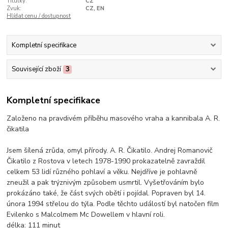
Titulky:
CZ
Zvuk:
CZ, EN
Hlídat cenu / dostupnost
Kompletní specifikace
Související zboží
3
Kompletní specifikace
Založeno na pravdivém příběhu masového vraha a kannibala A. R.
čikatila
Jsem šílená zrůda, omyl přírody. A. R. Čikatilo. Andrej Romanovič
Čikatilo z Rostova v letech 1978-1990 prokazatelně zavraždil
celkem 53 lidí různého pohlaví a věku. Nejdříve je pohlavně
zneužil a pak trýznivým způsobem usmrtil. Vyšetřováním bylo
prokázáno také, že část svých obětí i pojídal. Popraven byl 14.
února 1994 střelou do týla. Podle těchto událostí byl natočen film
Evilenko s Malcolmem Mc Dowellem v hlavní roli.
délka:
111 minut