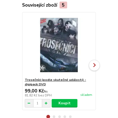
Související zboží
5
Trosečníci (podle skutečné události) -
Sinatra club
digipack DVD
99,00 Kč
99,00 Kč
/
ks
skladem
81,82 Kč
bez DPH
81,82 Kč
bez
Koupit