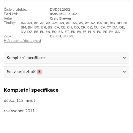
Číslo produktu:
DVD012032
EAN kód:
8595165336542
Režie:
Craig Brewer
Titulky:
AA, AB, AE, AF, AK, AM, AN, AR, AS, AV, AY, AZ, BA, BE, BG, BH, BI,
BM, BN, BO, BR, BS, CA, CE, CH, CO, CR, CZ, CU, CV, CY, DA, DE,
DV, DZ, EE, EL, EN, EO, ES, ET, EU, FA, FF, FI, FJ, FO, FR, FY, GA
Zvuk:
CZ, EN, HU, PL
Hlídat cenu / dostupnost
Kompletní specifikace
Související zboží
5
Kompletní specifikace
délka:
112 minut
rok vydání:
2011