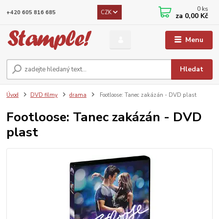
0
ks
CZK
+420 605 816 685
za
0,00 Kč
Menu
Hledat
Úvod
DVD filmy
drama
Footloose: Tanec zakázán - DVD plast
Footloose: Tanec zakázán - DVD
plast