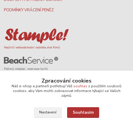
PODMÍNKY VRÁCENÍ PENĚZ
Nejširší velkoobchodní nabídka dvd filmů
Plážový volejbal, rezervace kurtů
Zpracování cookies
Náš e-shop a partneři potřebují Váš
souhlas
s použitím souborů
cookies, aby Vám mohli zobrazovat informace týkající se Vašich
zájmů.
Filmové novinky na DVD a Blu-Ray
Souhlasím
Nastavení
SEO, design a administrace
MEDIASYS