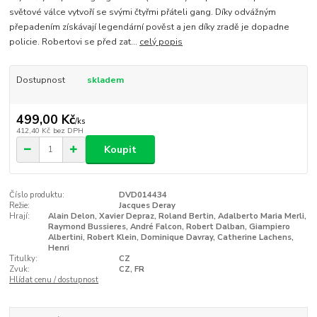
světové válce vytvoří se svými čtyřmi přáteli gang. Díky odvážným
přepadením získávají legendární pověst a jen díky zradě je dopadne
policie. Robertovi se před zat...
celý popis
Dostupnost
skladem
499,00 Kč
/
ks
412,40 Kč
bez DPH
Koupit
Číslo produktu:
DVD014434
Režie:
Jacques Deray
Hrají:
Alain Delon, Xavier Depraz, Roland Bertin, Adalberto Maria Merli,
Raymond Bussieres, André Falcon, Robert Dalban, Giampiero
Albertini, Robert Klein, Dominique Davray, Catherine Lachens,
Henri
Titulky:
CZ
Zvuk:
CZ, FR
Hlídat cenu / dostupnost