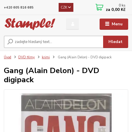
0
ks
CZK
+420 605 816 685
za
0,00 Kč
Menu
Hledat
Úvod
DVD filmy
krimi
Gang (Alain Delon) - DVD digipack
Gang (Alain Delon) - DVD
digipack