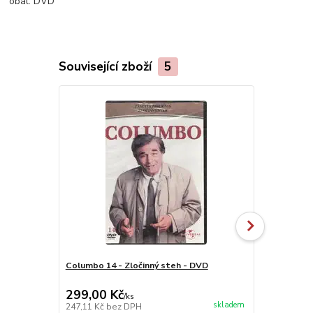
obal:
DVD
Související zboží
5
Columbo 14 - Zločinný steh - DVD
Columbo 19 
299,00 Kč
499,00 K
/
ks
skladem
247,11 Kč
bez DPH
412,40 Kč
be