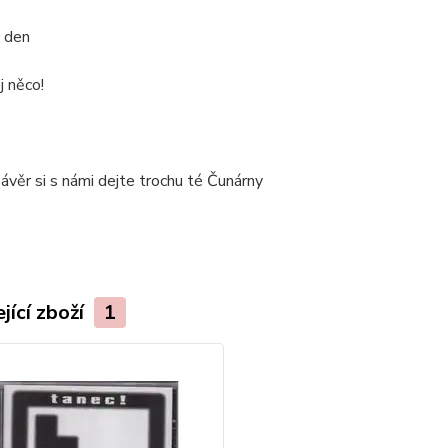
ý den
j něco!
ávěr si s námi dejte trochu té Čunárny
jící zboží
1