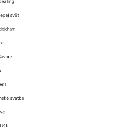
beating
lepej svět
 dejchám
ice
Savore
a
zent
ánské svatbe
ove
 Ušti