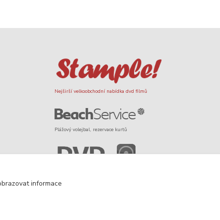
Nejširší velkoobchodní nabídka dvd filmů
Plážový volejbal, rezervace kurtů
Filmové novinky na DVD a Blu-Ray
obrazovat informace