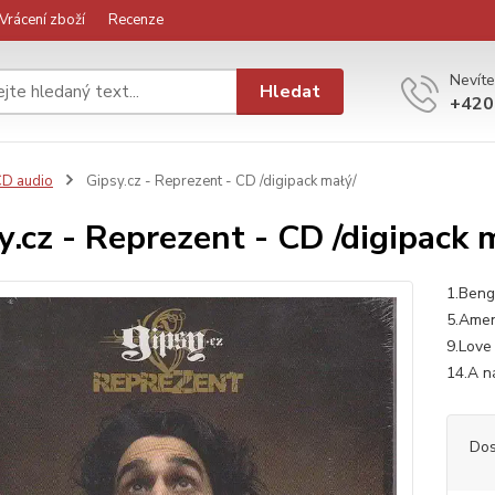
Vrácení zboží
Recenze
Nevíte
Hledat
+420
D audio
Gipsy.cz - Reprezent - CD /digipack małý/
y.cz - Reprezent - CD /digipack 
1.Beng
5.Amen
9.Love
14.A n
Dos