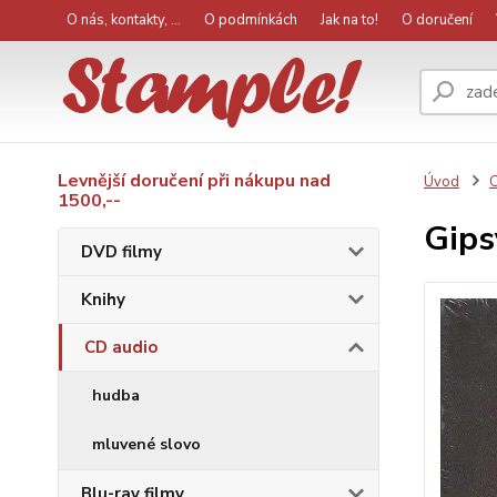
O nás, kontakty, ...
O podmínkách
Jak na to!
O doručení
Levnější doručení při nákupu nad
Úvod
C
1500,--
Gips
DVD filmy
Knihy
CD audio
hudba
mluvené slovo
Blu-ray filmy