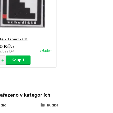
tě - Tanec! - CD
0 Kč
/
ks
skladem
Kč
bez DPH
Koupit
zařazeno v kategoriích
udio
hudba