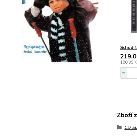
Schodiš
219,0
180,99 
Zboží 
CD a