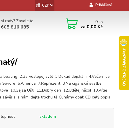
Přihlášení
CZK
 si rady? Zavolejte.
0
ks
za
0,00 Kč
 605 816 685
małý/
a beating 2.Barvoslepej svět 3.Dokud dejchám 4.Večernice
 Savore 6.Amenca 7.Reprezent 8.Na cigánské svatbe
 love 10.Gejza Ušti 11.Dobrý den 12.Udělej něco! 13.Vítej
a závěr si s námi dejte trochu té Čunárny obal: CD
celý popis
tupnost
skladem