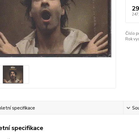
29
247
Číslo p
Rok vyd
etní specifikace
Sou
tní specifikace