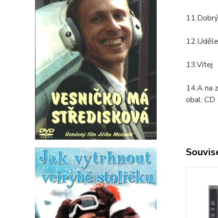
11.Dobr
12.Uděle
13.Vítej
14.A na z
obal:
CD
Souvise