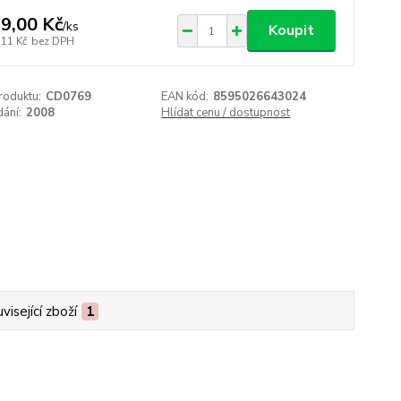
9,00 Kč
/
ks
Koupit
,11 Kč
bez DPH
roduktu:
CD0769
EAN kód:
8595026643024
ání:
2008
Hlídat cenu / dostupnost
visející zboží
1