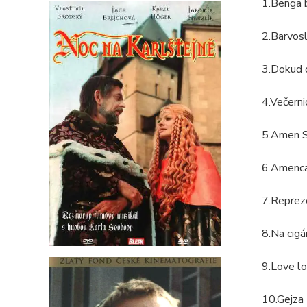
1.Benga 
2.Barvos
3.Dokud
4.Večern
5.Amen 
6.Amenc
7.Repre
8.Na cig
9.Love l
10.Gejza