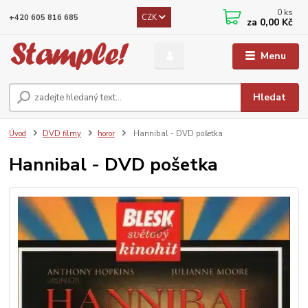
0
ks
CZK
+420 605 816 685
za
0,00 Kč
Menu
Hledat
Úvod
DVD filmy
horor
Hannibal - DVD pošetka
Hannibal - DVD pošetka