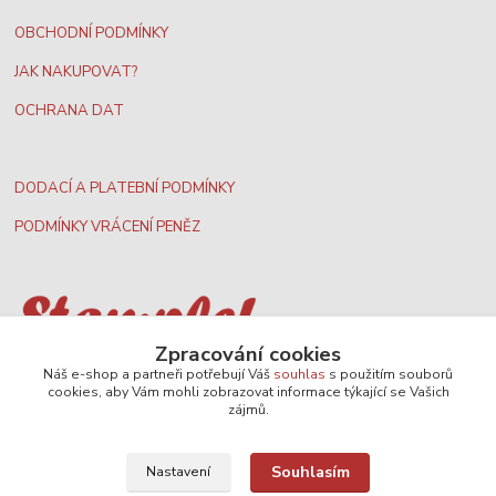
OBCHODNÍ PODMÍNKY
JAK NAKUPOVAT?
OCHRANA DAT
DODACÍ A PLATEBNÍ PODMÍNKY
PODMÍNKY VRÁCENÍ PENĚZ
Zpracování cookies
Nejširší velkoobchodní nabídka dvd filmů
Náš e-shop a partneři potřebují Váš
souhlas
s použitím souborů
cookies, aby Vám mohli zobrazovat informace týkající se Vašich
zájmů.
Plážový volejbal, rezervace kurtů
Souhlasím
Nastavení