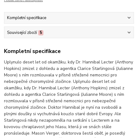
Hlídat cenu / dostupnost
Kompletní specifikace
Související zboží
5
Kompletní specifikace
Uplynulo deset let od okamžiku, kdy Dr. Hannibal Lecter (Anthony
Hopkins) zmizel z dohledu a agentka Clarice Starlingová (Julianne
Moore) s ním rozmlouvala v přísně střežené nemocnici pro
nebezpečné choromyslné zločince. Uplynulo deset let od
okamžiku, kdy Dr. Hannibal Lecter (Anthony Hopkins) zmizel z
dohledu a agentka Clarice Starlingová (Julianne Moore) s ním
rozmlouvala v přísně střežené nemocnici pro nebezpečné
choromyslné zločince. Doktor Hannibal je nyní na svobodě a
plnými doušky si vychutnává kouzlo staré dobré Evropy. Ale
Starlingová nikdy nezapomněla na setkání s Lecterem a na
kovovou chraplavost jeho hlasu, která ji ve snách stále
pronásleduje. Mason Verger, doktorova šestá oběť, je posedlý