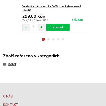
Vrah přichází v noci - DVD plast /bazarové
Hannibal (pl
zboží/
299,00 Kč
199,00 K
/
ks
skladem
247,11 Kč
bez DPH
164,46 Kč
be
Koupit
Zboží zařazeno v kategoriích
horor
O NÁS
KONTAKT