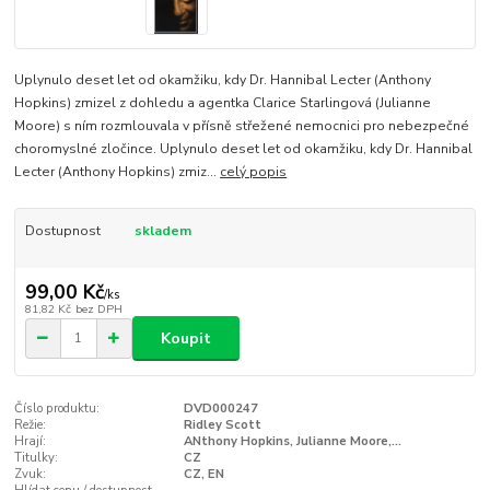
Uplynulo deset let od okamžiku, kdy Dr. Hannibal Lecter (Anthony
Hopkins) zmizel z dohledu a agentka Clarice Starlingová (Julianne
Moore) s ním rozmlouvala v přísně střežené nemocnici pro nebezpečné
choromyslné zločince. Uplynulo deset let od okamžiku, kdy Dr. Hannibal
Lecter (Anthony Hopkins) zmiz...
celý popis
Dostupnost
skladem
99,00 Kč
/
ks
81,82 Kč
bez DPH
Koupit
Číslo produktu:
DVD000247
Režie:
Ridley Scott
Hrají:
ANthony Hopkins, Julianne Moore,...
Titulky:
CZ
Zvuk:
CZ, EN